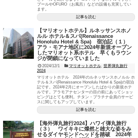
プールやOFURO（お風呂）などの設備も充実してい
ます。
記事を読む
【マリオットホテル】ルネッサンスホノ
ルル ホテル＆スパ(Renaissance
Honolulu Hotel & Spa) 宿泊記（１）
アラ・モアナ地区に2024年新規オープン
したマリオット系ホテル 早くもラウン
ジが閉鎖になっていました
2024/12/1
マリオットホテル
,
世界弾丸旅行
2024
マリオットホテル 2024年のルネッサンスホノルル ホ
テル＆スパ(Renaissance Honolulu Hotel & Spa)の宿泊
記です。2024年2月にオープンしたばかりの新規ホテ
ルです。アラモアナセンターの目の前にあってショッ
ピングはとても便利。チタン・プラチナ会員のサービ
スに関してもアップしています。
記事を読む
【海外弾丸旅行2024】ハワイ弾丸旅行
（３） ワイキキに燦然と雄大な姿をみ
せるダイヤモンドヘッドを踏破 2024年