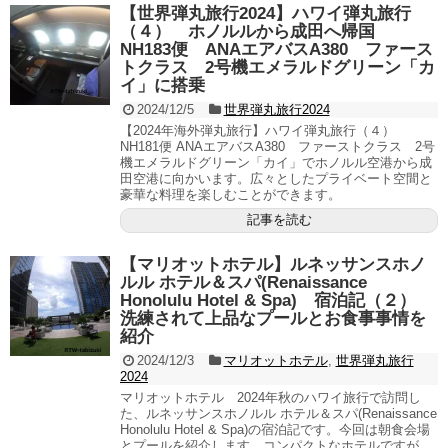
【世界弾丸旅行2024】ハワイ弾丸旅行
（４） ホノルルから成田へ帰国
NH183便 ANAエアバスA380 ファース
トクラス 2号機エメラルドグリーン「カ
イ」に搭乗
2024/12/5
世界弾丸旅行2024
【2024年海外弾丸旅行】ハワイ弾丸旅行（４）
NH181便 ANAエアバスA380 ファーストクラス 2号
機エメラルドグリーン「カイ」でホノルル空港から成
田空港に向かいます。広々としたプライベート空間と
豪華な料理を楽しむことができます。
記事を読む
【マリオットホテル】ルネッサンスホノ
ルル ホテル＆スパ(Renaissance
Honolulu Hotel & Spa) 宿泊記（２）
洗練されて上品なプールとお食事事情を
紹介
2024/12/3
マリオットホテル
,
世界弾丸旅行
2024
マリオットホテル 2024年秋のハワイ旅行で訪問し
た、ルネッサンスホノルル ホテル＆スパ(Renaissance
Honolulu Hotel & Spa)の宿泊記です。今回は朝食会場
とプールを紹介します。コンパクトなホテルですが、