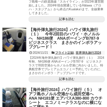
フ島唯一の鉄道路線「スカイライン」が2023年運営開
始しました。2024年現在開通しているHālawa（アロ
ハ・スタジアム）から終点のKualakaʻiまで、全線乗車
してきました。
記事を読む
【海外弾丸旅行2024】ハワイ弾丸旅行
（１） 今年2回目のハワイ・ホノルル
へ NH186便 ANAボーイングB787-9
ビジネスクラス まさかのインボラアッ
プグレード！
2024/11/21
フライト記録
,
世界弾丸旅行2024
【2024年海外弾丸旅行】ハワイ弾丸旅行（１） 2024
年秋、NH186便 ANAボーイングB787-9 ビジネスク
ラスで羽田空港からホノルル空港に向かいました。特
典航空券でプレミアムエコノミー予約していたのに、
まさかのインボラ・アップグレードです。
記事を読む
【海外旅行2024】ハワイ旅行（５） オ
アフ島ホノルル空港から成田空港へ
ANA NH181便 エアバスA380-800 カウチ
シート エコノミークラスなのに横にな
って寝れる