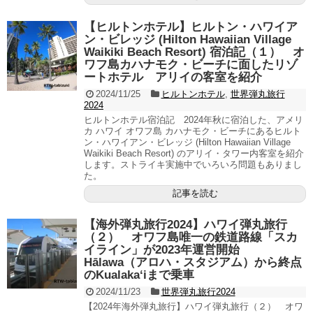
【ヒルトンホテル】ヒルトン・ハワイア
ン・ビレッジ (Hilton Hawaiian Village
Waikiki Beach Resort) 宿泊記（１） オ
ワフ島カハナモク・ビーチに面したリゾ
ートホテル アリイの客室を紹介
2024/11/25
ヒルトンホテル
,
世界弾丸旅行
2024
ヒルトンホテル宿泊記 2024年秋に宿泊した、アメリ
カ ハワイ オワフ島 カハナモク・ビーチにあるヒルト
ン・ハワイアン・ビレッジ (Hilton Hawaiian Village
Waikiki Beach Resort) のアリイ・タワー内客室を紹介
します。ストライキ実施中でいろいろ問題もありまし
た。
記事を読む
【海外弾丸旅行2024】ハワイ弾丸旅行
（２） オワフ島唯一の鉄道路線「スカ
イライン」が2023年運営開始
Hālawa（アロハ・スタジアム）から終点
のKualakaʻiまで乗車
2024/11/23
世界弾丸旅行2024
【2024年海外弾丸旅行】ハワイ弾丸旅行（２） オワ