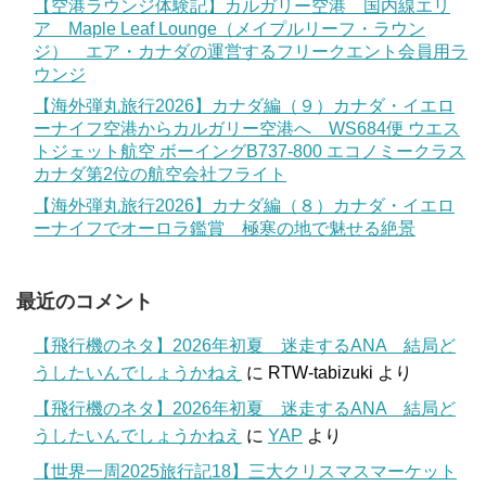
【空港ラウンジ体験記】カルガリー空港 国内線エリ
ア Maple Leaf Lounge（メイプルリーフ・ラウン
ジ） エア・カナダの運営するフリークエント会員用ラ
ウンジ
【海外弾丸旅行2026】カナダ編（９）カナダ・イエロ
ーナイフ空港からカルガリー空港へ WS684便 ウエス
トジェット航空 ボーイングB737-800 エコノミークラス
カナダ第2位の航空会社フライト
【海外弾丸旅行2026】カナダ編（８）カナダ・イエロ
ーナイフでオーロラ鑑賞 極寒の地で魅せる絶景
最近のコメント
【飛行機のネタ】2026年初夏 迷走するANA 結局ど
うしたいんでしょうかねえ
に
RTW-tabizuki
より
【飛行機のネタ】2026年初夏 迷走するANA 結局ど
うしたいんでしょうかねえ
に
YAP
より
【世界一周2025旅行記18】三大クリスマスマーケット