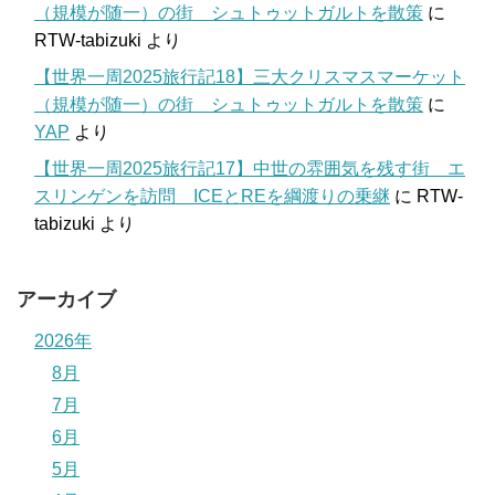
（規模が随一）の街 シュトゥットガルトを散策
に
RTW-tabizuki
より
【世界一周2025旅行記18】三大クリスマスマーケット
（規模が随一）の街 シュトゥットガルトを散策
に
YAP
より
【世界一周2025旅行記17】中世の雰囲気を残す街 エ
スリンゲンを訪問 ICEとREを綱渡りの乗継
に
RTW-
tabizuki
より
アーカイブ
2026年
8月
7月
6月
5月