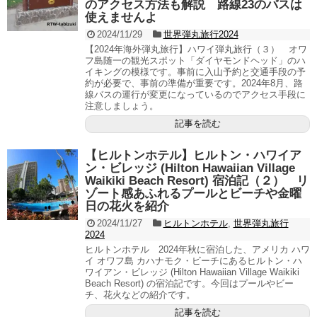
のアクセス方法も解説 路線23のバスは
使えませんよ
2024/11/29
世界弾丸旅行2024
【2024年海外弾丸旅行】ハワイ弾丸旅行（３） オワ
フ島随一の観光スポット「ダイヤモンドヘッド」のハ
イキングの模様です。事前に入山予約と交通手段の予
約が必要で、事前の準備が重要です。2024年8月、路
線バスの運行が変更になっているのでアクセス手段に
注意しましょう。
記事を読む
【ヒルトンホテル】ヒルトン・ハワイア
ン・ビレッジ (Hilton Hawaiian Village
Waikiki Beach Resort) 宿泊記（２） リ
ゾート感あふれるプールとビーチや金曜
日の花火を紹介
2024/11/27
ヒルトンホテル
,
世界弾丸旅行
2024
ヒルトンホテル 2024年秋に宿泊した、アメリカ ハワ
イ オワフ島 カハナモク・ビーチにあるヒルトン・ハ
ワイアン・ビレッジ (Hilton Hawaiian Village Waikiki
Beach Resort) の宿泊記です。今回はプールやビー
チ、花火などの紹介です。
記事を読む