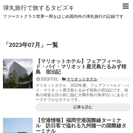
弾丸旅行で旅するタビズキ
ファーストクラス世界一周をはじめ国内外の弾丸旅行の記録です
「
2023年07月
」
一覧
【マリオットホテル】フェアフィール
ド・バイ・マリオット鹿児島たるみず桜
島 宿泊記
2023/7/31
マリオットホテル
マリオットホテル 2023年夏、フェアフィールド・バ
イ・マリオット鹿児島たるみず桜島の宿泊記です。桜
島の雄姿を目の前に臨む大隅半島の海岸沿いにあるリ
ーズナブルなホテルです。
記事を読む
【空港情報】福岡空港国際線ターミナ
ル 訪日客で溢れる九州随一の国際線タ
ーミナル