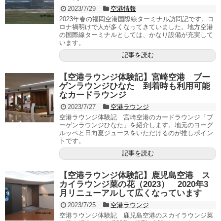
2023/7/29
空港情報
2023年春の福岡空港国際線ターミナル訪問記です。コ
ロナ禍明けで人が多くなってきていました。地方空港
の国際線ターミナルとしては、かなり設備が充実して
います。
記事を読む
【空港ラウンジ体験記】宮崎空港 ブー
ゲンラウンジひなた 到着時も利用可能
なカードラウンジ
2023/7/27
空港ラウンジ
空港ラウンジ体験記 宮崎空港のカードラウンジ「ブ
ーゲンラウンジひなた」を紹介します。地元のヨーグ
ルッペと日向夏ジュースをいただけるのが推しポイン
トです。
記事を読む
【空港ラウンジ体験記】鹿児島空港 ス
カイラウンジ菜の花（2023） 2020年3
月リニューアルして広くなっています
2023/7/25
空港ラウンジ
空港ラウンジ体験記 鹿児島空港のスカイラウンジ菜