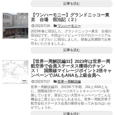
記事を読む
【ワンハーモニー】グランドニッコー東
京 台場 宿泊記（２）
2023/7/19
ワンハーモニー
2023年春に宿泊した、グランドニッコー東京 台場の
宿泊記です。今回はベイビューフロアのスーペリアル
ーム（ダブル）に宿泊しました。朝食は高層階でお寿
司をいただきましたよ。
記事を読む
【世界一周解説編33】2023年は世界一周
航空券で会員ステータス獲得のチャン
ス！ 国際線マイレージポイント2倍キャ
ンペーンでJALもANAも上級会員へ
2023/7/17
世界一周解説編
世界一周解説編33 2023年下半期、JALとANAとも
に、国際線2倍マイレージポイントキャンペーンを実
施しています。過去にない大型キャンペーンでこんな
機会は二度とないかもしれません。世界一周航空券で
航空会社ステータス会員の獲得を狙ってみるのはいか
がでしょうか。
記事を読む