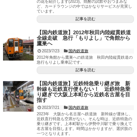
の花を紹介します(2023)。焼酎の試飲やおつまみな
ど、カードラウンジの中ではかなりサービスが充実し
ています。
記事を読む
【国内鉄道旅】2012年秋田内陸縦貫鉄道
全線走破 急行「もりよし」で角館から
鷹巣へ
2023/7/23
国内鉄道旅
2012年角館から鷹巣への鉄道旅 秋田内陸縦貫鉄道の
急行もりよし乗車記です。
記事を読む
【国内鉄道旅】近鉄特急乗り継ぎ旅 新
幹線も近鉄直行便もない！ 近鉄特急乗
り継ぎで大阪上本町から近鉄名古屋を目
指す
2023/7/21
国内鉄道旅
2023年 大阪から名古屋へ鉄道旅 新幹線が運休し、
近鉄直行特急も空席がない。そんな時は、近鉄特急の
乗り継ぎです。上本町駅から伊勢中川駅で乗り換えて
名古屋を目指します。時間はかかりますが、選択肢の
一つとなりえます。