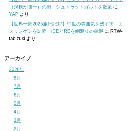
（規模が随一）の街 シュトゥットガルトを散策
に
YAP
より
【世界一周2025旅行記17】中世の雰囲気を残す街 エ
スリンゲンを訪問 ICEとREを綱渡りの乗継
に
RTW-
tabizuki
より
アーカイブ
2026年
8月
7月
6月
5月
4月
3月
2月