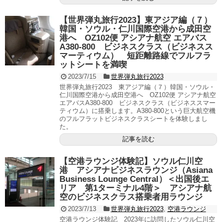
【世界弾丸旅行2023】東アジア編（７）
韓国・ソウル・仁川国際空港から成田空
港へ OZ102便 アシアナ航空 エアバス
A380-800 ビジネスクラス（ビジネスス
マーティウム） 短距離路線でフルフラ
ットシートを満喫
2023/7/15
世界弾丸旅行2023
世界弾丸旅行2023 東アジア編（７）韓国・ソウル・
仁川国際空港から成田空港へ OZ102便 アシアナ航空
エアバスA380-800 ビジネスクラス（ビジネススマー
ティウム）に搭乗します。A380-800という巨大航空機
のフルフラットビジネスクラスシートを体験しまし
た。
記事を読む
【空港ラウンジ体験記】ソウル仁川空
港 アシアナビジネスラウンジ（Asiana
Business Lounge Central）＜出国後エ
リア 第1ターミナル4階＞ アシアナ航
空のビジネスクラス搭乗者用ラウンジ
2023/7/13
世界弾丸旅行2023
,
空港ラウンジ
空港ラウンジ体験記 2023年に訪問したソウル仁川空