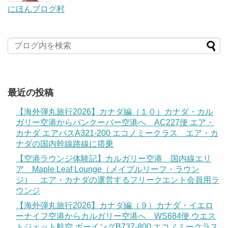
にほんブログ村
最近の投稿
【海外弾丸旅行2026】カナダ編（１０）カナダ・カル
ガリー空港からバンクーバー空港へ AC227便 エア・
カナダ エアバスA321-200 エコノミークラス エア・カ
ナダの国内幹線路線に搭乗
【空港ラウンジ体験記】カルガリー空港 国内線エリ
ア Maple Leaf Lounge（メイプルリーフ・ラウン
ジ） エア・カナダの運営するフリークエント会員用ラ
ウンジ
【海外弾丸旅行2026】カナダ編（９）カナダ・イエロ
ーナイフ空港からカルガリー空港へ WS684便 ウエス
トジェット航空 ボーイングB737-800 エコノミークラス