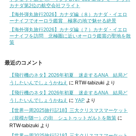
カナダ第2位の航空会社フライト
【海外弾丸旅行2026】カナダ編（８）カナダ・イエロ
ーナイフでオーロラ鑑賞 極寒の地で魅せる絶景
【海外弾丸旅行2026】カナダ編（７）カナダ・イエロ
ーナイフを訪問 北極圏に近いオーロラ鑑賞の聖地を散
策
最近のコメント
【飛行機のネタ】2026年初夏 迷走するANA 結局ど
うしたいんでしょうかねえ
に
RTW-tabizuki
より
【飛行機のネタ】2026年初夏 迷走するANA 結局ど
うしたいんでしょうかねえ
に
YAP
より
【世界一周2025旅行記18】三大クリスマスマーケット
（規模が随一）の街 シュトゥットガルトを散策
に
RTW-tabizuki
より
【世界一周2025旅行記18】三大クリスマスマーケット