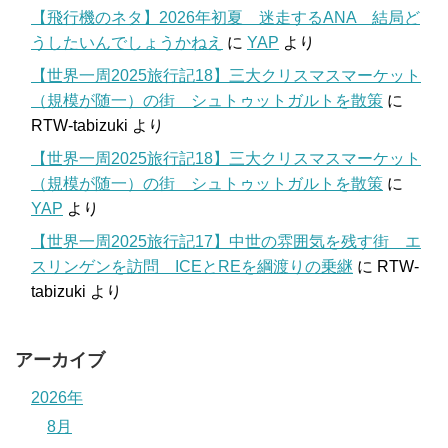
【飛行機のネタ】2026年初夏 迷走するANA 結局ど
うしたいんでしょうかねえ
に
YAP
より
【世界一周2025旅行記18】三大クリスマスマーケット
（規模が随一）の街 シュトゥットガルトを散策
に
RTW-tabizuki
より
【世界一周2025旅行記18】三大クリスマスマーケット
（規模が随一）の街 シュトゥットガルトを散策
に
YAP
より
【世界一周2025旅行記17】中世の雰囲気を残す街 エ
スリンゲンを訪問 ICEとREを綱渡りの乗継
に
RTW-
tabizuki
より
アーカイブ
2026年
8月