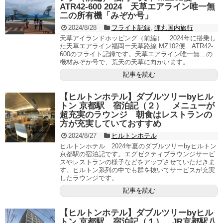
ATR42-600 2024 天草エアライン唯一無
二の所有機「みぞか号」
2024/8/28
フライト記録
,
弾丸国内旅行
天草アイランドホッピング（前編） 2024年に搭乗し
た天草エアライン福岡ー天草路線 MZ102便 ATR42-
600のフライト記録です。天草エアライン唯一無二の
機材みぞか号で、荒天の天草に向かいます。
記事を読む
【ヒルトンホテル】ダブルツリーbyヒル
トン 京都駅 宿泊記（２） メニューが
超充実のラウンジ 朝食はレストランの
方が充実していておすすめ
2024/8/27
ヒルトンホテル
ヒルトンホテル 2024年夏のダブルツリーbyヒルトン
京都駅の宿泊記です。エグゼクティブラウンジサービ
スやレストランの様子などをアップさせていただきま
す。ヒルトン系列の中でも群を抜いてサービスが充実
したラウンジです。
記事を読む
【ヒルトンホテル】ダブルツリーbyヒル
トン 京都駅 宿泊記（１） JR京都駅八