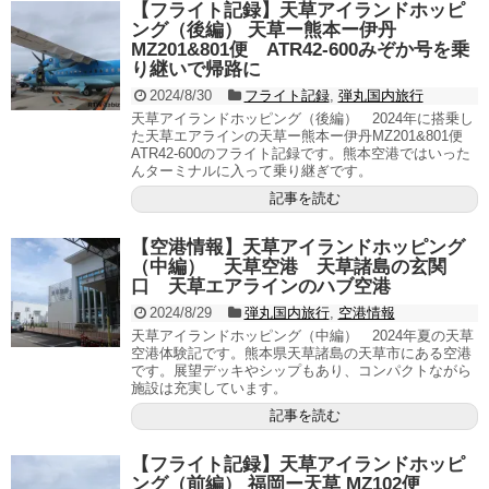
【フライト記録】天草アイランドホッピ
ング（後編） 天草ー熊本ー伊丹
MZ201&801便 ATR42-600みぞか号を乗
り継いで帰路に
2024/8/30
フライト記録
,
弾丸国内旅行
天草アイランドホッピング（後編） 2024年に搭乗し
た天草エアラインの天草ー熊本ー伊丹MZ201&801便
ATR42-600のフライト記録です。熊本空港ではいった
んターミナルに入って乗り継ぎです。
記事を読む
【空港情報】天草アイランドホッピング
（中編） 天草空港 天草諸島の玄関
口 天草エアラインのハブ空港
2024/8/29
弾丸国内旅行
,
空港情報
天草アイランドホッピング（中編） 2024年夏の天草
空港体験記です。熊本県天草諸島の天草市にある空港
です。展望デッキやシップもあり、コンパクトながら
施設は充実しています。
記事を読む
【フライト記録】天草アイランドホッピ
ング（前編） 福岡ー天草 MZ102便