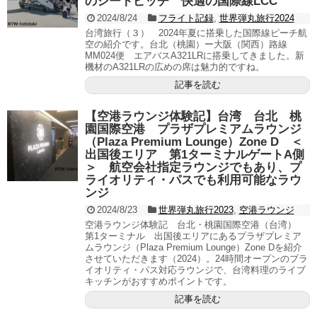
のシートピッチ 快適の国際線LCC
2024/8/24
フライト記録
,
世界弾丸旅行2024
台湾旅行（３） 2024年夏に搭乗した国際線ピーチ航
空の紹介です。台北（桃園）ー大阪（関西）路線
MM024便 エアバスA321LRに搭乗してきました。新
機材のA321LRの広めの席は魅力的ですね。
記事を読む
【空港ラウンジ体験記】台湾 台北 桃
園国際空港 プラザプレミアムラウンジ
（Plaza Premium Lounge）Zone D ＜
出国後エリア 第1ターミナルゲートA側
＞ 航空会社指定ラウンジでもあり、プ
ライオリティ・パスでも利用可能なラウ
ンジ
2024/8/23
世界弾丸旅行2023
,
空港ラウンジ
空港ラウンジ体験記 台北・桃園国際空港（台湾）
第1ターミナル 出国後エリアにあるプラザプレミア
ムラウンジ（Plaza Premium Lounge）Zone Dを紹介
させていただきます（2024）。24時間オープンのプラ
イオリティ・パス対応ラウンジで、台湾料理のライブ
キッチンがおすすめポイントです。
記事を読む