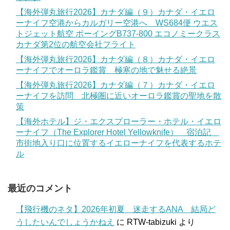
【海外弾丸旅行2026】カナダ編（９）カナダ・イエロ
ーナイフ空港からカルガリー空港へ WS684便 ウエス
トジェット航空 ボーイングB737-800 エコノミークラス
カナダ第2位の航空会社フライト
【海外弾丸旅行2026】カナダ編（８）カナダ・イエロ
ーナイフでオーロラ鑑賞 極寒の地で魅せる絶景
【海外弾丸旅行2026】カナダ編（７）カナダ・イエロ
ーナイフを訪問 北極圏に近いオーロラ鑑賞の聖地を散
策
【海外ホテル】ジ・エクスプローラー・ホテル・イエロ
ーナイフ（The Explorer Hotel Yellowknife） 宿泊記
市街地入り口に位置するイエローナイフを代表するホテ
ル
最近のコメント
【飛行機のネタ】2026年初夏 迷走するANA 結局ど
うしたいんでしょうかねえ
に
RTW-tabizuki
より