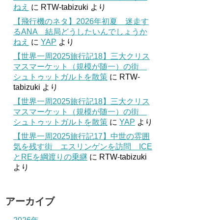
ねえ
に
RTW-tabizuki
より
【飛行機のネタ】2026年初夏 迷走す
るANA 結局どうしたいんでしょうか
ねえ
に
YAP
より
【世界一周2025旅行記18】三大クリス
マスマーケット（規模が随一）の街
シュトゥットガルトを散策
に
RTW-
tabizuki
より
【世界一周2025旅行記18】三大クリス
マスマーケット（規模が随一）の街
シュトゥットガルトを散策
に
YAP
より
【世界一周2025旅行記17】中世の雰囲
気を残す街 エスリンゲンを訪問 ICE
とREを綱渡りの乗継
に
RTW-tabizuki
より
アーカイブ