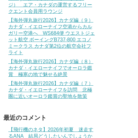
ジ） エア・カナダの運営するフリー
クエント会員用ラウンジ
【海外弾丸旅行2026】カナダ編（９）
カナダ・イエローナイフ空港からカル
ガリー空港へ WS684便 ウエストジェ
ット航空 ボーイングB737-800 エコノ
ミークラス カナダ第2位の航空会社フ
ライト
【海外弾丸旅行2026】カナダ編（８）
カナダ・イエローナイフでオーロラ鑑
賞 極寒の地で魅せる絶景
【海外弾丸旅行2026】カナダ編（７）
カナダ・イエローナイフを訪問 北極
圏に近いオーロラ鑑賞の聖地を散策
最近のコメント
【飛行機のネタ】2026年初夏 迷走す
るANA 結局どうしたいんでしょうか