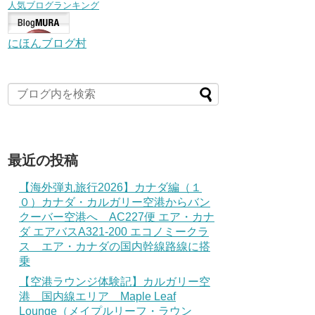
人気ブログランキング
にほんブログ村
最近の投稿
【海外弾丸旅行2026】カナダ編（１
０）カナダ・カルガリー空港からバン
クーバー空港へ AC227便 エア・カナ
ダ エアバスA321-200 エコノミークラ
ス エア・カナダの国内幹線路線に搭
乗
【空港ラウンジ体験記】カルガリー空
港 国内線エリア Maple Leaf
Lounge（メイプルリーフ・ラウン