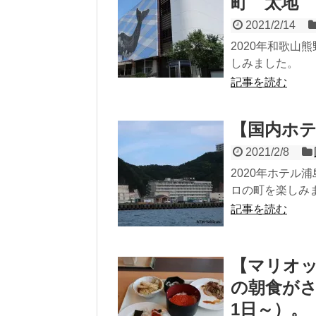
町 太地
2021/2/14
2020年和歌
しみました。
記事を読む
【国内ホ
2021/2/8
2020年ホテ
ロの町を楽しみ
記事を読む
【マリオ
の朝食がさ
1日～）。