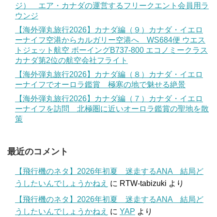
ジ） エア・カナダの運営するフリークエント会員用ラ
ウンジ
【海外弾丸旅行2026】カナダ編（９）カナダ・イエロ
ーナイフ空港からカルガリー空港へ WS684便 ウエス
トジェット航空 ボーイングB737-800 エコノミークラス
カナダ第2位の航空会社フライト
【海外弾丸旅行2026】カナダ編（８）カナダ・イエロ
ーナイフでオーロラ鑑賞 極寒の地で魅せる絶景
【海外弾丸旅行2026】カナダ編（７）カナダ・イエロ
ーナイフを訪問 北極圏に近いオーロラ鑑賞の聖地を散
策
最近のコメント
【飛行機のネタ】2026年初夏 迷走するANA 結局ど
うしたいんでしょうかねえ
に
RTW-tabizuki
より
【飛行機のネタ】2026年初夏 迷走するANA 結局ど
うしたいんでしょうかねえ
に
YAP
より