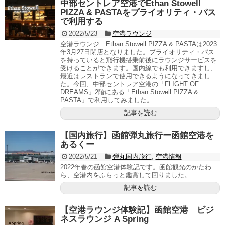
中部セントレア空港でEthan Stowell
PIZZA & PASTAをプライオリティ・パス
で利用する
2022/5/23
空港ラウンジ
空港ラウンジ Ethan Stowell PIZZA & PASTAは2023
年3月27日閉店となりました。プライオリティ・パス
を持っていると飛行機搭乗前後にラウンジサービスを
受けることができます。国内線でも利用できますし、
最近はレストランで使用できるようになってきまし
た。今回、中部セントレア空港の「FLIGHT OF
DREAMS」2階にある「Ethan Stowell PIZZA &
PASTA」で利用してみました。
記事を読む
【国内旅行】函館弾丸旅行ー函館空港を
あるくー
2022/5/21
弾丸国内旅行
,
空港情報
2022年春の函館空港体験記です。函館観光のかたわ
ら、空港内をふらっと鑑賞して回りました。
記事を読む
【空港ラウンジ体験記】函館空港 ビジ
ネスラウンジ A Spring