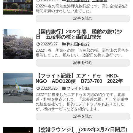
2022年春の高知空港弾丸旅行記です。高知空港滞在2
時間未満のせわしない旅でした。
記事を読む
【国内旅行】2022年春 函館の旅1泊2
日 五稜郭の桜と函館山観光
2022/5/27
弾丸国内旅行
2022年春 函館への旅 五稜郭の桜、函館山の景色を
堪能しました。私らしい、1泊2日の弾丸旅行です。
記事を読む
【フライト記録】エア・ドゥ HKD-
NGO ADO128便 B737-700 2022年
2022/5/25
フライト記録
2022年に搭乗したエアドゥ国内線の紹介です。北海
道・札幌を拠点として、「北海道の翼」として活躍中
の航空会社です。私的にプチトラブルもありました
が、機内サービスなどを紹介します。
記事を読む
【空港ラウンジ】（2023年3月27日閉店）