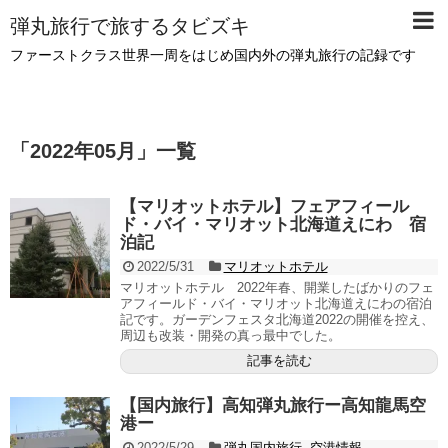
弾丸旅行で旅するタビズキ
ファーストクラス世界一周をはじめ国内外の弾丸旅行の記録です
「
2022年05月
」
一覧
【マリオットホテル】フェアフィール
ド・バイ・マリオット北海道えにわ 宿
泊記
2022/5/31
マリオットホテル
マリオットホテル 2022年春、開業したばかりのフェ
アフィールド・バイ・マリオット北海道えにわの宿泊
記です。ガーデンフェスタ北海道2022の開催を控え、
周辺も改装・開発の真っ最中でした。
記事を読む
【国内旅行】高知弾丸旅行ー高知龍馬空
港ー
2022/5/29
弾丸国内旅行
,
空港情報