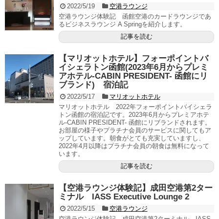
2022/5/19
空港ラウンジ
空港ラウンジ体験記 函館空港のカードラウンジであ
るビジネスラウンジ A Springを紹介します。
記事を読む
【マリオットホテル】フォーポイントバ
イシェラトン函館(2023年6月からプレミ
アホテル-CABIN PRESIDENT- 函館にリ
ブランド) 宿泊記
2022/5/17
マリオットホテル
マリオットホテル 2022年フォーポイントバイシェラ
トン函館の宿泊記です。2023年6月からプレミアホテ
ル-CABIN PRESIDENT- 函館にリブランドされます。
お部屋の様子やプラチナ会員のサービスに関してもア
ップしています。朝食がとても充実していますし、
2022年4月以降はプラチナ会員の朝食は無料になって
います。
記事を読む
【空港ラウンジ体験記】成田空港第2ター
ミナル IASS Executive Lounge 2
2022/5/15
空港ラウンジ
空港ラウンジ体験記 成田空港第2ターミナル IASS