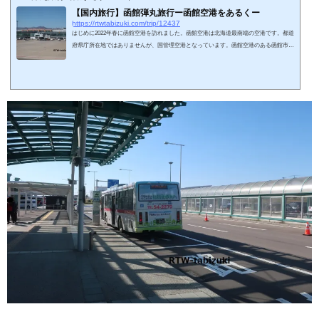
【国内旅行】函館弾丸旅行ー函館空港をあるくー
https://rtwtabizuki.com/trip/12437
はじめに2022年春に函館空港を訪れました。函館空港は北海道最南端の空港です。都道
府県庁所在地ではありませんが、国管理空港となっています。函館空港のある函館市は
北海道の南の玄関口です。2016年に北海道新幹線が開通しましたが（新函館北斗駅／北
斗市）、さすがに首都圏からずっと新幹線を利用する方は多くないようで、函館空港の
利用者数に大きな影響は与えていません。国内線路線の多くは健在です（国際線路線の
台湾桃園線はコロナ禍で運休中です）。2022年現在、羽田（JAL・ANA・ADO）、新千
歳（ANA）、丘珠（JAL）、中部（AD...