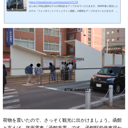
https://rtwtabizuki.com/marriott/12178
はじめに今回は国内ホテルの宿泊記をアップさせていただきます。2022年春に宿泊した
ホテル「フォーポイントバイシェラトン函館」の模様をアップさせていただきます。も
ともと他のホテルグループでしたが、2016年にSPGと契約してフォーポイントバイシェ
ラトン函館にリブランドオープンしています。2023年6月1日よりマリオットホテル系列
を離脱し「プレミアホテル-CABIN PRESIDENT- 函館」にリブランドされます。私のマ
リオットホテル宿泊体験記一覧はこちら。↓スポンサーリンク (adsbygoogle = window.ad
sbygoogle || ).push({});駅...
荷物を置いたので、さっそく観光に出かけましょう。函館
と言えば、路面電車「函館市電」です。函館駅前停車場か