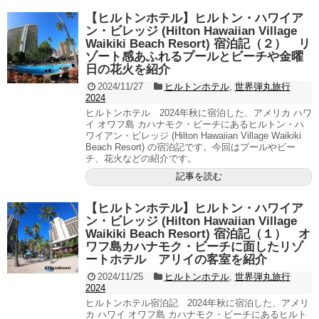
【ヒルトンホテル】ヒルトン・ハワイア
ン・ビレッジ (Hilton Hawaiian Village
Waikiki Beach Resort) 宿泊記（２） リ
ゾート感あふれるプールとビーチや金曜
日の花火を紹介
2024/11/27
ヒルトンホテル
,
世界弾丸旅行
2024
ヒルトンホテル 2024年秋に宿泊した、アメリカ ハワ
イ オワフ島 カハナモク・ビーチにあるヒルトン・ハ
ワイアン・ビレッジ (Hilton Hawaiian Village Waikiki
Beach Resort) の宿泊記です。今回はプールやビー
チ、花火などの紹介です。
記事を読む
【ヒルトンホテル】ヒルトン・ハワイア
ン・ビレッジ (Hilton Hawaiian Village
Waikiki Beach Resort) 宿泊記（１） オ
ワフ島カハナモク・ビーチに面したリゾ
ートホテル アリイの客室を紹介
2024/11/25
ヒルトンホテル
,
世界弾丸旅行
2024
ヒルトンホテル宿泊記 2024年秋に宿泊した、アメリ
カ ハワイ オワフ島 カハナモク・ビーチにあるヒルト