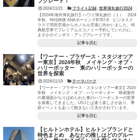
プグレード！
2024/11/21
フライト記録
,
世界弾丸旅行2024
【2024年海外弾丸旅行】ハワイ弾丸旅行（１） 2024
年秋、NH186便 ANAボーイングB787-9 ビジネスク
ラスで羽田空港からホノルル空港に向かいました。特
典航空券でプレミアムエコノミー予約していたのに、
まさかのインボラ・アップグレードです。
記事を読む
【ワーナー・ブラザース・スタジオツア
ー東京】2024年秋 メイキング・オブ・
ハリーポッター 東のハリーポッターの
世界を探索
2024/11/19
テーマパーク
【ワーナー・ブラザース・スタジオツアー東京】2024
年秋 メイキング・オブ・ハリーポッター 映画製作
の裏場面がちりばめられた東のハリーポッターの世界
を探索してきました。USJとは違う楽しさがあり、季
節イベントもあって飽きない工夫がされています。
記事を読む
【ヒルトンホテル】ヒルトンブランドと
特色まとめ あなたの推しはどのグルー