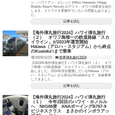
ン・ハワイアン・ビレッジ (Hilton Hawaiian Village
Waikiki Beach Resort) のアリイ・タワー内客室を紹介
します。ストライキ実施中でいろいろ問題もありまし
た。
記事を読む
【海外弾丸旅行2024】ハワイ弾丸旅行
（２） オワフ島唯一の鉄道路線「スカ
イライン」が2023年運営開始
Hālawa（アロハ・スタジアム）から終点
のKualakaʻiまで乗車
2024/11/23
世界弾丸旅行2024
【2024年海外弾丸旅行】ハワイ弾丸旅行（２） オワ
フ島唯一の鉄道路線「スカイライン」が2023年運営開
始しました。2024年現在開通しているHālawa（アロ
ハ・スタジアム）から終点のKualakaʻiまで、全線乗車
してきました。
記事を読む
【海外弾丸旅行2024】ハワイ弾丸旅行
（１） 今年2回目のハワイ・ホノルル
へ NH186便 ANAボーイングB787-9
ビジネスクラス まさかのインボラアッ