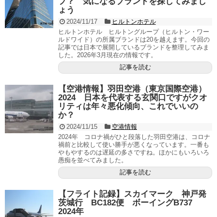
プ？ 気になるブランドを探してみまし
ょう
2024/11/17
ヒルトンホテル
ヒルトンホテル ヒルトングループ（ヒルトン・ワー
ルドワイド）の所属ブランドは20を越えます。今回の
記事では日本で展開しているブランドを整理してみま
した。2026年3月現在の情報です。
記事を読む
【空港情報】羽田空港（東京国際空港）
2024 日本を代表する玄関口ですがクオ
リティは年々悪化傾向、これでいいの
か？
2024/11/15
空港情報
2024年 コロナ禍がひと段落した羽田空港は、コロナ
禍前と比較して使い勝手が悪くなっています。一番も
やもやするのは遅延の多さですね。ほかにもいろいろ
愚痴を並べてみました。
記事を読む
【フライト記録】スカイマーク 神戸発
茨城行 BC182便 ボーイングB737
2024年