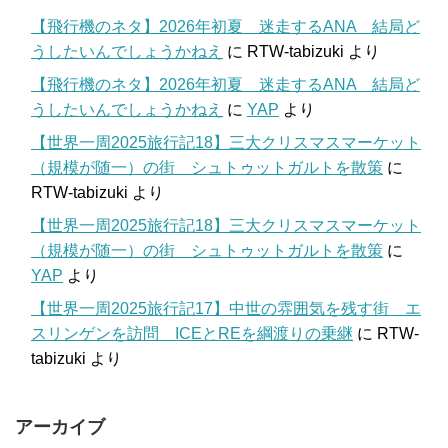
【飛行機のネタ】2026年初夏 迷走するANA 結局ど
うしたいんでしょうかねえ
に
RTW-tabizuki
より
【飛行機のネタ】2026年初夏 迷走するANA 結局ど
うしたいんでしょうかねえ
に
YAP
より
【世界一周2025旅行記18】三大クリスマスマーケット
（規模が随一）の街 シュトゥットガルトを散策
に
RTW-tabizuki
より
【世界一周2025旅行記18】三大クリスマスマーケット
（規模が随一）の街 シュトゥットガルトを散策
に
YAP
より
【世界一周2025旅行記17】中世の雰囲気を残す街 エ
スリンゲンを訪問 ICEとREを綱渡りの乗継
に
RTW-
tabizuki
より
アーカイブ