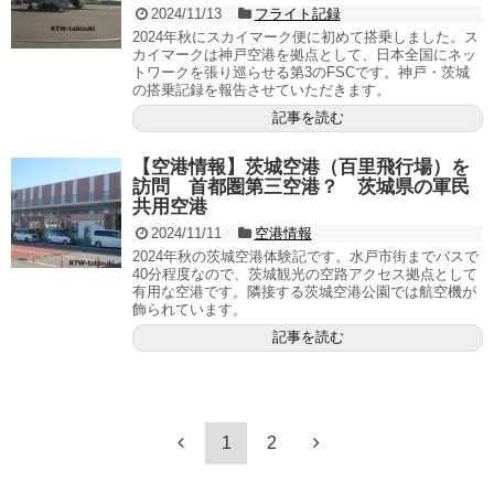
2024/11/13
フライト記録
2024年秋にスカイマーク便に初めて搭乗しました。ス
カイマークは神戸空港を拠点として、日本全国にネッ
トワークを張り巡らせる第3のFSCです。神戸・茨城
の搭乗記録を報告させていただきます。
記事を読む
【空港情報】茨城空港（百里飛行場）を
訪問 首都圏第三空港？ 茨城県の軍民
共用空港
2024/11/11
空港情報
2024年秋の茨城空港体験記です。水戸市街までバスで
40分程度なので、茨城観光の空路アクセス拠点として
有用な空港です。隣接する茨城空港公園では航空機が
飾られています。
記事を読む
1
2