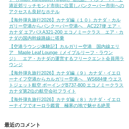
港近郊リッチモンド市街に位置しバンクーバー市街への
アクセスも良好なホテル
【海外弾丸旅行2026】カナダ編（１０）カナダ・カル
ガリー空港からバンクーバー空港へ AC227便 エア・
カナダ エアバスA321-200 エコノミークラス エア・カ
ナダの国内幹線路線に搭乗
【空港ラウンジ体験記】カルガリー空港 国内線エリ
ア Maple Leaf Lounge（メイプルリーフ・ラウン
ジ） エア・カナダの運営するフリークエント会員用ラ
ウンジ
【海外弾丸旅行2026】カナダ編（９）カナダ・イエロ
ーナイフ空港からカルガリー空港へ WS684便 ウエス
トジェット航空 ボーイングB737-800 エコノミークラス
カナダ第2位の航空会社フライト
【海外弾丸旅行2026】カナダ編（８）カナダ・イエロ
ーナイフでオーロラ鑑賞 極寒の地で魅せる絶景
最近のコメント