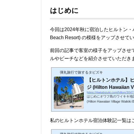
はじめに
今回は2024
年秋に宿泊したヒルトン・ハワイアン・
Beach Resort) の模様をアップさせ
前回の記事で客室の様子をアップさせ
ルやビーチなどを紹介させていただき
弾丸旅行で旅するタビズキ
【ヒルトンホテル】
ジ (Hilton Hawaiian Vi
https://rtwtabizuki.com/hilton/304
はじめにオワフ島のワイキキ地
(Hilton Hawaiian Village 
様子を報告させていただきます。
ン・ハワイアン・ビレッジは無
されていました。おすすめポイ
私のヒルトンホテル宿泊体験記一覧は
ト正面で花火が打ち上げられる
イアン・ビレッジは1955年に
（公式HPには1928年からと...