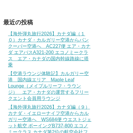
最近の投稿
【海外弾丸旅行2026】カナダ編（１
０）カナダ・カルガリー空港からバン
クーバー空港へ AC227便 エア・カナ
ダ エアバスA321-200 エコノミークラ
ス エア・カナダの国内幹線路線に搭
乗
【空港ラウンジ体験記】カルガリー空
港 国内線エリア Maple Leaf
Lounge（メイプルリーフ・ラウン
ジ） エア・カナダの運営するフリー
クエント会員用ラウンジ
【海外弾丸旅行2026】カナダ編（９）
カナダ・イエローナイフ空港からカル
ガリー空港へ WS684便 ウエストジェ
ット航空 ボーイングB737-800 エコノ
ミークラス カナダ第2位の航空会社フ