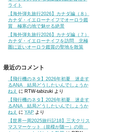
ライト
【海外弾丸旅行2026】カナダ編（８）
カナダ・イエローナイフでオーロラ鑑
賞 極寒の地で魅せる絶景
【海外弾丸旅行2026】カナダ編（７）
カナダ・イエローナイフを訪問 北極
圏に近いオーロラ鑑賞の聖地を散策
最近のコメント
【飛行機のネタ】2026年初夏 迷走す
るANA 結局どうしたいんでしょうか
ねえ
に
RTW-tabizuki
より
【飛行機のネタ】2026年初夏 迷走す
るANA 結局どうしたいんでしょうか
ねえ
に
YAP
より
【世界一周2025旅行記18】三大クリス
マスマーケット（規模が随一）の街