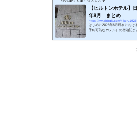
弾丸旅行で旅するタビズキ
【ヒルトンホテル】日
年8月 まとめ
https://rtwtabizuki.com/hilton/162
はじめに2026年8月現在にお
予約可能なホテル）の宿泊記ま
ルグループで、2020年～202
026年8月現在開業しているホ
東京日本のヒルトンホテルまと
ます。地域ホテル名子供添寝要
コビレッジ未就学児無し代替あ
ウス（SLH）HPCJ対象外2025..