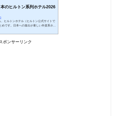
本のヒルトン系列ホテル2026
60
ける、ヒルトンホテル（ヒルトン公式サイトで
とめです。日本への進出が著しい外資系ホテ
5年にかけて多くのホテルが開業しています。2
テルを地域別にまとめてみました。ヒルトン
めホテル名のリンク先は宿泊体験記事になり
スポンサーリンク
件ラウンジ温泉／プール北海道ヒルトンニセ
り〇／×カサラ・ニセコビレッジ・タウンハ
.