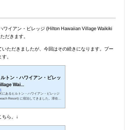
ビレッジ (Hilton Hawaiian Village Waikiki
ていただきます。
ていただきましたが、今回はその続きになります。プー
ます。
ヒルトン・ハワイアン・ビレッ
llage Wai...
74
区にあるヒルトン・ハワイアン・ビレッジ
Waikiki Beach Resort) に宿泊してきました。滞在の
2024年秋の訪問です。訪問時、ヒルト
期限ストライキ中で、サービスが大幅に制限
ントは、ビーチに面していることと、リゾー
こちら。↓
こと（金曜日夜のみ）です。ヒルトン・ハワ
オープンした歴史あるリゾートホテルです