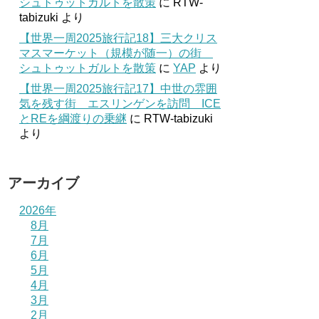
シュトゥットガルトを散策
に
RTW-
tabizuki
より
【世界一周2025旅行記18】三大クリス
マスマーケット（規模が随一）の街
シュトゥットガルトを散策
に
YAP
より
【世界一周2025旅行記17】中世の雰囲
気を残す街 エスリンゲンを訪問 ICE
とREを綱渡りの乗継
に
RTW-tabizuki
より
アーカイブ
2026年
8月
7月
6月
5月
4月
3月
2月