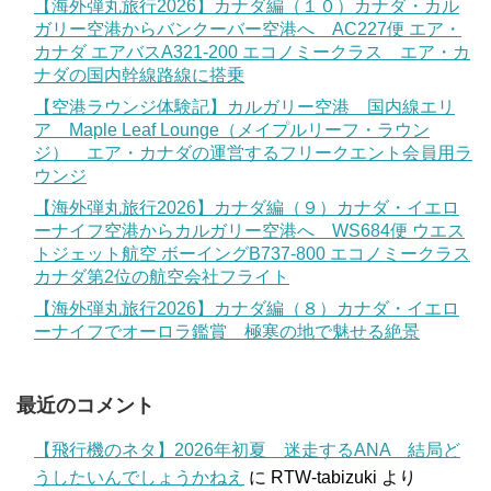
【海外弾丸旅行2026】カナダ編（１０）カナダ・カル
ガリー空港からバンクーバー空港へ AC227便 エア・
カナダ エアバスA321-200 エコノミークラス エア・カ
ナダの国内幹線路線に搭乗
【空港ラウンジ体験記】カルガリー空港 国内線エリ
ア Maple Leaf Lounge（メイプルリーフ・ラウン
ジ） エア・カナダの運営するフリークエント会員用ラ
ウンジ
【海外弾丸旅行2026】カナダ編（９）カナダ・イエロ
ーナイフ空港からカルガリー空港へ WS684便 ウエス
トジェット航空 ボーイングB737-800 エコノミークラス
カナダ第2位の航空会社フライト
【海外弾丸旅行2026】カナダ編（８）カナダ・イエロ
ーナイフでオーロラ鑑賞 極寒の地で魅せる絶景
最近のコメント
【飛行機のネタ】2026年初夏 迷走するANA 結局ど
うしたいんでしょうかねえ
に
RTW-tabizuki
より