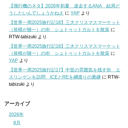
【飛行機のネタ】2026年初夏 迷走するANA 結局ど
うしたいんでしょうかねえ
に
YAP
より
【世界一周2025旅行記18】三大クリスマスマーケット
（規模が随一）の街 シュトゥットガルトを散策
に
RTW-tabizuki
より
【世界一周2025旅行記18】三大クリスマスマーケット
（規模が随一）の街 シュトゥットガルトを散策
に
YAP
より
【世界一周2025旅行記17】中世の雰囲気を残す街 エ
スリンゲンを訪問 ICEとREを綱渡りの乗継
に
RTW-
tabizuki
より
アーカイブ
2026年
8月