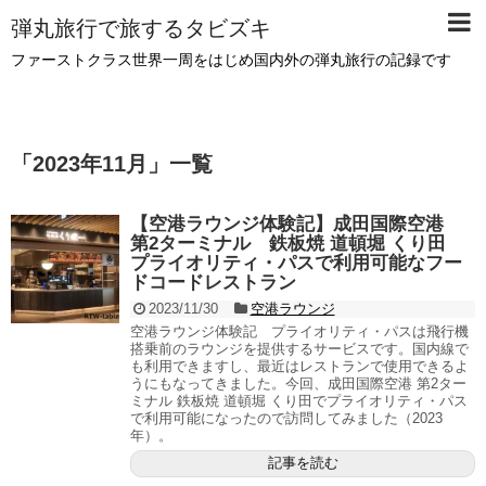
弾丸旅行で旅するタビズキ
ファーストクラス世界一周をはじめ国内外の弾丸旅行の記録です
「
2023年11月
」
一覧
【空港ラウンジ体験記】成田国際空港
第2ターミナル 鉄板焼 道頓堀 くり田
プライオリティ・パスで利用可能なフー
ドコードレストラン
2023/11/30
空港ラウンジ
空港ラウンジ体験記 プライオリティ・パスは飛行機
搭乗前のラウンジを提供するサービスです。国内線で
も利用できますし、最近はレストランで使用できるよ
うにもなってきました。今回、成田国際空港 第2ター
ミナル 鉄板焼 道頓堀 くり田でプライオリティ・パス
で利用可能になったので訪問してみました（2023
年）。
記事を読む