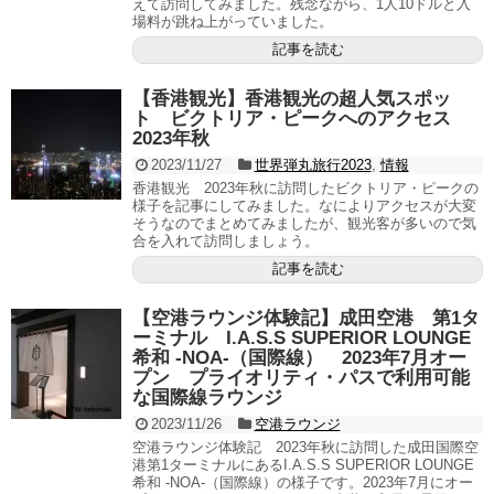
えて訪問してみました。残念ながら、1人10ドルと入
場料が跳ね上がっていました。
記事を読む
【香港観光】香港観光の超人気スポッ
ト ビクトリア・ピークへのアクセス
2023年秋
2023/11/27
世界弾丸旅行2023
,
情報
香港観光 2023年秋に訪問したビクトリア・ピークの
様子を記事にしてみました。なによりアクセスが大変
そうなのでまとめてみましたが、観光客が多いので気
合を入れて訪問しましょう。
記事を読む
【空港ラウンジ体験記】成田空港 第1タ
ーミナル I.A.S.S SUPERIOR LOUNGE
希和 -NOA-（国際線） 2023年7月オー
プン プライオリティ・パスで利用可能
な国際線ラウンジ
2023/11/26
空港ラウンジ
空港ラウンジ体験記 2023年秋に訪問した成田国際空
港第1ターミナルにあるI.A.S.S SUPERIOR LOUNGE
希和 -NOA-（国際線）の様子です。2023年7月にオー