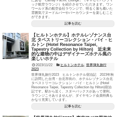
にある「Cathay Pacific Lounge」（キャセイパシフィ
ック航空ラウンジ）を紹介させていただきます。ワン
ワールド系の航空会社ラウンジで、明るく落ち着いた
雰囲気でヌードルバーやバーカウンターを楽しむこと
ができます。
記事を読む
【ヒルトンホテル】ホテルレゾナンス台
北 タペストリーコレクション・バイ・ヒ
ルトン (Hotel Resonance Taipei,
Tapestry Collection by Hilton) 近未来
的な建物の中はデザイナーズホテル風の
楽しいホテル
2023/11/22
ヒルトンホテル
,
世界弾丸旅行
2023
世界弾丸旅行2023 ヒルトンホテル宿泊記 2023年秋
に訪問した台湾・台北市街の、ホテルレゾナンス台北
タペストリーコレクション・バイ・ヒルトン (Hotel
Resonance Taipei, Tapestry Collection by Hilton)宿泊
記です。駅から近く、スターバックスがあって便利。
ラウンジこそありませんが、ダイヤモンド会員特典も
かなり充実しています。
記事を読む