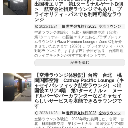
出国後エリア 第1ターミナルゲートB側
＞ 航空会社指定ラウンジでもあり、プ
ライオリティ・パスでも利用可能なラウ
ンジ
2023/11/24
世界弾丸旅行2023
,
空港ラウンジ
空港ラウンジ体験記 台北・桃園国際空港（台湾）
第1ターミナル 出国後エリアにあるプラザプレミア
ムラウンジ（Plaza Premium Lounge）Zone Cを紹介
させていただきます（2023）。プライオリティ・パス
対応ラウンジで、まずまず席に余裕があり、台湾料理
のライブキッチンがおすすめポイントです。
記事を読む
【空港ラウンジ体験記】台湾 台北 桃
園国際空港 Cathay Pacific Lounge（キ
ャセイパシフィック航空ラウンジ）＜出
国後エリア4階 第1ターミナル＞ ヌー
ドルバーやバーカウンターなどキャセイ
らしいサービスを堪能できるラウンジで
す
2023/11/23
世界弾丸旅行2023
,
空港ラウンジ
空港ラウンジ体験記 2023年秋に訪問した、台湾 台
北 桃園国際空港 第1ターミナル 出国後エリア4階