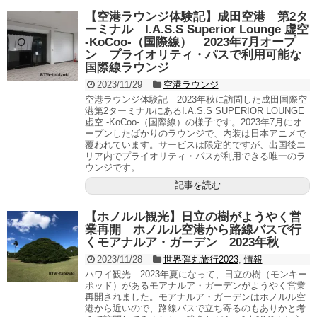
【空港ラウンジ体験記】成田空港 第2タ
ーミナル I.A.S.S Superior Lounge 虚空
-KoCoo-（国際線） 2023年7月オープ
ン プライオリティ・パスで利用可能な
国際線ラウンジ
2023/11/29
空港ラウンジ
空港ラウンジ体験記 2023年秋に訪問した成田国際空
港第2ターミナルにあるI.A.S.S SUPERIOR LOUNGE
虚空 -KoCoo-（国際線）の様子です。2023年7月にオ
ープンしたばかりのラウンジで、内装は日本アニメで
覆われています。サービスは限定的ですが、出国後エ
リア内でプライオリティ・パスが利用できる唯一のラ
ウンジです。
記事を読む
【ホノルル観光】日立の樹がようやく営
業再開 ホノルル空港から路線バスで行
くモアナルア・ガーデン 2023年秋
2023/11/28
世界弾丸旅行2023
,
情報
ハワイ観光 2023年夏になって、日立の樹（モンキー
ポッド）があるモアナルア・ガーデンがようやく営業
再開されました。モアナルア・ガーデンはホノルル空
港から近いので、路線バスで立ち寄るのもありかと考