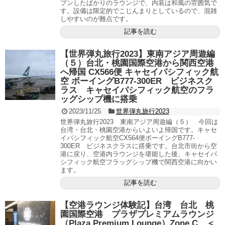
プンしたばかりのラウンジで、内装は和風の雰囲気で
す。設備は限定的でこじんまりとしているので、混雑
しやすいのが難点です。
記事を読む
【世界弾丸旅行2023】東南アジア周遊編
（５）台北・桃園国際空港から関西空港
へ帰国 CX566便 キャセイパシフィック航
空 ボーイングB777-300ER ビジネスク
ラス キャセイパシフィック航空のフラ
ッグシップ機に搭乗
2023/11/25
世界弾丸旅行2023
世界弾丸旅行2023 東南アジア周遊編（５） 今回は
台湾・台北・桃園空港からいよいよ帰国です。キャセ
イパシフィック航空CX564便ボーイングB777-
300ER ビジネスクラスに搭乗です。台北市街から空
港に戻り、空港内ラウンジを堪能した後、キャセイパ
シフィック航空フラッグシップ機で関西空港に向かい
ます。
記事を読む
【空港ラウンジ体験記】台湾 台北 桃
園国際空港 プラザプレミアムラウンジ
（Plaza Premium Lounge）Zone C ＜