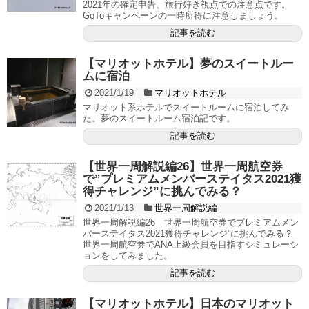
2021年の確定申告、旅行好き視点での注意点です。
GoToキャンペーンの一時所得に注意しましょう。
記事を読む
【マリオットホテル】夢のスイートルー
ムに宿泊
2021/1/19
マリオットホテル
マリオット系ホテルでスイートルームに宿泊してみ
た。夢のスイートルーム宿泊記です。
記事を読む
【世界一周解説編26】世界一周航空券
で”プレミアムメンバーステイタス2021獲
得チャレンジ”に挑んでみる？
2021/1/13
世界一周解説編
世界一周解説編26 世界一周航空券でプレミアムメン
バーステイタス2021獲得チャレンジ”に挑んでみる？
世界一周航空券でANA上級会員を目指すシミュレーシ
ョンをしてみました。
記事を読む
【マリオットホテル】日本のマリオット