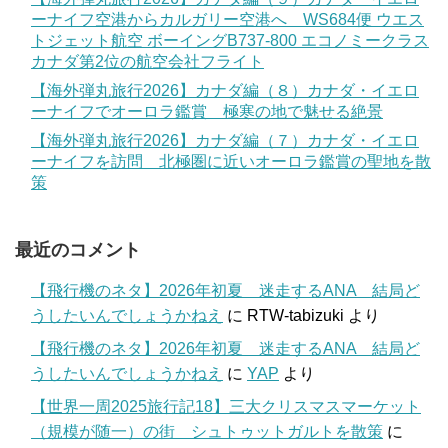
ーナイフ空港からカルガリー空港へ WS684便 ウエス
トジェット航空 ボーイングB737-800 エコノミークラス
カナダ第2位の航空会社フライト
【海外弾丸旅行2026】カナダ編（８）カナダ・イエロ
ーナイフでオーロラ鑑賞 極寒の地で魅せる絶景
【海外弾丸旅行2026】カナダ編（７）カナダ・イエロ
ーナイフを訪問 北極圏に近いオーロラ鑑賞の聖地を散
策
最近のコメント
【飛行機のネタ】2026年初夏 迷走するANA 結局ど
うしたいんでしょうかねえ
に
RTW-tabizuki
より
【飛行機のネタ】2026年初夏 迷走するANA 結局ど
うしたいんでしょうかねえ
に
YAP
より
【世界一周2025旅行記18】三大クリスマスマーケット
（規模が随一）の街 シュトゥットガルトを散策
に