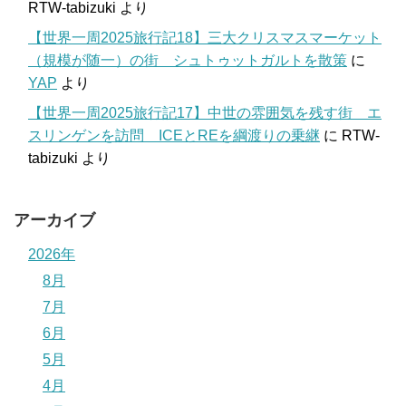
RTW-tabizuki
より
【世界一周2025旅行記18】三大クリスマスマーケット
（規模が随一）の街 シュトゥットガルトを散策
に
YAP
より
【世界一周2025旅行記17】中世の雰囲気を残す街 エ
スリンゲンを訪問 ICEとREを綱渡りの乗継
に
RTW-
tabizuki
より
アーカイブ
2026年
8月
7月
6月
5月
4月