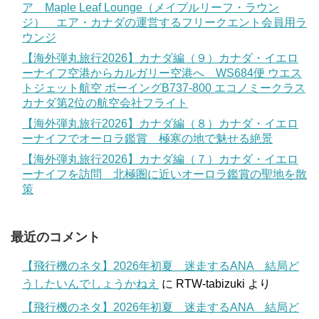
ア Maple Leaf Lounge（メイプルリーフ・ラウン
ジ） エア・カナダの運営するフリークエント会員用ラ
ウンジ
【海外弾丸旅行2026】カナダ編（９）カナダ・イエロ
ーナイフ空港からカルガリー空港へ WS684便 ウエス
トジェット航空 ボーイングB737-800 エコノミークラス
カナダ第2位の航空会社フライト
【海外弾丸旅行2026】カナダ編（８）カナダ・イエロ
ーナイフでオーロラ鑑賞 極寒の地で魅せる絶景
【海外弾丸旅行2026】カナダ編（７）カナダ・イエロ
ーナイフを訪問 北極圏に近いオーロラ鑑賞の聖地を散
策
最近のコメント
【飛行機のネタ】2026年初夏 迷走するANA 結局ど
うしたいんでしょうかねえ
に
RTW-tabizuki
より
【飛行機のネタ】2026年初夏 迷走するANA 結局ど