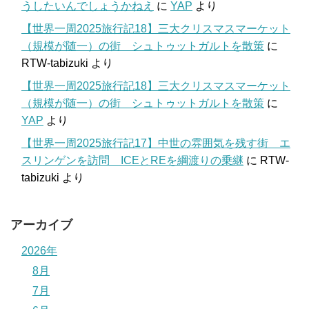
うしたいんでしょうかねえ
に
YAP
より
【世界一周2025旅行記18】三大クリスマスマーケット
（規模が随一）の街 シュトゥットガルトを散策
に
RTW-tabizuki
より
【世界一周2025旅行記18】三大クリスマスマーケット
（規模が随一）の街 シュトゥットガルトを散策
に
YAP
より
【世界一周2025旅行記17】中世の雰囲気を残す街 エ
スリンゲンを訪問 ICEとREを綱渡りの乗継
に
RTW-
tabizuki
より
アーカイブ
2026年
8月
7月