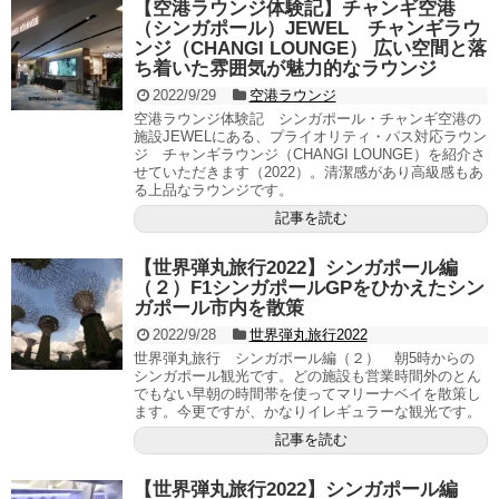
【空港ラウンジ体験記】チャンギ空港
（シンガポール）JEWEL チャンギラウ
ンジ（CHANGI LOUNGE） 広い空間と落
ち着いた雰囲気が魅力的なラウンジ
2022/9/29
空港ラウンジ
空港ラウンジ体験記 シンガポール・チャンギ空港の
施設JEWELにある、プライオリティ・パス対応ラウン
ジ チャンギラウンジ（CHANGI LOUNGE）を紹介さ
せていただきます（2022）。清潔感があり高級感もあ
る上品なラウンジです。
記事を読む
【世界弾丸旅行2022】シンガポール編
（２）F1シンガポールGPをひかえたシン
ガポール市内を散策
2022/9/28
世界弾丸旅行2022
世界弾丸旅行 シンガポール編（２） 朝5時からの
シンガポール観光です。どの施設も営業時間外のとん
でもない早朝の時間帯を使ってマリーナベイを散策し
ます。今更ですが、かなりイレギュラーな観光です。
記事を読む
【世界弾丸旅行2022】シンガポール編