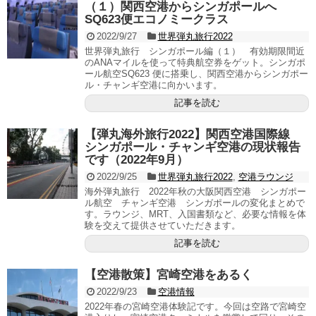
（１）関西空港からシンガポールへ
SQ623便エコノミークラス
2022/9/27
世界弾丸旅行2022
世界弾丸旅行 シンガポール編（１） 有効期限間近
のANAマイルを使って特典航空券をゲット。シンガポ
ール航空SQ623 便に搭乗し、関西空港からシンガポー
ル・チャンギ空港に向かいます。
記事を読む
【弾丸海外旅行2022】関西空港国際線
シンガポール・チャンギ空港の現状報告
です（2022年9月）
2022/9/25
世界弾丸旅行2022
,
空港ラウンジ
海外弾丸旅行 2022年秋の大阪関西空港 シンガポー
ル航空 チャンギ空港 シンガポールの変化まとめで
す。ラウンジ、MRT、入国書類など、必要な情報を体
験を交えて提供させていただきます。
記事を読む
【空港散策】宮崎空港をあるく
2022/9/23
空港情報
2022年春の宮崎空港体験記です。今回は空路で宮崎空