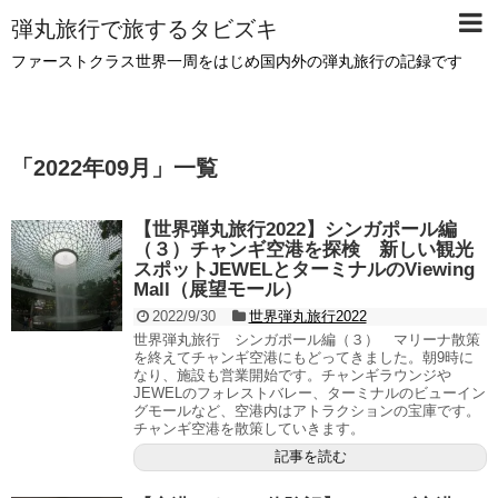
弾丸旅行で旅するタビズキ
ファーストクラス世界一周をはじめ国内外の弾丸旅行の記録です
「
2022年09月
」
一覧
【世界弾丸旅行2022】シンガポール編
（３）チャンギ空港を探検 新しい観光
スポットJEWELとターミナルのViewing
Mall（展望モール）
2022/9/30
世界弾丸旅行2022
世界弾丸旅行 シンガポール編（３） マリーナ散策
を終えてチャンギ空港にもどってきました。朝9時に
なり、施設も営業開始です。チャンギラウンジや
JEWELのフォレストバレー、ターミナルのビューイン
グモールなど、空港内はアトラクションの宝庫です。
チャンギ空港を散策していきます。
記事を読む