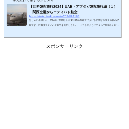
弾丸旅行で旅するタビズキ
【世界弾丸旅行2024】UAE・アブダビ弾丸旅行編（１）
関西空港からエティハド航空...
https://rtwtabizuki.com/rtw2024/24163
はじめに今回から、2024年に訪問した中東UAEの首都アブダビを訪問する弾丸旅行の記
録です。往復はエティハド航空を利用しました。いつものようにマイルで取得した特典
航空券です。もともとANAマイルでエティハド航空の特典航空券を予約可能でしたが、
2023年頃からオンライン予約が可能になり、予約のハードルが低くなりました。ANAマ
イル11万+諸費用10万円です。通常予約のビジネスクラスだと63万円～になっているの
で、1マイル5～6円くらいですね。ANA国際線ファーストクラスほどコスパは良くない
スポンサーリンク
ですが、ビジネスクラスとしてはまず...