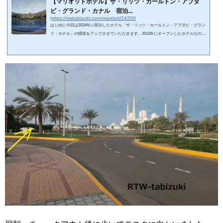
【マリオットホテル】ザ・リッツ・カールトン・アブダ
ビ・グランド・カナル 宿泊...
https://rtwtabizuki.com/marriott/24200
はじめに今回は2024年に宿泊したホテル「ザ・リッツ・カールトン・アブダビ・グラン
ド・カナル」の模様をアップさせていただきます。2013年にオープンしたホテルなの
で、まだ10年くらいの比較的新しいホテルです。アブダビの街中から距離があるのです
が、アブダビ随一の観光名所であるシェイク・ザーイド・グランド・モスクが目の前に
建っています。プライベートビーチを備えたリゾートホテルです。マリオット系ホテル
の最高級ホテルグループであるリッツカールトン系列のホテルで、ラグジュアリーのカ
テゴリーになります。私のマリオ...