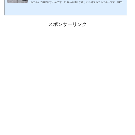
ホテル）の宿泊記まとめです。日本への進出が著しい外資系ホテルグループで、2020年
～2025年にかけて多くのホテルが開業しています。2026年8月現在開業しているホテル
を地域別にまとめてみました。ヒルトン東京日本のヒルトンホテルまとめホテル名のリ
ンク先は宿泊体験記事になります。地域ホテル名子供添寝要件ラウンジ温泉／プール北
海道ヒルトンニセコビレッジ未就学児無し代替あり〇／×カサラ・ニセコビレッジ・タ
スポンサーリンク
ウンハウス（SLH）HPCJ対象外2025...