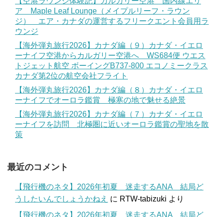
【空港ラウンジ体験記】カルガリー空港 国内線エリ
ア Maple Leaf Lounge（メイプルリーフ・ラウン
ジ） エア・カナダの運営するフリークエント会員用ラ
ウンジ
【海外弾丸旅行2026】カナダ編（９）カナダ・イエロ
ーナイフ空港からカルガリー空港へ WS684便 ウエス
トジェット航空 ボーイングB737-800 エコノミークラス
カナダ第2位の航空会社フライト
【海外弾丸旅行2026】カナダ編（８）カナダ・イエロ
ーナイフでオーロラ鑑賞 極寒の地で魅せる絶景
【海外弾丸旅行2026】カナダ編（７）カナダ・イエロ
ーナイフを訪問 北極圏に近いオーロラ鑑賞の聖地を散
策
最近のコメント
【飛行機のネタ】2026年初夏 迷走するANA 結局ど
うしたいんでしょうかねえ
に
RTW-tabizuki
より
【飛行機のネタ】2026年初夏 迷走するANA 結局ど