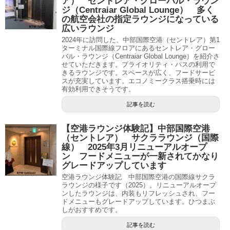
ア） セントレア・グローバル・ラウン
ジ（Centraiar Global Lounge） 多く
の航空会社の指定ラウンジになっている
広いラウンジ
2024年に訪問した、中部国際空港（セントレア）第1
ターミナル国際線フロアにあるセントレア・グロー
バル・ラウンジ（Centraiar Global Lounge）を紹介さ
せていただきます。プライオリティ・パスの利用で
きるラウンジです。スペースが広く、フードサービ
スが充実しています。エコノミークラス搭乗時には
有効利用できそうです。
記事を読む
【空港ラウンジ体験記】中部国際空港
（セントレア） サクララウンジ（国際
線） 2025年3月リニューアルオープ
ン フードメニューが一新されてかなり
グレードアップしています
空港ラウンジ体験記 中部国際空港の国際線サクラ
ラウンジの様子です（2025）。リニューアルオープ
ンしたラウンジは、内装もリフレッシュされ、フー
ドメニューもグレードアップしています。ひつまぶ
しがおすすめです。
記事を読む