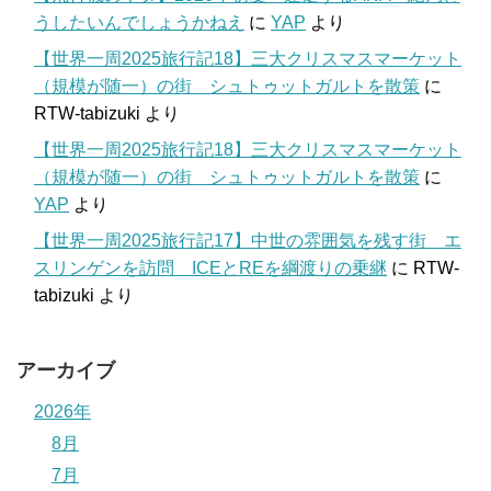
うしたいんでしょうかねえ
に
YAP
より
【世界一周2025旅行記18】三大クリスマスマーケット
（規模が随一）の街 シュトゥットガルトを散策
に
RTW-tabizuki
より
【世界一周2025旅行記18】三大クリスマスマーケット
（規模が随一）の街 シュトゥットガルトを散策
に
YAP
より
【世界一周2025旅行記17】中世の雰囲気を残す街 エ
スリンゲンを訪問 ICEとREを綱渡りの乗継
に
RTW-
tabizuki
より
アーカイブ
2026年
8月
7月