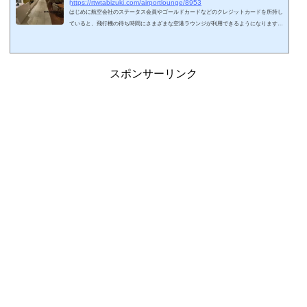
https://rtwtabizuki.com/airportlounge/8953
はじめに航空会社のステータス会員やゴールドカードなどのクレジットカードを所持し
ていると、飛行機の待ち時間にさまざまな空港ラウンジが利用できるようになります。
今回、2026年7月現在の日本の空港ラウンジに関しましてまとめてみました。いわゆる
カードラウンジや航空会社ラウンジ以外もまとめています。事前申請の必要なラウンジ
や、団体利用のラウンジは掲載していません。リンク先は私の空港やラウンジの体験記
となります。略語 LM（light meal）:軽食 SH（shower）：シャワー設備海外ラウン
スポンサーリンク
ジのまとめはこちら↓スポンサーリ...