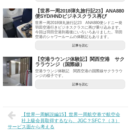
【世界一周2018弾丸旅行記23】ANA880
便SYD/HNDビジネスクラス再び
世界一周2018弾丸旅行記23 ANA880便シドニー発
羽田空港行きビジネスクラスに再び乗り込みます。
今回は羽田空港到着後にいろいろありました。羽田
空港のシャワールームの体験記もあります。
記事を読む
【空港ラウンジ体験記】関西空港 サク
ララウンジ（国際線）
空港ラウンジ体験記 関西空港の国際線サクララウ
ンジの様子です。
記事を読む
【世界一周解説編15】世界一周航空券で航空会
社上級会員取得するなら、JGC？SFC？（３）
サービス面から考える