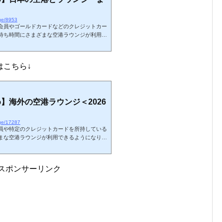
nge/8953
会員やゴールドカードなどのクレジットカー
待ち時間にさまざまな空港ラウンジが利用で
26年7月現在の日本の空港ラウンジに関しま
るカードラウンジや航空会社ラウンジ以外も
要なラウンジや、団体利用のラウンジは掲載
はこちら↓
の空港やラウンジの体験記となります。略語
SH（shower）：シャワー設備海外ラウンジのまと
】海外の空港ラウンジ＜2026
nge/17287
員や特定のクレジットカードを所持している
まな空港ラウンジが利用できるようになりま
ある世界の空港ラウンジに関しましてまとめ
在プライオリティ・パスで利用可能なラウン
む）です。カードの種類によっては利用でき
スポンサーリンク
みに、私の国内空港・ラウンジ訪問記 一覧