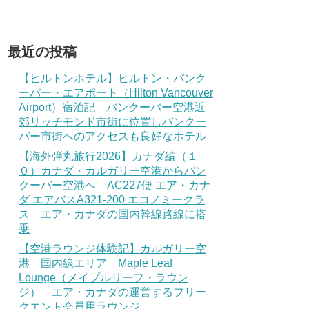
最近の投稿
【ヒルトンホテル】ヒルトン・バンク
ーバー・エアポート（Hilton Vancouver
Airport）宿泊記 バンクーバー空港近
郊リッチモンド市街に位置しバンクー
バー市街へのアクセスも良好なホテル
【海外弾丸旅行2026】カナダ編（１
０）カナダ・カルガリー空港からバン
クーバー空港へ AC227便 エア・カナ
ダ エアバスA321-200 エコノミークラ
ス エア・カナダの国内幹線路線に搭
乗
【空港ラウンジ体験記】カルガリー空
港 国内線エリア Maple Leaf
Lounge（メイプルリーフ・ラウン
ジ） エア・カナダの運営するフリー
クエント会員用ラウンジ