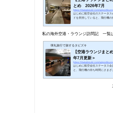
とめ 2026年7月
https://rtwtabizuki.com/airportlou
はじめに航空会社のステータス
ドを所持していると、飛行機の
きるようになります。今回、20
してまとめてみました。いわゆ
まとめています。事前申請の必
私の海外空港・ラウンジ訪問記 一覧
していません。リンク先は私
LM（light meal）:軽食 
めはこちら↓スポンサーリ...
弾丸旅行で旅するタビズキ
【空港ラウンジまとめ
年7月更新＞
https://rtwtabizuki.com/airportlou
はじめに航空会社ステータス会
と、飛行機の待ち時間にさまざ
す。今回、私が訪問したことの
てみました。☆印は2026年現
ジ（レストランサービス等を含
ないので注意しましょう。ちな
はこちら↓スポンサーリンク (adsbygoogle = window.adsbygoogle || ).push
({});北米アメリカ合...