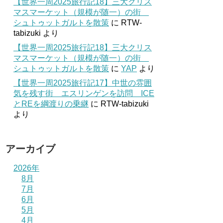
【世界一周2025旅行記18】三大クリス
マスマーケット（規模が随一）の街
シュトゥットガルトを散策
に
RTW-
tabizuki
より
【世界一周2025旅行記18】三大クリス
マスマーケット（規模が随一）の街
シュトゥットガルトを散策
に
YAP
より
【世界一周2025旅行記17】中世の雰囲
気を残す街 エスリンゲンを訪問 ICE
とREを綱渡りの乗継
に
RTW-tabizuki
より
アーカイブ
2026年
8月
7月
6月
5月
4月