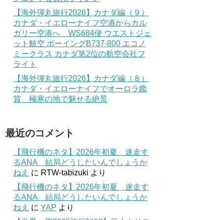
【海外弾丸旅行2026】カナダ編（９）
カナダ・イエローナイフ空港からカル
ガリー空港へ WS684便 ウエストジェ
ット航空 ボーイングB737-800 エコノ
ミークラス カナダ第2位の航空会社フ
ライト
【海外弾丸旅行2026】カナダ編（８）
カナダ・イエローナイフでオーロラ鑑
賞 極寒の地で魅せる絶景
最近のコメント
【飛行機のネタ】2026年初夏 迷走す
るANA 結局どうしたいんでしょうか
ねえ
に
RTW-tabizuki
より
【飛行機のネタ】2026年初夏 迷走す
るANA 結局どうしたいんでしょうか
ねえ
に
YAP
より