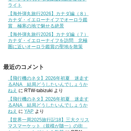
ライト
【海外弾丸旅行2026】カナダ編（８）
カナダ・イエローナイフでオーロラ鑑
賞 極寒の地で魅せる絶景
【海外弾丸旅行2026】カナダ編（７）
カナダ・イエローナイフを訪問 北極
圏に近いオーロラ鑑賞の聖地を散策
最近のコメント
【飛行機のネタ】2026年初夏 迷走す
るANA 結局どうしたいんでしょうか
ねえ
に
RTW-tabizuki
より
【飛行機のネタ】2026年初夏 迷走す
るANA 結局どうしたいんでしょうか
ねえ
に
YAP
より
【世界一周2025旅行記18】三大クリス
マスマーケット（規模が随一）の街