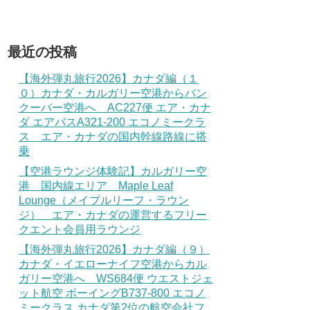
最近の投稿
【海外弾丸旅行2026】カナダ編（１
０）カナダ・カルガリー空港からバン
クーバー空港へ AC227便 エア・カナ
ダ エアバスA321-200 エコノミークラ
ス エア・カナダの国内幹線路線に搭
乗
【空港ラウンジ体験記】カルガリー空
港 国内線エリア Maple Leaf
Lounge（メイプルリーフ・ラウン
ジ） エア・カナダの運営するフリー
クエント会員用ラウンジ
【海外弾丸旅行2026】カナダ編（９）
カナダ・イエローナイフ空港からカル
ガリー空港へ WS684便 ウエストジェ
ット航空 ボーイングB737-800 エコノ
ミークラス カナダ第2位の航空会社フ