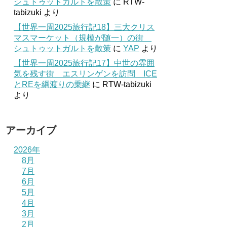
シュトゥットガルトを散策
に
RTW-
tabizuki
より
【世界一周2025旅行記18】三大クリス
マスマーケット（規模が随一）の街
シュトゥットガルトを散策
に
YAP
より
【世界一周2025旅行記17】中世の雰囲
気を残す街 エスリンゲンを訪問 ICE
とREを綱渡りの乗継
に
RTW-tabizuki
より
アーカイブ
2026年
8月
7月
6月
5月
4月
3月
2月