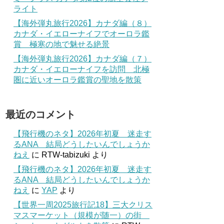
ライト
【海外弾丸旅行2026】カナダ編（８）
カナダ・イエローナイフでオーロラ鑑
賞 極寒の地で魅せる絶景
【海外弾丸旅行2026】カナダ編（７）
カナダ・イエローナイフを訪問 北極
圏に近いオーロラ鑑賞の聖地を散策
最近のコメント
【飛行機のネタ】2026年初夏 迷走す
るANA 結局どうしたいんでしょうか
ねえ
に
RTW-tabizuki
より
【飛行機のネタ】2026年初夏 迷走す
るANA 結局どうしたいんでしょうか
ねえ
に
YAP
より
【世界一周2025旅行記18】三大クリス
マスマーケット（規模が随一）の街