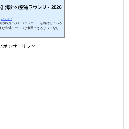
】海外の空港ラウンジ＜2026
nge/17287
員や特定のクレジットカードを所持している
まな空港ラウンジが利用できるようになりま
ある世界の空港ラウンジに関しましてまとめ
在プライオリティ・パスで利用可能なラウン
む）です。カードの種類によっては利用でき
スポンサーリンク
みに、私の国内空港・ラウンジ訪問記 一覧