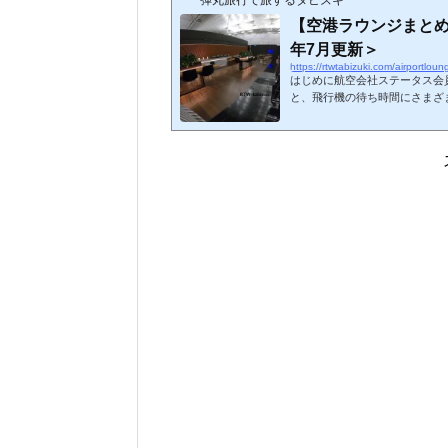
【空港ラウンジまとめ
年7月更新＞
https://rtwtabizuki.com/airportlou
はじめに航空会社ステータス会
と、飛行機の待ち時間にさまざ
す。今回、私が訪問したことの
てみました。☆印は2026年現
ジ（レストランサービス等を含
ないので注意しましょう。ちな
はこちら↓スポンサーリンク (adsbygoogle = window.adsbygoogle || ).push
({});北米アメリカ合...