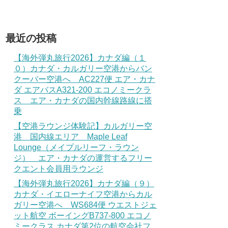
最近の投稿
【海外弾丸旅行2026】カナダ編（１
０）カナダ・カルガリー空港からバン
クーバー空港へ AC227便 エア・カナ
ダ エアバスA321-200 エコノミークラ
ス エア・カナダの国内幹線路線に搭
乗
【空港ラウンジ体験記】カルガリー空
港 国内線エリア Maple Leaf
Lounge（メイプルリーフ・ラウン
ジ） エア・カナダの運営するフリー
クエント会員用ラウンジ
【海外弾丸旅行2026】カナダ編（９）
カナダ・イエローナイフ空港からカル
ガリー空港へ WS684便 ウエストジェ
ット航空 ボーイングB737-800 エコノ
ミークラス カナダ第2位の航空会社フ