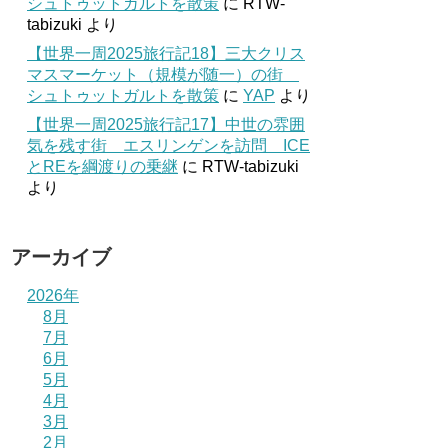
シュトゥットガルトを散策
に
RTW-
tabizuki
より
【世界一周2025旅行記18】三大クリス
マスマーケット（規模が随一）の街
シュトゥットガルトを散策
に
YAP
より
【世界一周2025旅行記17】中世の雰囲
気を残す街 エスリンゲンを訪問 ICE
とREを綱渡りの乗継
に
RTW-tabizuki
より
アーカイブ
2026年
8月
7月
6月
5月
4月
3月
2月