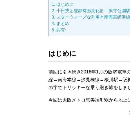
1.
はじめに
2.
十日戎と登録有形文化財「浜寺公園
3.
スターウォーズな列車と南海高師浜
4.
まとめ
5.
共有:
はじめに
前回に引き続き2016年1月の阪堺電
線→南海本線→汐見橋線→桜川駅→阪
の字でトリッキーな乗り継ぎ旅をしま
今回は大阪メトロ恵美須町駅から地上