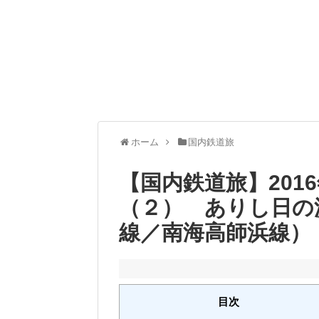
ホーム
国内鉄道旅
【国内鉄道旅】201
（２） ありし日の
線／南海高師浜線）
目次