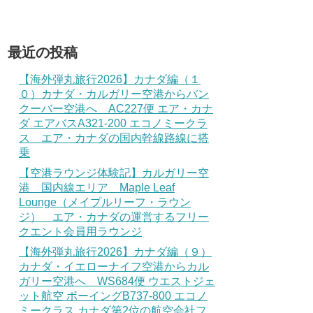
最近の投稿
【海外弾丸旅行2026】カナダ編（１
０）カナダ・カルガリー空港からバン
クーバー空港へ AC227便 エア・カナ
ダ エアバスA321-200 エコノミークラ
ス エア・カナダの国内幹線路線に搭
乗
【空港ラウンジ体験記】カルガリー空
港 国内線エリア Maple Leaf
Lounge（メイプルリーフ・ラウン
ジ） エア・カナダの運営するフリー
クエント会員用ラウンジ
【海外弾丸旅行2026】カナダ編（９）
カナダ・イエローナイフ空港からカル
ガリー空港へ WS684便 ウエストジェ
ット航空 ボーイングB737-800 エコノ
ミークラス カナダ第2位の航空会社フ