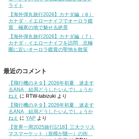
ライト
【海外弾丸旅行2026】カナダ編（８）
カナダ・イエローナイフでオーロラ鑑
賞 極寒の地で魅せる絶景
【海外弾丸旅行2026】カナダ編（７）
カナダ・イエローナイフを訪問 北極
圏に近いオーロラ鑑賞の聖地を散策
最近のコメント
【飛行機のネタ】2026年初夏 迷走す
るANA 結局どうしたいんでしょうか
ねえ
に
RTW-tabizuki
より
【飛行機のネタ】2026年初夏 迷走す
るANA 結局どうしたいんでしょうか
ねえ
に
YAP
より
【世界一周2025旅行記18】三大クリス
マスマーケット（規模が随一）の街