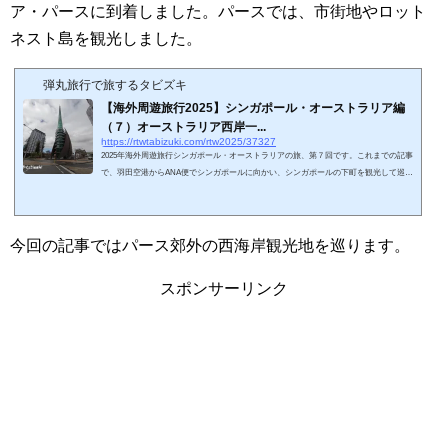
ア・パースに到着しました。パースでは、市街地やロット
ネスト島を観光しました。
弾丸旅行で旅するタビズキ
【海外周遊旅行2025】シンガポール・オーストラリア編
（７）オーストラリア西岸一...
https://rtwtabizuki.com/rtw2025/37327
2025年海外周遊旅行シンガポール・オーストラリアの旅、第７回です。これまでの記事
で、羽田空港からANA便でシンガポールに向かい、シンガポールの下町を観光して巡り
ました。シンガポールからシンガポール航空に搭乗し、オーストラリア・パースに到着
しました。前回は、パース市街観光に先駆けて、ロットネスト島を観光しました。今回
の記事ではパース市街を観光します。スポンサーリンク (adsbygoogle = window.adsbygo
ogle || ).push({});オーストラリア・パースってどんな街？パースは西オーストラリア州
今回の記事ではパース郊外の西海岸観光地を巡ります。
の州都でオーストラリ...
スポンサーリンク