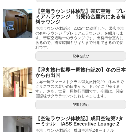
【空港ラウンジ体験記】帯広空港 プレ
ミアムラウンジ 出発待合室内にある有
料ラウンジ
空港ラウンジ体験記 2025年に訪問した、帯広空港
の有料ラウンジ「プレミアムラウンジ」を紹介しま
す。帯広空港唯一のラウンジです。出発待合室内に
あるので、搭乗時間ギリギリまで利用できるので便
利です。
記事を読む
【弾丸旅行世界一周旅行記20】冬の日本
から再出国
世界一周ファーストクラス弾丸旅行記20 冬本番で
クリスマスの装いの日本から、ドバイに「帰りま
す」。さあ、世界一周旅行再開です。今回は、関空
国際線サクララウンジにおじゃまします。
記事を読む
【空港ラウンジ体験記】成田空港第2タ
ーミナル IASS Executive Lounge 2
空港ラウンジ体験記 成田空港第2ターミナル