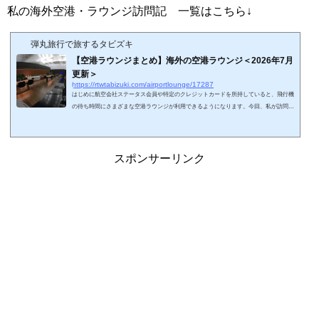
私の海外空港・ラウンジ訪問記 一覧はこちら↓
弾丸旅行で旅するタビズキ
【空港ラウンジまとめ】海外の空港ラウンジ＜2026年7月
更新＞
https://rtwtabizuki.com/airportlounge/17287
はじめに航空会社ステータス会員や特定のクレジットカードを所持していると、飛行機
の待ち時間にさまざまな空港ラウンジが利用できるようになります。今回、私が訪問し
たことのある世界の空港ラウンジに関しましてまとめてみました。☆印は2026年現在プ
ライオリティ・パスで利用可能なラウンジ（レストランサービス等を含む）です。カー
ドの種類によっては利用できないので注意しましょう。ちなみに、私の国内空港・ラウ
ンジ訪問記 一覧はこちら↓スポンサーリンク (adsbygoogle = window.adsbygoogle || ).pu
スポンサーリンク
sh({});北米アメリカ合...