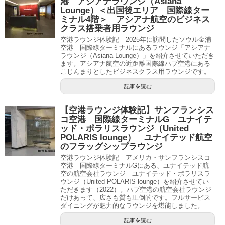
港 アシアナラウンジ（Asiana
Lounge）＜出国後エリア 国際線ター
ミナル4階＞ アシアナ航空のビジネス
クラス搭乗者用ラウンジ
空港ラウンジ体験記 2025年に訪問したソウル金浦
空港 国際線ターミナルにあるラウンジ「アシアナ
ラウンジ（Asiana Lounge）」を紹介させていただき
ます。アシアナ航空の近距離国際線ハブ空港にある
こじんまりとしたビジネスクラス用ラウンジです。
記事を読む
【空港ラウンジ体験記】サンフランシス
コ空港 国際線ターミナルG ユナイテ
ッド・ポラリスラウンジ（United
POLARIS lounge） ユナイテッド航空
のフラッグシップラウンジ
空港ラウンジ体験記 アメリカ・サンフランシスコ
空港 国際線ターミナルGにある、ユナイテッド航
空の航空会社ラウンジ ユナイテッド・ポラリスラ
ウンジ（United POLARIS lounge）を紹介させてい
ただきます（2022）。ハブ空港の航空会社ラウンジ
だけあって、広さも質も圧倒的です。フルサービス
ダイニングが魅力的なラウンジを堪能しました。
記事を読む