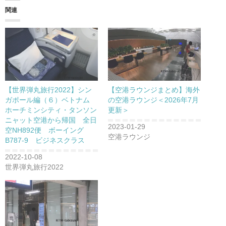
関連
【世界弾丸旅行2022】シン
【空港ラウンジまとめ】海外
ガポール編（６）ベトナム
の空港ラウンジ＜2026年7月
ホーチミンシティ・タンソン
更新＞
ニャット空港から帰国 全日
2023-01-29
空NH892便 ボーイング
空港ラウンジ
B787-9 ビジネスクラス
2022-10-08
世界弾丸旅行2022