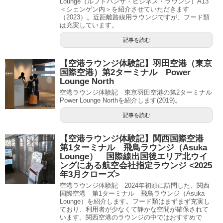
Lounge（ルフトハンザ・ビジネス・ラウンジ）A13
＜シェンゲン内＞を紹介させていただきます
（2023）。近距離路線用ラウンジですが、フード類
は充実しています。
記事を読む
【空港ラウンジ体験記】羽田空港（東京
国際空港）第2ターミナル Power
Lounge North
空港ラウンジ体験記 東京羽田空港の第2ターミナル
Power Lounge Northを紹介します(2019)。
記事を読む
【空港ラウンジ体験記】関西国際空港
第1ターミナル 飛鳥ラウンジ（Asuka
Lounge） 国際線出国後エリア北ウイ
ングにある航空会社指定ラウンジ <2025
年3月クローズ>
空港ラウンジ体験記 2024年初頭に訪問した、関西
国際空港 第1ターミナル 飛鳥ラウンジ（Asuka
Lounge）を紹介します。フード類はまずまず充実し
ており、利用者が少なくて静かな空間が確保されて
います。関西空港のラウンジの中ではおすすめで