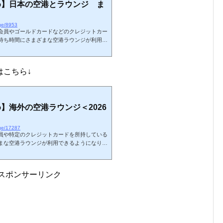
め】日本の空港とラウンジ ま
nge/8953
会員やゴールドカードなどのクレジットカー
待ち時間にさまざまな空港ラウンジが利用で
26年7月現在の日本の空港ラウンジに関しま
るカードラウンジや航空会社ラウンジ以外も
要なラウンジや、団体利用のラウンジは掲載
はこちら↓
の空港やラウンジの体験記となります。略語
SH（shower）：シャワー設備海外ラウンジのまと
】海外の空港ラウンジ＜2026
nge/17287
員や特定のクレジットカードを所持している
まな空港ラウンジが利用できるようになりま
ある世界の空港ラウンジに関しましてまとめ
在プライオリティ・パスで利用可能なラウン
む）です。カードの種類によっては利用でき
スポンサーリンク
みに、私の国内空港・ラウンジ訪問記 一覧