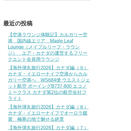
最近の投稿
【空港ラウンジ体験記】カルガリー空
港 国内線エリア Maple Leaf
Lounge（メイプルリーフ・ラウン
ジ） エア・カナダの運営するフリー
クエント会員用ラウンジ
【海外弾丸旅行2026】カナダ編（９）
カナダ・イエローナイフ空港からカル
ガリー空港へ WS684便 ウエストジェ
ット航空 ボーイングB737-800 エコノ
ミークラス カナダ第2位の航空会社フ
ライト
【海外弾丸旅行2026】カナダ編（８）
カナダ・イエローナイフでオーロラ鑑
賞 極寒の地で魅せる絶景
【海外弾丸旅行2026】カナダ編（７）