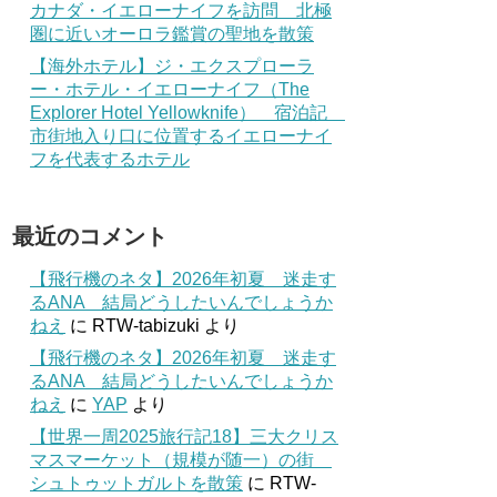
カナダ・イエローナイフを訪問 北極
圏に近いオーロラ鑑賞の聖地を散策
【海外ホテル】ジ・エクスプローラ
ー・ホテル・イエローナイフ（The
Explorer Hotel Yellowknife） 宿泊記
市街地入り口に位置するイエローナイ
フを代表するホテル
最近のコメント
【飛行機のネタ】2026年初夏 迷走す
るANA 結局どうしたいんでしょうか
ねえ
に
RTW-tabizuki
より
【飛行機のネタ】2026年初夏 迷走す
るANA 結局どうしたいんでしょうか
ねえ
に
YAP
より
【世界一周2025旅行記18】三大クリス
マスマーケット（規模が随一）の街
シュトゥットガルトを散策
に
RTW-