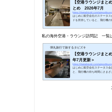
【空港ラウンジまと
とめ 2026年7月
https://rtwtabizuki.com/airportlou
はじめに航空会社のステータス
ドを所持していると、飛行機の
きるようになります。今回、20
してまとめてみました。いわゆ
まとめています。事前申請の必
私の海外空港・ラウンジ訪問記 一覧
していません。リンク先は私
LM（light meal）:軽食 
めはこちら↓スポンサーリ...
弾丸旅行で旅するタビズキ
【空港ラウンジまとめ
年7月更新＞
https://rtwtabizuki.com/airportlou
はじめに航空会社ステータス会
と、飛行機の待ち時間にさまざ
す。今回、私が訪問したことの
てみました。☆印は2026年現
ジ（レストランサービス等を含
ないので注意しましょう。ちな
はこちら↓スポンサーリンク (adsbygoogle = window.adsbygoogle || ).push
({});北米アメリカ合...