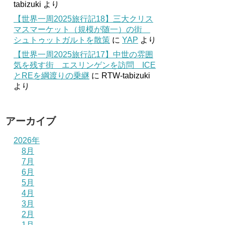
tabizuki
より
【世界一周2025旅行記18】三大クリス
マスマーケット（規模が随一）の街
シュトゥットガルトを散策
に
YAP
より
【世界一周2025旅行記17】中世の雰囲
気を残す街 エスリンゲンを訪問 ICE
とREを綱渡りの乗継
に
RTW-tabizuki
より
アーカイブ
2026年
8月
7月
6月
5月
4月
3月
2月
1月