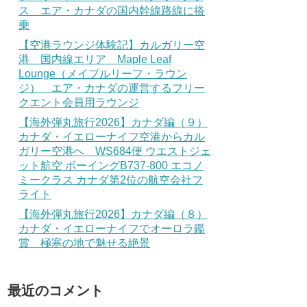
ス エア・カナダの国内幹線路線に搭
乗
【空港ラウンジ体験記】カルガリー空
港 国内線エリア Maple Leaf
Lounge（メイプルリーフ・ラウン
ジ） エア・カナダの運営するフリー
クエント会員用ラウンジ
【海外弾丸旅行2026】カナダ編（９）
カナダ・イエローナイフ空港からカル
ガリー空港へ WS684便 ウエストジェ
ット航空 ボーイングB737-800 エコノ
ミークラス カナダ第2位の航空会社フ
ライト
【海外弾丸旅行2026】カナダ編（８）
カナダ・イエローナイフでオーロラ鑑
賞 極寒の地で魅せる絶景
最近のコメント