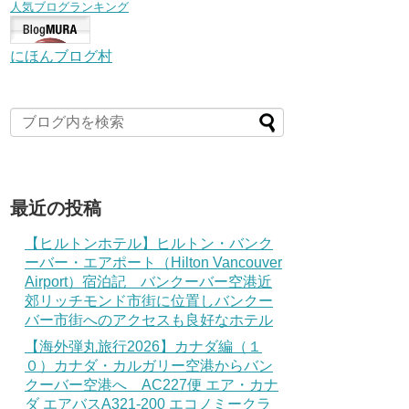
人気ブログランキング
にほんブログ村
最近の投稿
【ヒルトンホテル】ヒルトン・バンク
ーバー・エアポート（Hilton Vancouver
Airport）宿泊記 バンクーバー空港近
郊リッチモンド市街に位置しバンクー
バー市街へのアクセスも良好なホテル
【海外弾丸旅行2026】カナダ編（１
０）カナダ・カルガリー空港からバン
クーバー空港へ AC227便 エア・カナ
ダ エアバスA321-200 エコノミークラ