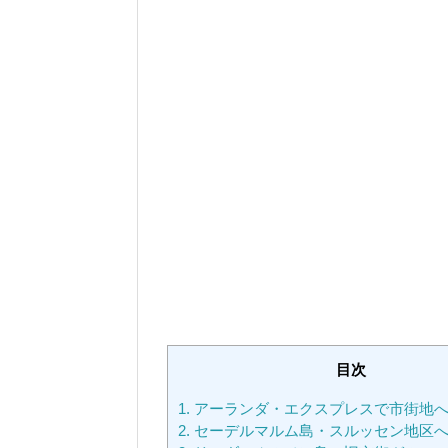
いきません。ゲートから入国審
り昇ったり）、...
目次
1.
アーランダ・エクスプレスで市街地
2.
セーデルマルム島・スルッセン地区