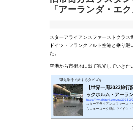
「アーランダ・エク
スターアライアンスファーストクラス
ドイツ・フランクフルト空港と乗り継
た。
空港から市街地に出て観光していきた
弾丸旅行で旅するタビズキ
【世界一周2023旅
ックホルム・アーランダ
https://rtwtabizuki.com/rtw2023-2
スターアライアンスファースト
らニューヨーク経由でドイツ・
に乗り継いで、北欧・スウェー
ンク (adsbygoogle = window.adsbygoogle || ).push({});フランクフルト空港
第1ターミナルをあるくドイツ
1ターミナルはかなり大きいマ