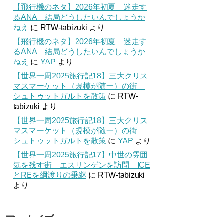
【飛行機のネタ】2026年初夏 迷走す
るANA 結局どうしたいんでしょうか
ねえ
に
RTW-tabizuki
より
【飛行機のネタ】2026年初夏 迷走す
るANA 結局どうしたいんでしょうか
ねえ
に
YAP
より
【世界一周2025旅行記18】三大クリス
マスマーケット（規模が随一）の街
シュトゥットガルトを散策
に
RTW-
tabizuki
より
【世界一周2025旅行記18】三大クリス
マスマーケット（規模が随一）の街
シュトゥットガルトを散策
に
YAP
より
【世界一周2025旅行記17】中世の雰囲
気を残す街 エスリンゲンを訪問 ICE
とREを綱渡りの乗継
に
RTW-tabizuki
より