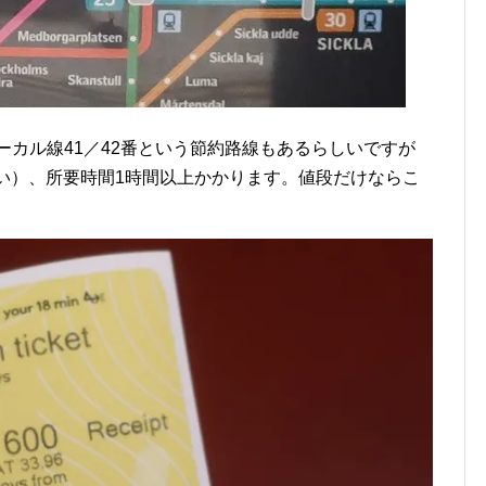
らローカル線41／42番という節約路線もあるらしいですが
らい）、所要時間1時間以上かかります。値段だけならこ