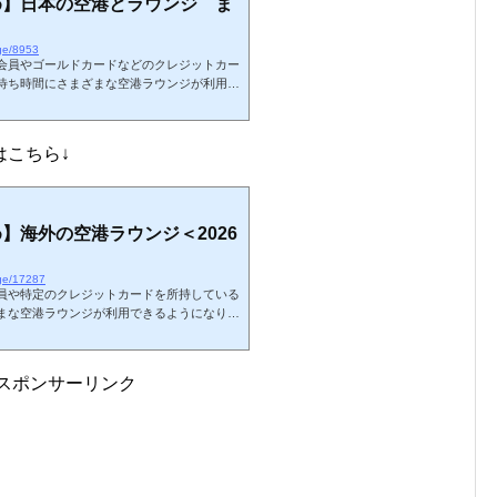
め】日本の空港とラウンジ ま
nge/8953
会員やゴールドカードなどのクレジットカー
待ち時間にさまざまな空港ラウンジが利用で
26年7月現在の日本の空港ラウンジに関しま
るカードラウンジや航空会社ラウンジ以外も
要なラウンジや、団体利用のラウンジは掲載
はこちら↓
の空港やラウンジの体験記となります。略語
SH（shower）：シャワー設備海外ラウンジのまと
】海外の空港ラウンジ＜2026
nge/17287
員や特定のクレジットカードを所持している
まな空港ラウンジが利用できるようになりま
ある世界の空港ラウンジに関しましてまとめ
在プライオリティ・パスで利用可能なラウン
む）です。カードの種類によっては利用でき
スポンサーリンク
みに、私の国内空港・ラウンジ訪問記 一覧