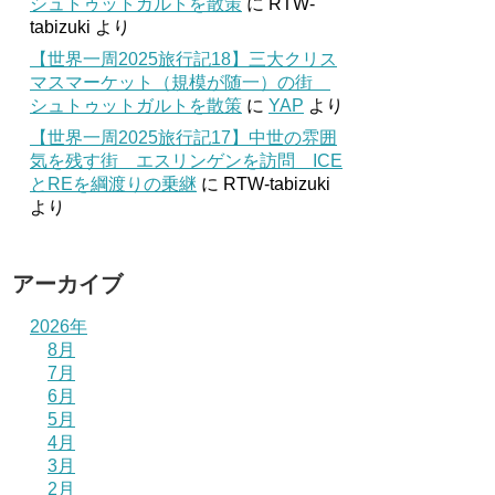
シュトゥットガルトを散策
に
RTW-
tabizuki
より
【世界一周2025旅行記18】三大クリス
マスマーケット（規模が随一）の街
シュトゥットガルトを散策
に
YAP
より
【世界一周2025旅行記17】中世の雰囲
気を残す街 エスリンゲンを訪問 ICE
とREを綱渡りの乗継
に
RTW-tabizuki
より
アーカイブ
2026年
8月
7月
6月
5月
4月
3月
2月