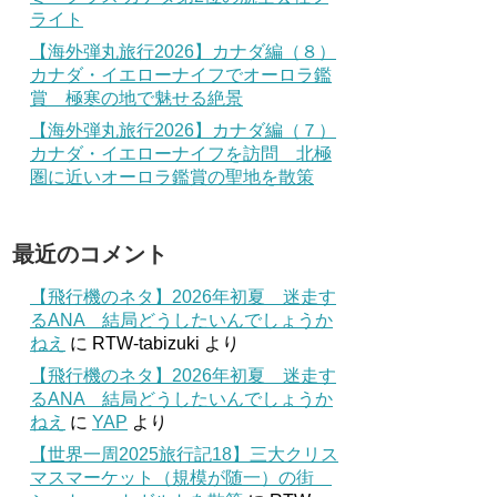
ライト
【海外弾丸旅行2026】カナダ編（８）
カナダ・イエローナイフでオーロラ鑑
賞 極寒の地で魅せる絶景
【海外弾丸旅行2026】カナダ編（７）
カナダ・イエローナイフを訪問 北極
圏に近いオーロラ鑑賞の聖地を散策
最近のコメント
【飛行機のネタ】2026年初夏 迷走す
るANA 結局どうしたいんでしょうか
ねえ
に
RTW-tabizuki
より
【飛行機のネタ】2026年初夏 迷走す
るANA 結局どうしたいんでしょうか
ねえ
に
YAP
より
【世界一周2025旅行記18】三大クリス
マスマーケット（規模が随一）の街