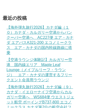
最近の投稿
【海外弾丸旅行2026】カナダ編（１
０）カナダ・カルガリー空港からバン
クーバー空港へ AC227便 エア・カナ
ダ エアバスA321-200 エコノミークラ
ス エア・カナダの国内幹線路線に搭
乗
【空港ラウンジ体験記】カルガリー空
港 国内線エリア Maple Leaf
Lounge（メイプルリーフ・ラウン
ジ） エア・カナダの運営するフリー
クエント会員用ラウンジ
【海外弾丸旅行2026】カナダ編（９）
カナダ・イエローナイフ空港からカル
ガリー空港へ WS684便 ウエストジェ
ット航空 ボーイングB737-800 エコノ
ミークラス カナダ第2位の航空会社フ