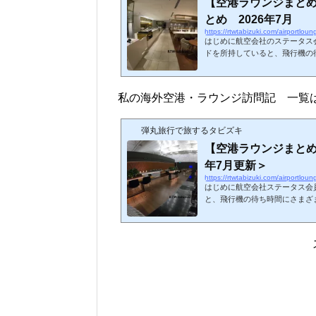
【空港ラウンジまと
とめ 2026年7月
https://rtwtabizuki.com/airportlou
はじめに航空会社のステータス
ドを所持していると、飛行機の
きるようになります。今回、20
してまとめてみました。いわゆ
まとめています。事前申請の必
私の海外空港・ラウンジ訪問記 一覧
していません。リンク先は私
LM（light meal）:軽食 
めはこちら↓スポンサーリ...
弾丸旅行で旅するタビズキ
【空港ラウンジまとめ
年7月更新＞
https://rtwtabizuki.com/airportlou
はじめに航空会社ステータス会
と、飛行機の待ち時間にさまざ
す。今回、私が訪問したことの
てみました。☆印は2026年現
ジ（レストランサービス等を含
ないので注意しましょう。ちな
はこちら↓スポンサーリンク (adsbygoogle = window.adsbygoogle || ).push
({});北米アメリカ合...