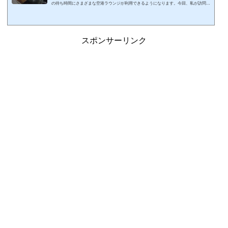
の待ち時間にさまざまな空港ラウンジが利用できるようになります。今回、私が訪問し
たことのある世界の空港ラウンジに関しましてまとめてみました。☆印は2026年現在プ
ライオリティ・パスで利用可能なラウンジ（レストランサービス等を含む）です。カー
ドの種類によっては利用できないので注意しましょう。ちなみに、私の国内空港・ラウ
ンジ訪問記 一覧はこちら↓スポンサーリンク (adsbygoogle = window.adsbygoogle || ).pu
スポンサーリンク
sh({});北米アメリカ合...