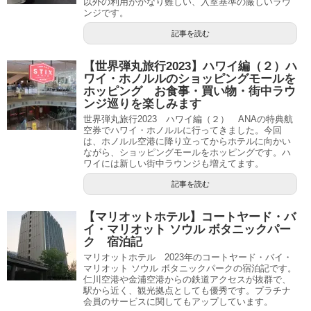
以外の利用がかなり難しい、入室基準の厳しいラウ
ンジです。
記事を読む
【世界弾丸旅行2023】ハワイ編（２）ハ
ワイ・ホノルルのショッピングモールを
ホッピング お食事・買い物・街中ラウ
ンジ巡りを楽しみます
世界弾丸旅行2023 ハワイ編（２） ANAの特典航
空券でハワイ・ホノルルに行ってきました。今回
は、ホノルル空港に降り立ってからホテルに向かい
ながら、ショッピングモールをホッピングです。ハ
ワイには新しい街中ラウンジも増えてます。
記事を読む
【マリオットホテル】コートヤード・バ
イ・マリオット ソウル ボタニックパー
ク 宿泊記
マリオットホテル 2023年のコートヤード・バイ・
マリオット ソウル ボタニックパークの宿泊記です。
仁川空港や金浦空港からの鉄道アクセスが抜群で、
駅から近く、観光拠点としても優秀です。プラチナ
会員のサービスに関してもアップしています。