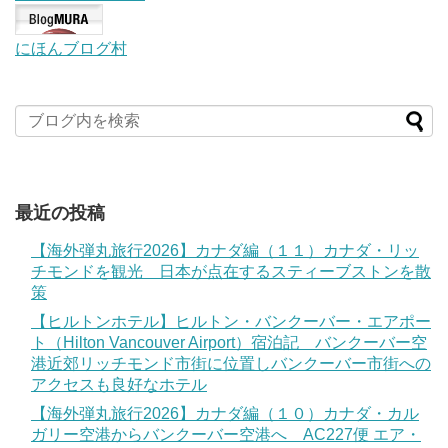
にほんブログ村
最近の投稿
【海外弾丸旅行2026】カナダ編（１１）カナダ・リッ
チモンドを観光 日本が点在するスティーブストンを散
策
【ヒルトンホテル】ヒルトン・バンクーバー・エアポー
ト（Hilton Vancouver Airport）宿泊記 バンクーバー空
港近郊リッチモンド市街に位置しバンクーバー市街への
アクセスも良好なホテル
【海外弾丸旅行2026】カナダ編（１０）カナダ・カル
ガリー空港からバンクーバー空港へ AC227便 エア・