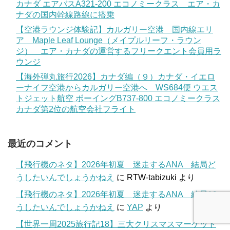
カナダ エアバスA321-200 エコノミークラス エア・カ
ナダの国内幹線路線に搭乗
【空港ラウンジ体験記】カルガリー空港 国内線エリ
ア Maple Leaf Lounge（メイプルリーフ・ラウン
ジ） エア・カナダの運営するフリークエント会員用ラ
ウンジ
【海外弾丸旅行2026】カナダ編（９）カナダ・イエロ
ーナイフ空港からカルガリー空港へ WS684便 ウエス
トジェット航空 ボーイングB737-800 エコノミークラス
カナダ第2位の航空会社フライト
最近のコメント
【飛行機のネタ】2026年初夏 迷走するANA 結局ど
うしたいんでしょうかねえ
に
RTW-tabizuki
より
【飛行機のネタ】2026年初夏 迷走するANA 結局ど
うしたいんでしょうかねえ
に
YAP
より
【世界一周2025旅行記18】三大クリスマスマーケット