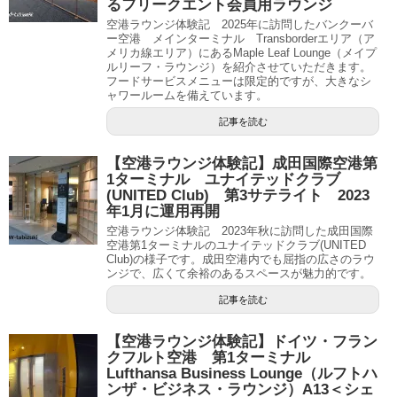
るフリークエント会員用ラウンジ
空港ラウンジ体験記 2025年に訪問したバンクーバ
ー空港 メインターミナル Transborderエリア（ア
メリカ線エリア）にあるMaple Leaf Lounge（メイプ
ルリーフ・ラウンジ）を紹介させていただきます。
フードサービスメニューは限定的ですが、大きなシ
ャワールームを備えています。
記事を読む
【空港ラウンジ体験記】成田国際空港第
1ターミナル ユナイテッドクラブ
(UNITED Club) 第3サテライト 2023
年1月に運用再開
空港ラウンジ体験記 2023年秋に訪問した成田国際
空港第1ターミナルのユナイテッドクラブ(UNITED
Club)の様子です。成田空港内でも屈指の広さのラウ
ンジで、広くて余裕のあるスペースが魅力的です。
記事を読む
【空港ラウンジ体験記】ドイツ・フラン
クフルト空港 第1ターミナル
Lufthansa Business Lounge（ルフトハ
ンザ・ビジネス・ラウンジ）A13＜シェ