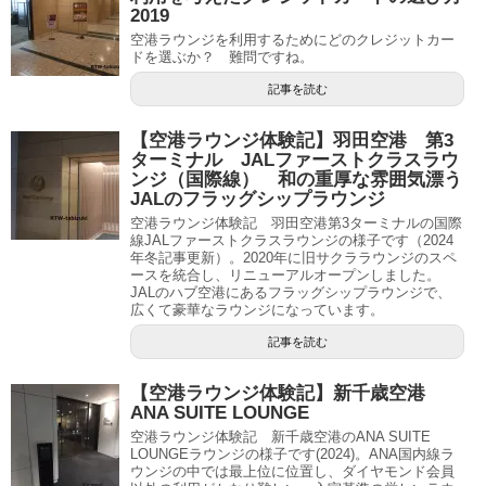
2019
空港ラウンジを利用するためにどのクレジットカー
ドを選ぶか？ 難問ですね。
記事を読む
【空港ラウンジ体験記】羽田空港 第3
ターミナル JALファーストクラスラウ
ンジ（国際線） 和の重厚な雰囲気漂う
JALのフラッグシップラウンジ
空港ラウンジ体験記 羽田空港第3ターミナルの国際
線JALファーストクラスラウンジの様子です（2024
年冬記事更新）。2020年に旧サクララウンジのスペ
ースを統合し、リニューアルオープンしました。
JALのハブ空港にあるフラッグシップラウンジで、
広くて豪華なラウンジになっています。
記事を読む
【空港ラウンジ体験記】新千歳空港
ANA SUITE LOUNGE
空港ラウンジ体験記 新千歳空港のANA SUITE
LOUNGEラウンジの様子です(2024)。ANA国内線ラ
ウンジの中では最上位に位置し、ダイヤモンド会員