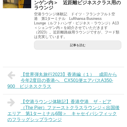
ンゲン内＞ 近距離ビジネスクラス用の
ラウンジ
空港ラウンジ体験記 ドイツ・フランクフルト空
港 第1ターミナル Lufthansa Business
Lounge（ルフトハンザ・ビジネス・ラウンジ）A13
＜シェンゲン内＞を紹介させていただきます
（2023）。近距離路線用ラウンジですが、フード類
は充実しています。
記事を読む
【世界弾丸旅行2023】香港編（１） 成田から
今年2度目の香港へ CX501便エアバスA350-
900 ビジネスクラス
【空港ラウンジ体験記】香港空港 ザ・ピア
（The Pier）ファーストクラスラウンジ＜出国後
エリア 第1ターミナル6階＞ キャセイパシフィック
のフラッグシップラウンジ