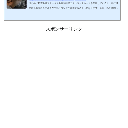
はじめに航空会社ステータス会員や特定のクレジットカードを所持していると、飛行機
の待ち時間にさまざまな空港ラウンジが利用できるようになります。今回、私が訪問し
たことのある世界の空港ラウンジに関しましてまとめてみました。☆印は2026年現在プ
ライオリティ・パスで利用可能なラウンジ（レストランサービス等を含む）です。カー
ドの種類によっては利用できないので注意しましょう。ちなみに、私の国内空港・ラウ
ンジ訪問記 一覧はこちら↓スポンサーリンク (adsbygoogle = window.adsbygoogle || ).pu
スポンサーリンク
sh({});北米アメリカ合...