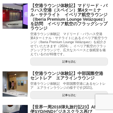
【空港ラウンジ体験記】マドリード・バ
ラハス空港（スペイン）第4ターミナ
ル・サテライト イベリア航空ラウンジ
（Iberia Premium Lounge Velázquez）
を訪問 イベリア航空のフラッグシップ
ラウンジ
空港ラウンジ体験記 マドリード・バラハス空港
第4ターミナル・サテライトにあるイベリア航空ラウ
ンジ（Iberia Premium Lounge Velázquez）を紹介さ
せていただきます（2024）。イベリア航空のフラッ
グシップラウンジで、広大なスペースと仮眠室を備
えているのが特徴です。
記事を読む
【空港ラウンジ体験記】中部国際空港
セントレア エアラインラウンジ
空港ラウンジ体験記 中部国際空港にあるセントレ
ア エアラインラウンジの様子です(2021)。
記事を読む
【世界一周2018弾丸旅行記23】ANA880
便SYD/HNDビジネスクラス再び