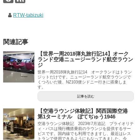
RTW-tabizuki
関連記事
【世界一周2018弾丸旅行記14】オーク
ランド空港ニュージーランド航空ラウン
ジ
世界一周2018弾丸旅行記14 オークランドはトラン
ジットだけです。ニュージーランド航空ラウンジで
くつろいだ後、NZ103便シドニー行きに搭乗しま
す。
記事を読む
【空港ラウンジ体験記】関西国際空港
第1ターミナル ぼてぢゅう1946
空港ラウンジ体験記 2023年7月追記 プライオリテ
ィ・パスは飛行機搭乗前のラウンジを提供するサー
ビスです。国内線でも利用できますし、最近はレス
トランで使用できるようにもなってきました。今