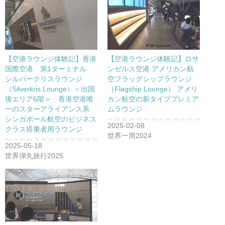
【空港ラウンジ体験記】香港
【空港ラウンジ体験記】ロサ
国際空港 第1ターミナル
ンゼルス空港 アメリカン航
シルバークリスラウンジ
空フラッグシップラウンジ
（Silverkris Lounge）＜出国
（Flagship Lounge） アメリ
後エリア6階＞ 香港空港唯
カン航空の新タイププレミア
一のスターアライアンス系
ムラウンジ
シンガポール航空のビジネス
2025-02-08
クラス搭乗者用ラウンジ
世界一周2024
2025-05-18
世界弾丸旅行2025