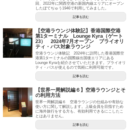
回、2022年に関西空港の新国内線エリアにオープン
したぼてぢゅう1946で利用してみました。
記事を読む
【空港ラウンジ体験記】香港国際空港
第1ターミナル Lounge Kyra（ゲート
23） 2024年7月オープン プライオリ
ティ・パス対象ラウンジ
空港ラウンジ体験記 2024年に訪問した香港国際空
港第1ターミナルの国際線出国後エリアにある
Lounge Kyraを紹介させていただきます。プライオリ
ティ・パスが使えるので気軽に利用可能です。
記事を読む
【世界一周解説編６】空港ラウンジとそ
の利用方法
世界一周解説編６ 空港ラウンジの仕組みや有効な
使い方に関して解説します。上級会員を目指すため
に海外旅行をする方も、有効利用できるにこしたこ
とはありません。
記事を読む