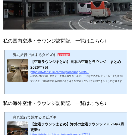
私の国内空港・ラウンジ訪問記 一覧はこちら↓
弾丸旅行で旅するタビズキ
1 Pocket
【空港ラウンジまとめ】日本の空港とラウンジ まとめ
2026年7月
https://rtwtabizuki.com/airportlounge/8953
はじめに航空会社のステータス会員やゴールドカードなどのクレジットカードを所持し
ていると、飛行機の待ち時間にさまざまな空港ラウンジが利用できるようになります。
今回、2026年7月現在の日本の空港ラウンジに関しましてまとめてみました。いわゆる
カードラウンジや航空会社ラウンジ以外もまとめています。事前申請の必要なラウンジ
や、団体利用のラウンジは掲載していません。リンク先は私の空港やラウンジの体験記
となります。略語 LM（light meal）:軽食 SH（shower）：シャワー設備海外ラウン
私の海外空港・ラウンジ訪問記 一覧はこちら↓
ジのまとめはこちら↓スポンサーリ...
弾丸旅行で旅するタビズキ
【空港ラウンジまとめ】海外の空港ラウンジ＜2026年7月
更新＞
https://rtwtabizuki.com/airportlounge/17287