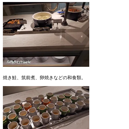
焼き鮭、筑前煮、卵焼きなどの和食類。