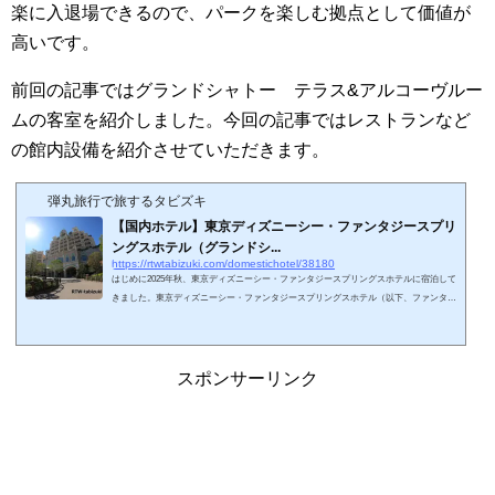
楽に入退場できるので、パークを楽しむ拠点として価値が
高いです。
前回の記事ではグランドシャトー テラス&アルコーヴルー
ムの客室を紹介しました。今回の記事ではレストランなど
の館内設備を紹介させていただきます。
弾丸旅行で旅するタビズキ
【国内ホテル】東京ディズニーシー・ファンタジースプリ
ングスホテル（グランドシ...
https://rtwtabizuki.com/domestichotel/38180
はじめに2025年秋、東京ディズニーシー・ファンタジースプリングスホテルに宿泊して
きました。東京ディズニーシー・ファンタジースプリングスホテル（以下、ファンタジ
ースプリングスホテル）は東京ディズニーリゾートの運営するディズニーホテルの6番
目のホテルとして誕生しました。2024年の東京ディズニーシー・ファンタジースプリン
グスエリアオープンに合わせて開業しています。写真は2024年2025年現在、日本のディ
ズニーホテルは下記の4ランク6ホテルがあります。ラグジュアリータイプ東京ディズニ
スポンサーリンク
ーシー・ファンタジースプリング...