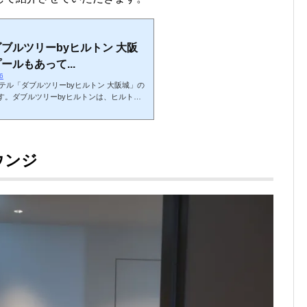
ブルツリーbyヒルトン 大阪
ルもあって...
56
ホテル「ダブルツリーbyヒルトン 大阪城」の
す。ダブルツリーbyヒルトンは、ヒルトン
、展開数の多い基幹グループになります。ダ
2024年5月に開業したばかりの新しいホテ
ます。大和ハウス工業の建設で、ヒルトンの
トンホテル宿泊体験記一覧はこちら。↓駅か
yヒルトン 大阪城に宿泊してきました。そ
ウンジ
.