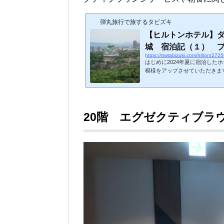
弾丸旅行で旅するタビズキ
【ヒルトンホテル】ダ
城 宿泊記（１） プー
https://rtwtabizuki.com/hilton/272
はじめに2024年夏に宿泊した
模様をアップさせていただきま
ホテルのやや廉価なブランドで
ブルツリーbyヒルトン 大阪城は
ルです。大阪城の目の前にあり
直営になるようです。私のヒル
らホテルへ今回はダブルツリーb
20階 エグゼクティブラ
の名の通り、大阪城からほど近..