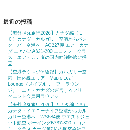
最近の投稿
【海外弾丸旅行2026】カナダ編（１
０）カナダ・カルガリー空港からバン
クーバー空港へ AC227便 エア・カナ
ダ エアバスA321-200 エコノミークラ
ス エア・カナダの国内幹線路線に搭
乗
【空港ラウンジ体験記】カルガリー空
港 国内線エリア Maple Leaf
Lounge（メイプルリーフ・ラウン
ジ） エア・カナダの運営するフリー
クエント会員用ラウンジ
【海外弾丸旅行2026】カナダ編（９）
カナダ・イエローナイフ空港からカル
ガリー空港へ WS684便 ウエストジェ
ット航空 ボーイングB737-800 エコノ
ミークラス カナダ第2位の航空会社フ