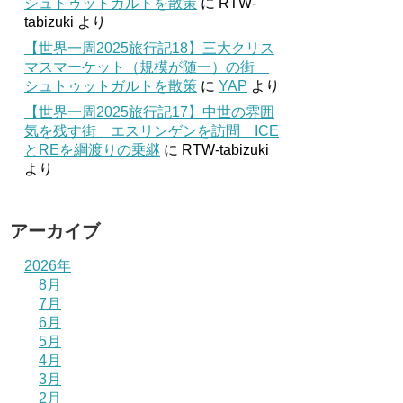
シュトゥットガルトを散策
に
RTW-
tabizuki
より
【世界一周2025旅行記18】三大クリス
マスマーケット（規模が随一）の街
シュトゥットガルトを散策
に
YAP
より
【世界一周2025旅行記17】中世の雰囲
気を残す街 エスリンゲンを訪問 ICE
とREを綱渡りの乗継
に
RTW-tabizuki
より
アーカイブ
2026年
8月
7月
6月
5月
4月
3月
2月