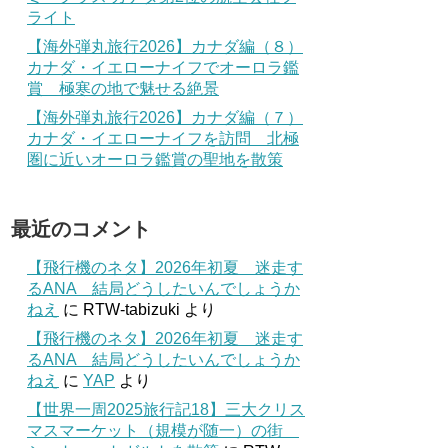
ライト
【海外弾丸旅行2026】カナダ編（８）
カナダ・イエローナイフでオーロラ鑑
賞 極寒の地で魅せる絶景
【海外弾丸旅行2026】カナダ編（７）
カナダ・イエローナイフを訪問 北極
圏に近いオーロラ鑑賞の聖地を散策
最近のコメント
【飛行機のネタ】2026年初夏 迷走す
るANA 結局どうしたいんでしょうか
ねえ
に
RTW-tabizuki
より
【飛行機のネタ】2026年初夏 迷走す
るANA 結局どうしたいんでしょうか
ねえ
に
YAP
より
【世界一周2025旅行記18】三大クリス
マスマーケット（規模が随一）の街