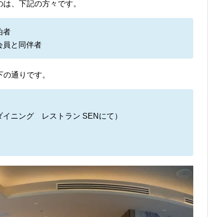
のは、下記の方々です。
泊者
会員と同伴者
下の通りです。
イダイニング レストラン SENにて）