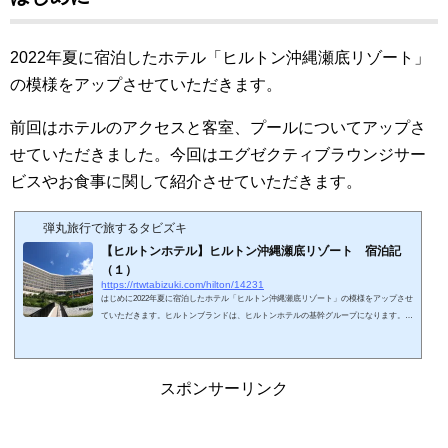
2022年夏に宿泊したホテル「ヒルトン沖縄瀬底リゾート」
の模様をアップさせていただきます。
前回はホテルのアクセスと客室、プールについてアップさ
せていただきました。今回はエグゼクティブラウンジサー
ビスやお食事に関して紹介させていただきます。
弾丸旅行で旅するタビズキ
【ヒルトンホテル】ヒルトン沖縄瀬底リゾート 宿泊記
（１）
https://rtwtabizuki.com/hilton/14231
はじめに2022年夏に宿泊したホテル「ヒルトン沖縄瀬底リゾート」の模様をアップさせ
ていただきます。ヒルトンブランドは、ヒルトンホテルの基幹グループになります。名
前のとおり、沖縄県の瀬底島にあるリゾートホテルです。瀬底島は美ら海水族館のある
本部町にある島です。もともと離島ですが、1985年に瀬底大橋が完成して本島と車で往
来可能になり、2000年代から開発計画が浮上、いったん白紙になっていたようですが、
2020年7月に森トラストによる建設、ヒルトングループの運営でホテルが開業していま
スポンサーリンク
す。周囲はサトウキビ畑と海など...