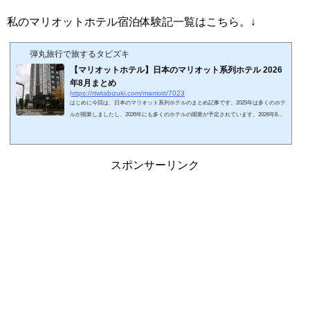
私のマリオットホテル宿泊体験記一覧はこちら。↓
弾丸旅行で旅するタビズキ
【マリオットホテル】日本のマリオット系列ホテル 2026
年8月まとめ
https://rtwtabizuki.com/marriott/7023
はじめに今回は、日本のマリオット系列ホテルのまとめ記事です。2025年は多くのホテ
ルが開業しましたし、2026年にも多くのホテルの開業が予定されています。2026年8月
現在開業しているホテルを地域別にまとめてみました。マリオット系列ブランドの解説
とまとめ記事はこちら↓日本のマリオットホテルまとめリンク先は、ホテルの宿泊記で
す。ホテル名のリンク先は宿泊体験記事になります。地域ホテル名子供添寝要件会員子
供無料朝食会員ラウンジPlatina無料朝食北海道フェアフィールド・バイ・マリオット札
スポンサーリンク
幌添≦小学生×××フェアフィールド...