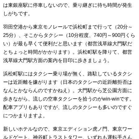
は東銀座駅に停車しないので、乗り継ぎに待ち時間が発生
しがちです。
羽田空港から東京モノレールで浜松町まで行って（20分～
25分）、そこからタクシー（10分程度、740円～900円くら
い）が最も早くて便利だと思います（都営浅草線大門駅だ
とちょっと時間がかかります）。浜松町駅を降りて、都営
浅草線大門駅方面の案内を目印に歩きましょう。
浜松町駅にはタクシー乗り場が無く、路駐しているタクシ
ーは近距離を嫌がります（日本のタクシーの近距離拒否は
なんとかならんのですかねえ）。大門駅から芝公園方面に
歩きながら、流しの空車タクシーを拾うのがwin-winです。
配車アプリもありですが、流しのタクシーも多いのですぐ
につかまりますよ。
新しいホテルなので、東京エディション虎ノ門、東京ワー
ルドゲート、神谷町トラストタワー、いずれも運転手さん