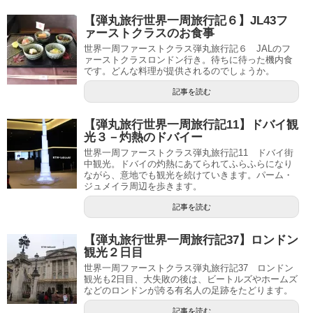
【弾丸旅行世界一周旅行記６】JL43フ
ァーストクラスのお食事
世界一周ファーストクラス弾丸旅行記６ JALのフ
ァーストクラスロンドン行き。待ちに待った機内食
です。どんな料理が提供されるのでしょうか。
記事を読む
【弾丸旅行世界一周旅行記11】ドバイ観
光３－灼熱のドバイー
世界一周ファーストクラス弾丸旅行記11 ドバイ街
中観光。ドバイの灼熱にあてられてふらふらになり
ながら、意地でも観光を続けていきます。パーム・
ジュメイラ周辺を歩きます。
記事を読む
【弾丸旅行世界一周旅行記37】ロンドン
観光２日目
世界一周ファーストクラス弾丸旅行記37 ロンドン
観光も2日目、大失敗の後は、ビートルズやホームズ
などのロンドンが誇る有名人の足跡をたどります。
記事を読む