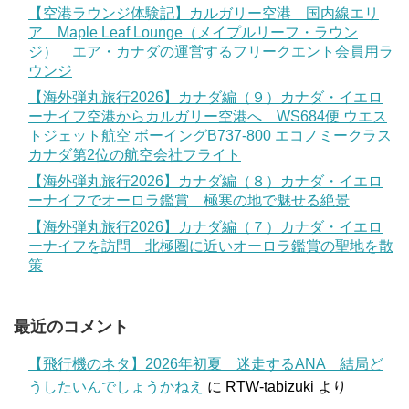
【空港ラウンジ体験記】カルガリー空港 国内線エリ
ア Maple Leaf Lounge（メイプルリーフ・ラウン
ジ） エア・カナダの運営するフリークエント会員用ラ
ウンジ
【海外弾丸旅行2026】カナダ編（９）カナダ・イエロ
ーナイフ空港からカルガリー空港へ WS684便 ウエス
トジェット航空 ボーイングB737-800 エコノミークラス
カナダ第2位の航空会社フライト
【海外弾丸旅行2026】カナダ編（８）カナダ・イエロ
ーナイフでオーロラ鑑賞 極寒の地で魅せる絶景
【海外弾丸旅行2026】カナダ編（７）カナダ・イエロ
ーナイフを訪問 北極圏に近いオーロラ鑑賞の聖地を散
策
最近のコメント
【飛行機のネタ】2026年初夏 迷走するANA 結局ど
うしたいんでしょうかねえ
に
RTW-tabizuki
より