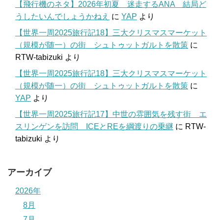
【飛行機のネタ】2026年初夏 迷走するANA 結局ど
うしたいんでしょうかねえ
に
YAP
より
【世界一周2025旅行記18】三大クリスマスマーケット
（規模が随一）の街 シュトゥットガルトを散策
に
RTW-tabizuki
より
【世界一周2025旅行記18】三大クリスマスマーケット
（規模が随一）の街 シュトゥットガルトを散策
に
YAP
より
【世界一周2025旅行記17】中世の雰囲気を残す街 エ
スリンゲンを訪問 ICEとREを綱渡りの乗継
に
RTW-
tabizuki
より
アーカイブ
2026年
8月
7月