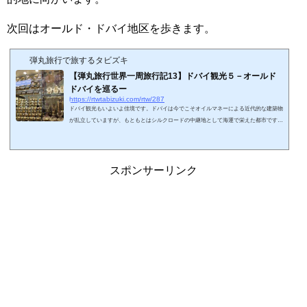
次回はオールド・ドバイ地区を歩きます。
弾丸旅行で旅するタビズキ
【弾丸旅行世界一周旅行記13】ドバイ観光５－オールド
ドバイを巡るー
https://rtwtabizuki.com/rtw/287
ドバイ観光もいよいよ佳境です。ドバイは今でこそオイルマネーによる近代的な建築物
が乱立していますが、もともとはシルクロードの中継地として海運で栄えた都市です。
その名残で、市場（スーク）が集約された地域が今も残っており、オールド・ドバイと
呼ばれます。ドバイらしさを観光したければ、この地区を外すわけにはいきません。ス
ポンサーリンク (adsbygoogle = window.adsbygoogle || ).push({});煌びやかなゴールド・
スークドバイ・モールからメトロにのります。ドバイのメトロはグリーンラインとレッ
スポンサーリンク
ドラインの２路線があ...