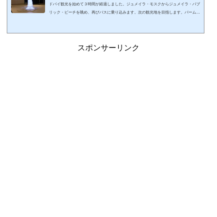
ドバイ観光を始めて３時間が経過しました。ジュメイラ・モスクからジュメイラ・パブ
リック・ビーチを眺め、再びバスに乗り込みます。次の観光地を目指します。パーム・
ジュメイラ周辺を走ります。スポンサーリンク (adsbygoogle = window.adsbygoogle || ).p
ush({});ニュー・ドバイを眺める8番ルートのバスはドバイの海岸沿いを走り、ジュメイ
ラ・ビーチ・ホテルの前を通って、パーム・ジュメイラ周辺に至ります。 ―ジュメイ
ラ・ビーチ・ホテルーパーム・ジュメイラはヤシの木（パーム）状に埋め立てて造成さ
スポンサーリンク
れた、前長5km以...