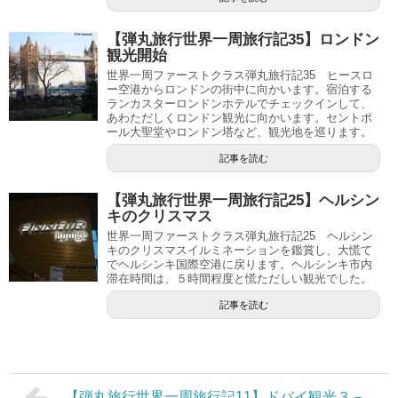
【弾丸旅行世界一周旅行記35】ロンドン
観光開始
世界一周ファーストクラス弾丸旅行記35 ヒースロ
ー空港からロンドンの街中に向かいます。宿泊する
ランカスターロンドンホテルでチェックインして、
あわただしくロンドン観光に向かいます。セントポ
ール大聖堂やロンドン塔など、観光地を巡ります。
記事を読む
【弾丸旅行世界一周旅行記25】ヘルシン
キのクリスマス
世界一周ファーストクラス弾丸旅行記25 ヘルシン
キのクリスマスイルミネーションを鑑賞し、大慌て
でヘルシンキ国際空港に戻ります。ヘルシンキ市内
滞在時間は、５時間程度と慌ただしい観光でした。
記事を読む
【弾丸旅行世界一周旅行記11】ドバイ観光３－