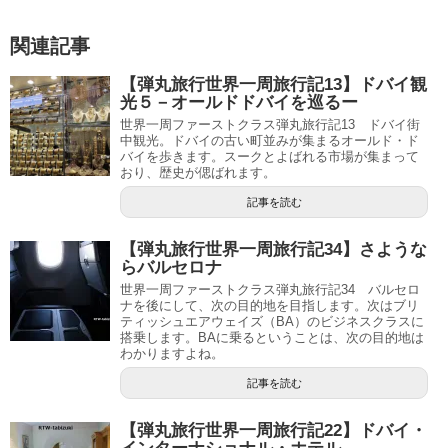
関連記事
【弾丸旅行世界一周旅行記13】ドバイ観
光５－オールドドバイを巡るー
世界一周ファーストクラス弾丸旅行記13 ドバイ街
中観光。ドバイの古い町並みが集まるオールド・ド
バイを歩きます。スークとよばれる市場が集まって
おり、歴史が偲ばれます。
記事を読む
【弾丸旅行世界一周旅行記34】さような
らバルセロナ
世界一周ファーストクラス弾丸旅行記34 バルセロ
ナを後にして、次の目的地を目指します。次はブリ
ティッシュエアウェイズ（BA）のビジネスクラスに
搭乗します。BAに乗るということは、次の目的地は
わかりますよね。
記事を読む
【弾丸旅行世界一周旅行記22】ドバイ・