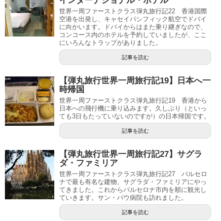
インターナショナル・ホテル
世界一周ファーストクラス弾丸旅行記22 香港国際
空港を出発し、キャセイパシフィック航空でドバイ
に向かいます。ドバイからはまた乗り継ぎなので、
コンコース内のホテルを予約していましたが、ここ
にいろんなトラップがありました。
記事を読む
【弾丸旅行世界一周旅行記19】日本へ一
時帰国
世界一周ファーストクラス弾丸旅行記19 香港から
日本への飛行機に乗り込みます。久しぶり（といっ
ても3日もたっていないのですが）の日本帰国です。
記事を読む
【弾丸旅行世界一周旅行記27】サグラ
ダ・ファミリア
世界一周ファーストクラス弾丸旅行記27 バルセロ
ナで最も有名な建物、サグラダ・ファミリアにやっ
てきました。これからバルセロナ市内を順に観光し
ていきます。サン・パウ病院も訪れました。
記事を読む