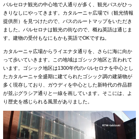
バルセロナ観光の中心地で人通りが多く、観光バスがひっ
きりなしにやってきます。カタルーニャ広場でi（観光情報
提供所）を見つけたので、バスのルートマップをいただき
ました。バルセロナは観光の街なので、概ね英語は通じま
す。建物の受付もなにもかも英語でOKですね。
カタルーニャ広場からライエナタ通りを、さらに海に向か
って歩いていきます。この地域はゴシック地区と言われて
います。ゴシック地区は1300年代のバルセロナを中心とし
たカタルーニャ全盛期に建てられたゴシック調の建築物が
多く現存しており、ガウディを中心とした新時代の作品群
が並ぶグラシア通りと一線を画しています。そこには、よ
り歴史を感じられる風景がありました。