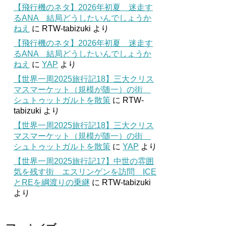
【飛行機のネタ】2026年初夏 迷走す
るANA 結局どうしたいんでしょうか
ねえ
に
RTW-tabizuki
より
【飛行機のネタ】2026年初夏 迷走す
るANA 結局どうしたいんでしょうか
ねえ
に
YAP
より
【世界一周2025旅行記18】三大クリス
マスマーケット（規模が随一）の街
シュトゥットガルトを散策
に
RTW-
tabizuki
より
【世界一周2025旅行記18】三大クリス
マスマーケット（規模が随一）の街
シュトゥットガルトを散策
に
YAP
より
【世界一周2025旅行記17】中世の雰囲
気を残す街 エスリンゲンを訪問 ICE
とREを綱渡りの乗継
に
RTW-tabizuki
より