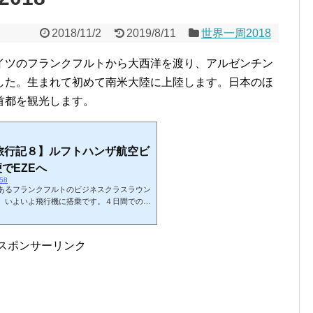
2018/11/2
2019/8/11
世界一周2018
イツのフランクフルトから大西洋を渡り、アルゼンチン
した。生まれて初めて南米大陸に上陸します。日本のほ
首都を観光します。
丸旅行記８】ルフトハンザ航空ビ
便でEZEへ
258
あるフランクフルトのビジネスクラスラウン
、いよいよ飛行機に搭乗です。４日間での世
ほとんど利用しません。約１４時間の飛行時
の便は大西洋を渡り、目的地はEZE。ネット
ますが、このレターコードでピンとくる方は
スポンサーリンク
le = window.adsb
;ルフトハンザ航空ビジネスクラスLH510便EZE行きー夜