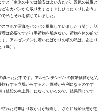
すと「南米の中では治安はよい方だが、景気の後退と
などをカバンから取り出すとすぐにひったくりにあう」
ので私もそれを信じていました。
スマホで写真をバシバシ撮影していました（笑）。話
管理は必要ですが（手荷物を離さない、荷物を体の前で
ます。アルゼンチンに着いたばかりの頃の私は、あまり
た（爆）。
況の真っただ中です。アルゼンチンペソの貨幣価値がどん
外旅行する立場からすると、両替が有利になるのです
態（値段の急上昇）になっているので、結局同じです
訪れた時期より数か月が経過し、さらに経済状態が悪