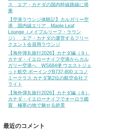
ス エア・カナダの国内幹線路線に搭
乗
【空港ラウンジ体験記】カルガリー空
港 国内線エリア Maple Leaf
Lounge（メイプルリーフ・ラウン
ジ） エア・カナダの運営するフリー
クエント会員用ラウンジ
【海外弾丸旅行2026】カナダ編（９）
カナダ・イエローナイフ空港からカル
ガリー空港へ WS684便 ウエストジェ
ット航空 ボーイングB737-800 エコノ
ミークラス カナダ第2位の航空会社フ
ライト
【海外弾丸旅行2026】カナダ編（８）
カナダ・イエローナイフでオーロラ鑑
賞 極寒の地で魅せる絶景
最近のコメント