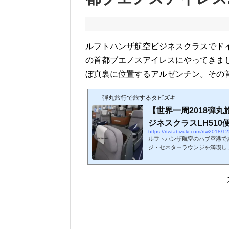
ルフトハンザ航空ビジネスクラスでド
の首都ブエノスアイレスにやってきま
ぼ真裏に位置するアルゼンチン。その
弾丸旅行で旅するタビズキ
【世界一周2018弾
ジネスクラスLH510
https://rtwtabizuki.com/rtw2018/1
ルフトハンザ航空のハブ空港で
ジ・セネターラウンジを満喫し
界一周ですから、短距離路線は
間のフライトに搭乗します。次
で調べればすぐにわかると思い
ほとんどいないと思います。スポンサーリンク (adsbygoog
ygoogle || ).push({})
ー搭乗時間にな...