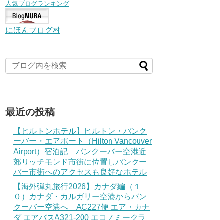
人気ブログランキング
にほんブログ村
最近の投稿
【ヒルトンホテル】ヒルトン・バンク
ーバー・エアポート（Hilton Vancouver
Airport）宿泊記 バンクーバー空港近
郊リッチモンド市街に位置しバンクー
バー市街へのアクセスも良好なホテル
【海外弾丸旅行2026】カナダ編（１
０）カナダ・カルガリー空港からバン
クーバー空港へ AC227便 エア・カナ
ダ エアバスA321-200 エコノミークラ