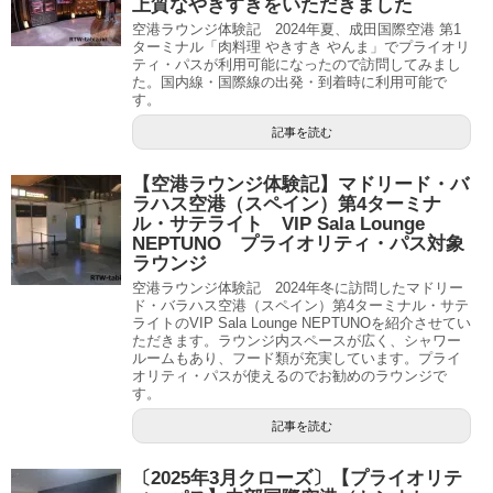
上質なやきすきをいただきました
空港ラウンジ体験記 2024年夏、成田国際空港 第1
ターミナル「肉料理 やきすき やんま」でプライオリ
ティ・パスが利用可能になったので訪問してみまし
た。国内線・国際線の出発・到着時に利用可能で
す。
記事を読む
【空港ラウンジ体験記】マドリード・バ
ラハス空港（スペイン）第4ターミナ
ル・サテライト VIP Sala Lounge
NEPTUNO プライオリティ・パス対象
ラウンジ
空港ラウンジ体験記 2024年冬に訪問したマドリー
ド・バラハス空港（スペイン）第4ターミナル・サテ
ライトのVIP Sala Lounge NEPTUNOを紹介させてい
ただきます。ラウンジ内スペースが広く、シャワー
ルームもあり、フード類が充実しています。プライ
オリティ・パスが使えるのでお勧めのラウンジで
す。
記事を読む
〔2025年3月クローズ〕【プライオリテ