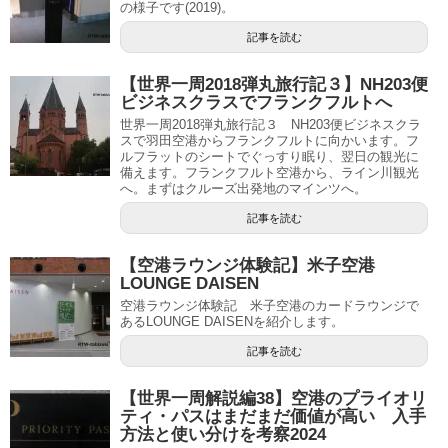
の様子です(2019)。
記事を読む
【世界一周2018弾丸旅行記３】NH203便
ビジネスクラスでフランクフルトへ
世界一周2018弾丸旅行記３ NH203便ビジネスクラ
スで羽田空港からフランクフルトに向かいます。フ
ルフラットのシートでぐっすり眠り、翌日の観光に
備えます。フランクフルト空港から、ライン川観光
へ。まずはクルーズ出発地のマインツへ。
記事を読む
【空港ラウンジ体験記】米子空港
LOUNGE DAISEN
空港ラウンジ体験記 米子空港のカードラウンジで
あるLOUNGE DAISENを紹介します。
記事を読む
【世界一周解説編38】空港のプライオリ
ティ・パスはまだまだ価値が高い 入手
方法と使い分けを考察2024