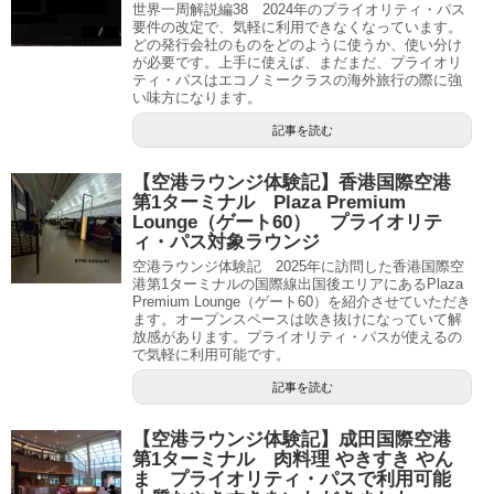
世界一周解説編38 2024年のプライオリティ・パス
要件の改定で、気軽に利用できなくなっています。
どの発行会社のものをどのように使うか、使い分け
が必要です。上手に使えば、まだまだ、プライオリ
ティ・パスはエコノミークラスの海外旅行の際に強
い味方になります。
記事を読む
【空港ラウンジ体験記】香港国際空港
第1ターミナル Plaza Premium
Lounge（ゲート60） プライオリテ
ィ・パス対象ラウンジ
空港ラウンジ体験記 2025年に訪問した香港国際空
港第1ターミナルの国際線出国後エリアにあるPlaza
Premium Lounge（ゲート60）を紹介させていただき
ます。オープンスペースは吹き抜けになっていて解
放感があります。プライオリティ・パスが使えるの
で気軽に利用可能です。
記事を読む
【空港ラウンジ体験記】成田国際空港
第1ターミナル 肉料理 やきすき やん
ま プライオリティ・パスで利用可能