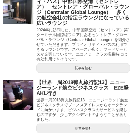
ィ・パス】中部国際空港（セントレ
ア） セントレア・グローバル・ラウン
ジ（Centraiar Global Lounge） 多く
の航空会社の指定ラウンジになっている
広いラウンジ
2024年に訪問した、中部国際空港（セントレア）第1
ターミナル国際線フロアにあるセントレア・グロー
バル・ラウンジ（Centraiar Global Lounge）を紹介さ
せていただきます。プライオリティ・パスの利用で
きるラウンジです。スペースが広く、フードサービ
スが充実しています。エコノミークラス搭乗時には
有効利用できそうです。
記事を読む
【世界一周2018弾丸旅行記13】ニュー
ジーランド航空ビジネスクラス EZE発
AKL行き
世界一周2018弾丸旅行記13 ニュージーランド航空
ビジネスクラスでブエノスアイレスからオークラン
ドに向かいます。ビジネスクラスのサービスを楽し
むのですが、少しアクシデントのようなことがあり
ました。
記事を読む