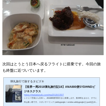
次回はとうとう日本へ戻るフライトに搭乗です。今回の旅
も終盤に近づいています。
弾丸旅行で旅するタビズキ
【世界一周2018弾丸旅行記18】ANA880便SYD/HNDビ
ジネスクラス
https://rtwtabizuki.com/rtw2018/1507
シドニー空港から日本へ、ANA880便羽田行きに搭乗します。夜20時をまわり、すでに
外は真っ暗です。スポンサーリンク (adsbygoogle = window.adsbygoogle || ).push({});AN