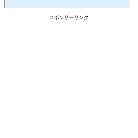
A880便ビジネスクラスに搭乗ニュージーランド航空ラウンジを後にして、搭乗口に向
かいます。今回のANA便にはファーストクラスがないので、ビジネスクラスが最も上位
クラスです。ニュージーランド航空では、優先搭乗は自社上級会員とスターアライアン
スゴールドとビジネスクラスは全て同じ優先順位でしたが、ANAの場合はその上位にダ
スポンサーリンク
イアモンドメンバーを優先さ...