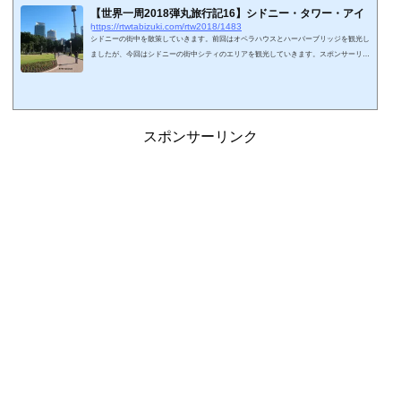
【世界一周2018弾丸旅行記16】シドニー・タワー・アイ
https://rtwtabizuki.com/rtw2018/1483
シドニーの街中を散策していきます。前回はオペラハウスとハーバーブリッジを観光し
ましたが、今回はシドニーの街中シティのエリアを観光していきます。スポンサーリン
ク (adsbygoogle = window.adsbygoogle || ).push({});シドニーシティ：ハイドパーク周辺
を観光サーキュラー・キーからフィリップ・ストリートを南下していきます。少し上り
坂になっていて、体にこたえます。シドニー博物館が通りの右手に見えます。シドニー
の歴史が展示されているらしいですが、今回はパスします。ビル街の中を進んでいきま
す。建物の間ににょき...
スポンサーリンク