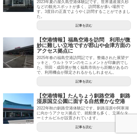
2023年夏の屋久島空港体験記です。世界遺産屋久杉
などの観光スポットが多く、訪問客が多い場所で
す。3度目の正直でようやく訪問することができまし
た。
記事を読む
【空港情報】福島空港を訪問 利用が微
妙に難しい立地ですが郡山や会津方面の
アクセス拠点に
2025年春の福島空港訪問記です。整備された展望デ
ッキと、ウルトラマンのモニュメントが印象的でし
た。羽田・成田便が無く福島市街から距離があるの
で、利用機会が限定されるかもしれません。
記事を読む
【空港情報】たんちょう釧路空港 釧路
湿原国立公園に面する自然豊かな空港
2022年秋の釧路空港体験記です。釧路湿原や阿寒湖
に向かうアクセス拠点で、就航便も多く、立派なタ
ーミナルビルが設置されています。
記事を読む