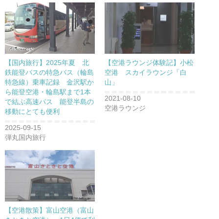
【国内旅行】2025年夏 北
【空港ラウンジ体験記】小松
鉄能登バスの特急バス（輪島
空港 スカイラウンジ「白
特急線）乗車記録 金沢駅か
山」
ら能登空港・輪島駅まで1本
2021-08-10
で結ぶ高速バス 能登半島の
空港ラウンジ
移動にとても便利
2025-09-15
弾丸国内旅行
【空港散策】富山空港（富山