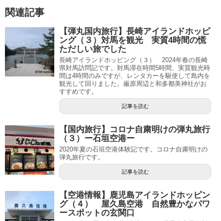
関連記事
【弾丸国内旅行】長崎アイランドホッピ
ング（３）対馬を観光 実質4時間の慌
ただしい旅でした
長崎アイランドホッピング（３） 2024年春の長崎
県対馬訪問記です。対馬滞在時間5時間、実質観光時
間は4時間のみですが、レンタカーを駆使して島内を
観光して回りました。厳原周辺と和多都美神社がお
すすめです。
記事を読む
【国内旅行】コロナ自粛明けの弾丸旅行
（３）ー石垣空港ー
2020年夏の石垣空港体験記です。コロナ自粛明けの
弾丸旅行です。
記事を読む
【空港情報】鹿児島アイランドホッピン
グ（４） 屋久島空港 自然豊かなパワ
ースポットの玄関口