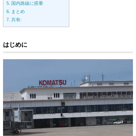
5.
国内路線に搭乗
6.
まとめ
7.
共有:
はじめに