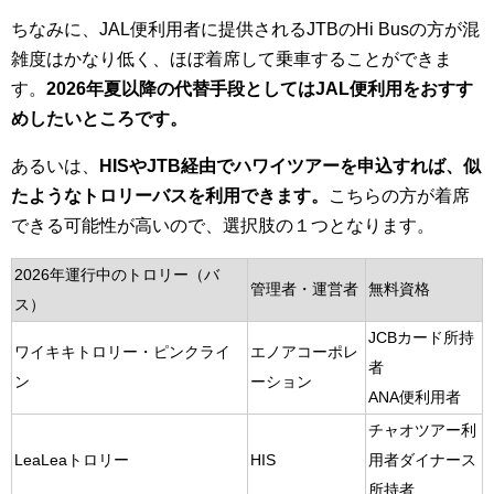
ちなみに、JAL便利用者に提供されるJTBのHi Busの方が混
雑度はかなり低く、ほぼ着席して乗車することができま
す。
2026年夏以降の代替手段としてはJAL便利用をおすす
めしたいところです。
あるいは、
HISやJTB経由でハワイツアーを申込すれば、似
たようなトロリーバスを利用できます。
こちらの方が着席
できる可能性が高いので、選択肢の１つとなります。
2026年運行中のトロリー（バ
管理者・運営者
無料資格
ス）
JCBカード所持
ワイキキトロリー・ピンクライ
エノアコーポレ
者
ン
ーション
ANA便利用者
チャオツアー利
LeaLeaトロリー
HIS
用者ダイナース
所持者