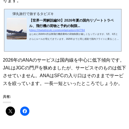
ります。
弾丸旅行で旅するタビズキ
【世界一周解説編50】2026年夏の国内リゾートトラベ
ル、飛行機の荷物と予約の制限...
https://rtwtabizuki.com/explaination/44784
はじめに2026年4月以降飛行機搭乗時の荷物制限が厳しくなっていますが、5月、6月と
さらにルールが増えてきています。2025年までと同じ感覚で国内フライトに乗ることは
できません。長らく飛行機を利用していなくて久しぶりに国内リゾートトラベルを予定
している方は、事前に正確なルールを把握しておく必要があります。2026年に変更され
たのは、ほとんどが国内線の制限に関してです。キーワードは荷物制限と席の予約制限
です。スポンサーリンク (adsbygoogle = window.adsbygoogle || ).push({});機内持込荷物
2026年のANAのサービスは国内線を中心に低下傾向です。
の制限（2026年7月～）...
JALはJGCの門戸を狭めましたが、サービスそのものは低下
させていません。ANAはSFCの入り口はそのままでサービ
スを絞っています。一長一短といったところでしょうか。
共有: