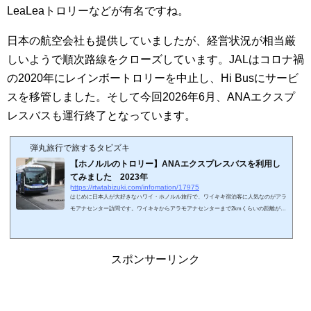
LeaLeaトロリーなどが有名ですね。
日本の航空会社も提供していましたが、経営状況が相当厳
しいようで順次路線をクローズしています。JALはコロナ禍
の2020年にレインボートロリーを中止し、Hi Busにサービ
スを移管しました。そして今回2026年6月、ANAエクスプ
レスバスも運行終了となっています。
弾丸旅行で旅するタビズキ
【ホノルルのトロリー】ANAエクスプレスバスを利用し
てみました 2023年
https://rtwtabizuki.com/infomation/17975
はじめに日本人が大好きなハワイ・ホノルル旅行で、ワイキキ宿泊客に人気なのがアラ
モアナセンター訪問です。ワイキキからアラモアナセンターまで2kmくらいの距離があ
り、歩けないことは無いですができれば体力を温存したいところです。その交通手段は
多数あり、条件さえ満たせば無料で利用できるもの多いです。今回はANAエクスプレス
バスを利用したので、体験談も含めてアップさせていただきます。ANAエクスプレスバ
スは2026年5月末に運用終了が発表されています。代替サービスはワイキキトロリー・
スポンサーリンク
ピンクラインになっています。ちな...