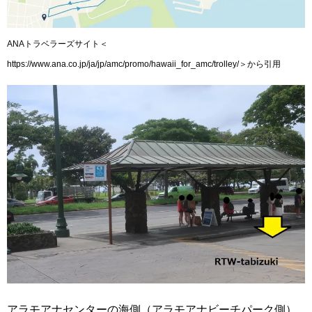
ANAトラベラーズサイト＜
https://www.ana.co.jp/ja/jp/amc/promo/hawaii_for_amc/trolley/＞から引用
アラモアナセンターの海側（アラモアナビーチパーク側）