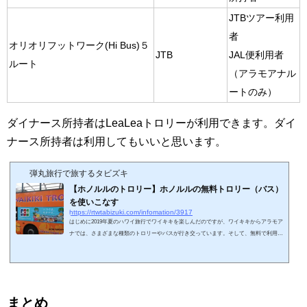
JTBツアー利用
者
オリオリフットワーク(Hi Bus)５
JTB
JAL便利用者
ルート
（アラモアナル
ートのみ）
ダイナース所持者はLeaLeaトロリーが利用できます。ダイ
ナース所持者は利用してもいいと思います。
弾丸旅行で旅するタビズキ
【ホノルルのトロリー】ホノルルの無料トロリー（バス）
を使いこなす
https://rtwtabizuki.com/infomation/3917
はじめに2019年夏のハワイ旅行でワイキキを楽しんだのですが、ワイキキからアラモア
ナでは、さまざまな種類のトロリーやバスが行き交っています。そして、無料で利用で
きるトロリーも多数あります。どれを選んで乗ればいいのか、どうやったら利用できる
のか。どれが便利なのか。これらを解説していきたいと思います。スポンサーリンク(a
dsbygoogle = window.adsbygoogle || ).push({});トロリー（バス）の種類トロリー（バス）
の名称管理者・運営者無料資格JALパック・レインボートロリー※2020年終了→Hi Bus
が利用可能JALJAL便搭乗者・...
まとめ