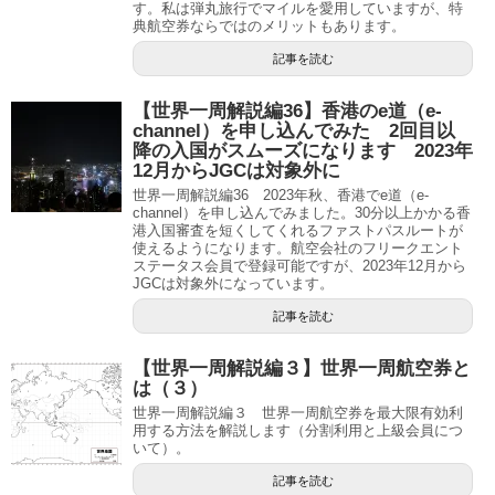
す。私は弾丸旅行でマイルを愛用していますが、特
典航空券ならではのメリットもあります。
記事を読む
【世界一周解説編36】香港のe道（e-
channel）を申し込んでみた 2回目以
降の入国がスムーズになります 2023年
12月からJGCは対象外に
世界一周解説編36 2023年秋、香港でe道（e-
channel）を申し込んでみました。30分以上かかる香
港入国審査を短くしてくれるファストパスルートが
使えるようになります。航空会社のフリークエント
ステータス会員で登録可能ですが、2023年12月から
JGCは対象外になっています。
記事を読む
【世界一周解説編３】世界一周航空券と
は（３）
世界一周解説編３ 世界一周航空券を最大限有効利
用する方法を解説します（分割利用と上級会員につ
いて）。
記事を読む