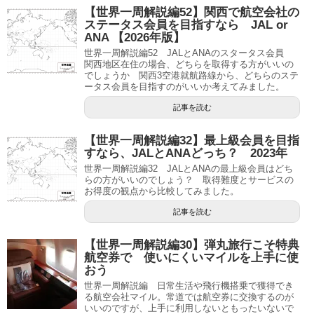
【世界一周解説編52】関西で航空会社の
ステータス会員を目指すなら JAL or
ANA 【2026年版】
世界一周解説編52 JALとANAのスタータス会員
関西地区在住の場合、どちらを取得する方がいいの
でしょうか 関西3空港就航路線から、どちらのステ
ータス会員を目指すのがいいか考えてみました。
記事を読む
【世界一周解説編32】最上級会員を目指
すなら、JALとANAどっち？ 2023年
世界一周解説編32 JALとANAの最上級会員はどち
らの方がいいのでしょう？ 取得難度とサービスの
お得度の観点から比較してみました。
記事を読む
【世界一周解説編30】弾丸旅行こそ特典
航空券で 使いにくいマイルを上手に使
おう
世界一周解説編 日常生活や飛行機搭乗で獲得でき
る航空会社マイル。常道では航空券に交換するのが
いいのですが、上手に利用しないともったいないで