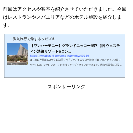
前回はアクセスや客室を紹介させていただきました。今回
はレストランやスパエリアなどのホテル施設を紹介しま
す。
弾丸旅行で旅するタビズキ
【ワンハーモニー】グランドニッコー淡路（旧 ウェステ
ィン淡路リゾート&コン...
https://rtwtabizuki.com/one-harmony/40736
はじめに今回は2025年冬に訪問した「グランドニッコー淡路（旧 ウェスティン淡路リ
ゾート&コンファレンス）」の模様をアップさせていただきます。国際会議場に併設さ
れたホテルでビジネス利用も多いですが、淡路夢舞台というリゾート地区にありファミ
リー層の利用も多そうです。ウェスティン時代の宿泊記録はこちら↓スポンサーリンク
(adsbygoogle = window.adsbygoogle || ).push({});ホテルへのアクセス今回はグランドニッ
コー淡路に宿泊してきました。ワンハーモニーグループ（オークラニッコーホテルマネ
スポンサーリンク
ジメント系列）の...