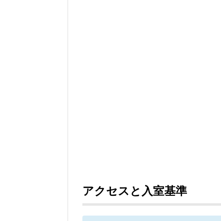
はこちら↓スポンサーリンク (adsbygoogle = window.adsbygoogle || ).push
({});北米アメリカ合...
アクセスと入室基準