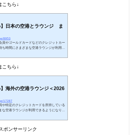
はこちら↓
め】日本の空港とラウンジ ま
nge/8953
会員やゴールドカードなどのクレジットカー
待ち時間にさまざまな空港ラウンジが利用で
26年7月現在の日本の空港ラウンジに関しま
るカードラウンジや航空会社ラウンジ以外も
要なラウンジや、団体利用のラウンジは掲載
はこちら↓
の空港やラウンジの体験記となります。略語
SH（shower）：シャワー設備海外ラウンジのまと
】海外の空港ラウンジ＜2026
nge/17287
員や特定のクレジットカードを所持している
まな空港ラウンジが利用できるようになりま
ある世界の空港ラウンジに関しましてまとめ
在プライオリティ・パスで利用可能なラウン
む）です。カードの種類によっては利用でき
スポンサーリンク
みに、私の国内空港・ラウンジ訪問記 一覧