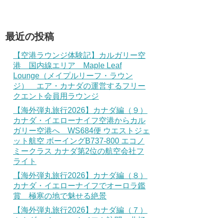
最近の投稿
【空港ラウンジ体験記】カルガリー空
港 国内線エリア Maple Leaf
Lounge（メイプルリーフ・ラウン
ジ） エア・カナダの運営するフリー
クエント会員用ラウンジ
【海外弾丸旅行2026】カナダ編（９）
カナダ・イエローナイフ空港からカル
ガリー空港へ WS684便 ウエストジェ
ット航空 ボーイングB737-800 エコノ
ミークラス カナダ第2位の航空会社フ
ライト
【海外弾丸旅行2026】カナダ編（８）
カナダ・イエローナイフでオーロラ鑑
賞 極寒の地で魅せる絶景
【海外弾丸旅行2026】カナダ編（７）