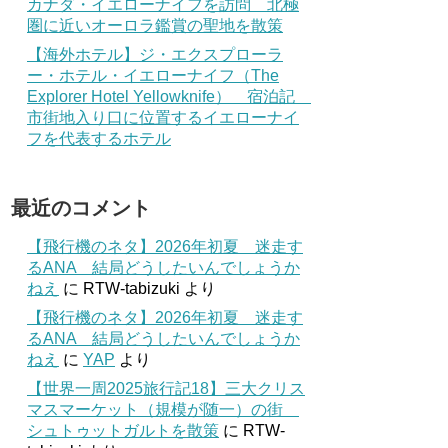
カナダ・イエローナイフを訪問 北極
圏に近いオーロラ鑑賞の聖地を散策
【海外ホテル】ジ・エクスプローラ
ー・ホテル・イエローナイフ（The
Explorer Hotel Yellowknife） 宿泊記
市街地入り口に位置するイエローナイ
フを代表するホテル
最近のコメント
【飛行機のネタ】2026年初夏 迷走す
るANA 結局どうしたいんでしょうか
ねえ
に
RTW-tabizuki
より
【飛行機のネタ】2026年初夏 迷走す
るANA 結局どうしたいんでしょうか
ねえ
に
YAP
より
【世界一周2025旅行記18】三大クリス
マスマーケット（規模が随一）の街
シュトゥットガルトを散策
に
RTW-