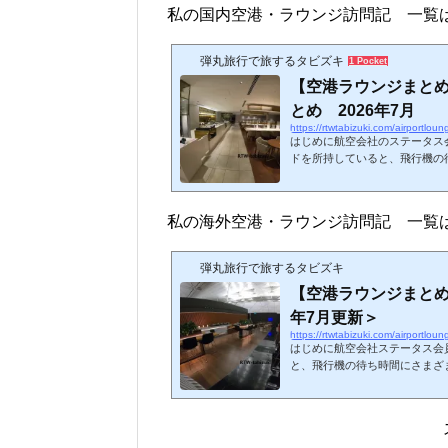
私の国内空港・ラウンジ訪問記 一覧
弾丸旅行で旅するタビズキ
1 Pocket
【空港ラウンジまと
とめ 2026年7月
https://rtwtabizuki.com/airportlou
はじめに航空会社のステータス
ドを所持していると、飛行機の
きるようになります。今回、20
してまとめてみました。いわゆ
まとめています。事前申請の必
私の海外空港・ラウンジ訪問記 一覧
していません。リンク先は私
LM（light meal）:軽食 
めはこちら↓スポンサーリ...
弾丸旅行で旅するタビズキ
【空港ラウンジまとめ
年7月更新＞
https://rtwtabizuki.com/airportlou
はじめに航空会社ステータス会
と、飛行機の待ち時間にさまざ
す。今回、私が訪問したことの
てみました。☆印は2026年現
ジ（レストランサービス等を含
ないので注意しましょう。ちな