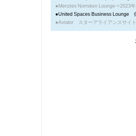
●Menzies Norrsken Lounge⇒
●United Spaces Business L
●Aviator スターアライアンス