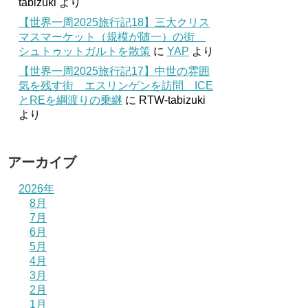
tabizuki
より
【世界一周2025旅行記18】三大クリス
マスマーケット（規模が随一）の街
シュトゥットガルトを散策
に
YAP
より
【世界一周2025旅行記17】中世の雰囲
気を残す街 エスリンゲンを訪問 ICE
とREを綱渡りの乗継
に
RTW-tabizuki
より
アーカイブ
2026年
8月
7月
6月
5月
4月
3月
2月
1月