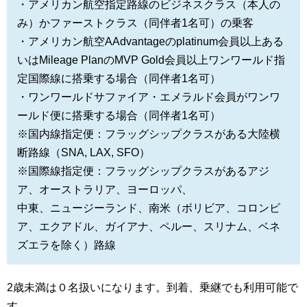
・アメリカン航空指定路線のビジネスクラス（本人の
み）かファーストクラス（同伴者1名可）の乗客
・アメリカン航空AAdvantageのplatinum会員以上ある
いはMileage PlanのMVP Gold会員以上ワンワールド指
定国際線に搭乗する場合（同伴者1名可）
・ワンワールドサファイア・エメラルド会員がワンワ
ールド便に搭乗する場合（同伴者1名可）
※国内線指定便：フラッグシップクラスがある大陸横
断路線（SNA, LAX, SFO）
※国際線指定便：フラッグシップクラスがあるアジ
ア、オーストラリア、ヨーロッパ、
中東、ニュージーランド、南米（ボリビア、コロンビ
ア、エクアドル、ガイアナ、ペルー、スリナム、ベネ
ズエラを除く）路線
2歳未満は０名扱いになります。到着、乗継でも利用可能で
す。