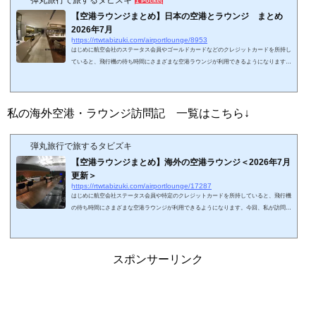
弾丸旅行で旅するタビズキ
1 Pocket
【空港ラウンジまとめ】日本の空港とラウンジ まとめ
2026年7月
https://rtwtabizuki.com/airportlounge/8953
はじめに航空会社のステータス会員やゴールドカードなどのクレジットカードを所持し
ていると、飛行機の待ち時間にさまざまな空港ラウンジが利用できるようになります。
今回、2026年7月現在の日本の空港ラウンジに関しましてまとめてみました。いわゆる
カードラウンジや航空会社ラウンジ以外もまとめています。事前申請の必要なラウンジ
や、団体利用のラウンジは掲載していません。リンク先は私の空港やラウンジの体験記
となります。略語 LM（light meal）:軽食 SH（shower）：シャワー設備海外ラウン
私の海外空港・ラウンジ訪問記 一覧はこちら↓
ジのまとめはこちら↓スポンサーリ...
弾丸旅行で旅するタビズキ
【空港ラウンジまとめ】海外の空港ラウンジ＜2026年7月
更新＞
https://rtwtabizuki.com/airportlounge/17287
はじめに航空会社ステータス会員や特定のクレジットカードを所持していると、飛行機
の待ち時間にさまざまな空港ラウンジが利用できるようになります。今回、私が訪問し
たことのある世界の空港ラウンジに関しましてまとめてみました。☆印は2026年現在プ
ライオリティ・パスで利用可能なラウンジ（レストランサービス等を含む）です。カー
ドの種類によっては利用できないので注意しましょう。ちなみに、私の国内空港・ラウ
ンジ訪問記 一覧はこちら↓スポンサーリンク (adsbygoogle = window.adsbygoogle || ).pu
スポンサーリンク
sh({});北米アメリカ合...