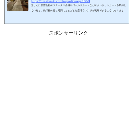
https://rtwtabizuki.com/airportlounge/8953
はじめに航空会社のステータス会員やゴールドカードなどのクレジットカードを所持し
ていると、飛行機の待ち時間にさまざまな空港ラウンジが利用できるようになります。
今回、2026年7月現在の日本の空港ラウンジに関しましてまとめてみました。いわゆる
カードラウンジや航空会社ラウンジ以外もまとめています。事前申請の必要なラウンジ
や、団体利用のラウンジは掲載していません。リンク先は私の空港やラウンジの体験記
となります。略語 LM（light meal）:軽食 SH（shower）：シャワー設備海外ラウン
スポンサーリンク
ジのまとめはこちら↓スポンサーリ...