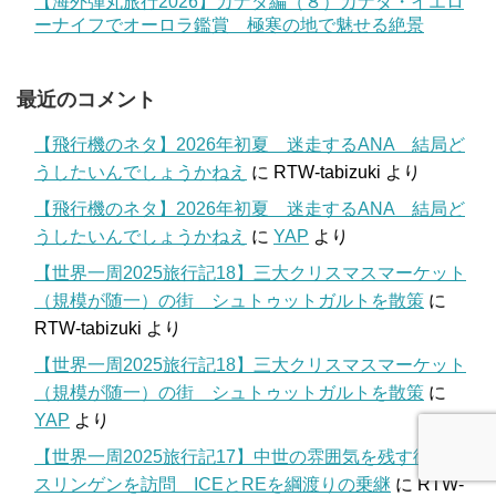
【海外弾丸旅行2026】カナダ編（８）カナダ・イエロ
ーナイフでオーロラ鑑賞 極寒の地で魅せる絶景
最近のコメント
【飛行機のネタ】2026年初夏 迷走するANA 結局ど
うしたいんでしょうかねえ
に
RTW-tabizuki
より
【飛行機のネタ】2026年初夏 迷走するANA 結局ど
うしたいんでしょうかねえ
に
YAP
より
【世界一周2025旅行記18】三大クリスマスマーケット
（規模が随一）の街 シュトゥットガルトを散策
に
RTW-tabizuki
より
【世界一周2025旅行記18】三大クリスマスマーケット
（規模が随一）の街 シュトゥットガルトを散策
に
YAP
より
【世界一周2025旅行記17】中世の雰囲気を残す街 エ
スリンゲンを訪問 ICEとREを綱渡りの乗継
に
RTW-