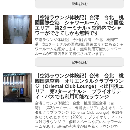
記事を読む
【空港ラウンジ体験記】台湾 台北 桃
園国際空港 シャワールーム ＜出国後
エリア 第2ターミナル＞空港内でシャ
ワーができてしかも無料です
空港ラウンジ体験記 今回は台湾 台北 桃園空
港 第2ターミナルの国際線出国後エリアにあるシャ
ワールームを紹介します。無料利用可能のシャワー
ルームが空港内各所で提供されています。
記事を読む
【空港ラウンジ体験記】台湾 台北 桃
園国際空港 オリエンタルクラブラウン
ジ（Oriental Club Lounge）＜出国後エ
リア 第2ターミナル＞ プライオリテ
ィ・パスでも利用可能なラウンジ
空港ラウンジ体験記 台北・桃園国際空港（台
湾） 第2ターミナル 出国後エリアにあるオリエン
タルクラブラウンジ（Oriental Club Lounge）を紹介
させていただきます（2023）。プライオリティ・パ
ス対応ラウンジで、仮眠スペースや広いシャワール
ームがあり、設備の充実度が目を惹くラウンジで