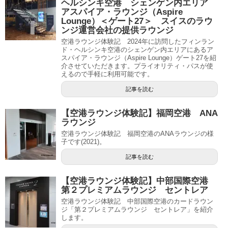
ヘルシンキ空港 シェンゲン内エリア
アスパイア・ラウンジ（Aspire
Lounge）＜ゲート27＞ スイスのラウ
ンジ運営会社の提供ラウンジ
空港ラウンジ体験記 2024年に訪問したフィンラン
ド・ヘルシンキ空港のシェンゲン内エリアにあるア
スパイア・ラウンジ（Aspire Lounge）ゲート27を紹
介させていただきます。プライオリティ・パスが使
えるので手軽に利用可能です。
記事を読む
【空港ラウンジ体験記】福岡空港 ANA
ラウンジ
空港ラウンジ体験記 福岡空港のANAラウンジの様
子です(2021)。
記事を読む
【空港ラウンジ体験記】中部国際空港
第２プレミアムラウンジ セントレア
空港ラウンジ体験記 中部国際空港のカードラウン
ジ「第２プレミアムラウンジ セントレア」を紹介
します。