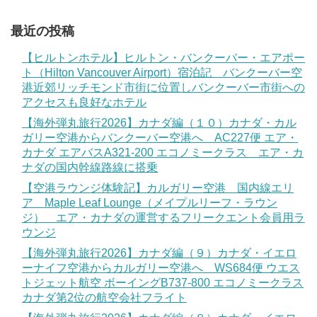
最近の投稿
【ヒルトンホテル】ヒルトン・バンクーバー・エアポー
ト（Hilton Vancouver Airport）宿泊記 バンクーバー空
港近郊リッチモンド市街に位置しバンクーバー市街への
アクセスも良好なホテル
【海外弾丸旅行2026】カナダ編（１０）カナダ・カル
ガリー空港からバンクーバー空港へ AC227便 エア・
カナダ エアバスA321-200 エコノミークラス エア・カ
ナダの国内幹線路線に搭乗
【空港ラウンジ体験記】カルガリー空港 国内線エリ
ア Maple Leaf Lounge（メイプルリーフ・ラウン
ジ） エア・カナダの運営するフリークエント会員用ラ
ウンジ
【海外弾丸旅行2026】カナダ編（９）カナダ・イエロ
ーナイフ空港からカルガリー空港へ WS684便 ウエス
トジェット航空 ボーイングB737-800 エコノミークラス
カナダ第2位の航空会社フライト