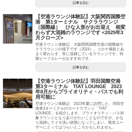
記事を読む
【空港ラウンジ体験記】大阪関西国際空
港 第1ターミナル サクララウンジ
（国際線） ひな人形がお出迎え 相変
わらず大混雑のラウンジです <2025年3
月クローズ>
空港ラウンジ体験記 大阪関西国際空港の国際線サ
クララウンジの様子です（2024）。コロナ禍前とあ
まり変わらず、常に混雑しているラウンジです。特
製ビーフカレーがおすすめです。
記事を読む
【空港ラウンジ体験記】羽田国際空港
第3ターミナル TIAT LOUNGE 2023
年8月からプライオリティ・パスでも利
用可能に
空港ラウンジ体験記 2023年夏に訪問した、羽田空
港第3ターミナルのカードラウンジ「TIAT
LOUNGE」を紹介します。プライオリティ・パス対
象ラウンジとなりありがたいことなのですが、かな
り混雑してイモ洗い状態になってしまい、既存ユー
ザーにとってはつらいところかもしれません。