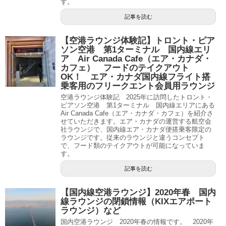
す。
記事を読む
【空港ラウンジ体験記】トロント・ピア
ソン空港 第1ターミナル 国内線エリ
ア Air Canada Cafe（エア・カナダ・
カフェ） フードのテイクアウト
OK！ エア・カナダ国内線フライト搭
乗客用のフリークエント会員用ラウンジ
空港ラウンジ体験記 2025年に訪問したトロント・
ピアソン空港 第1ターミナル 国内線エリアにある
Air Canada Cafe（エア・カナダ・カフェ）を紹介さ
せていただきます。エア・カナダの運営する航空会
社ラウンジで、国内線エア・カナダ便搭乗客限定の
ラウンジです。従来のラウンジと違うコンセプト
で、フード類のテイクアウトが可能になっていま
す。
記事を読む
【国内線空港ラウンジ】2020年春 国内
線ラウンジの閉鎖情報（KIXエアポート
ラウンジ）など
国内空港ラウンジ 2020年春の情報です。 2020年