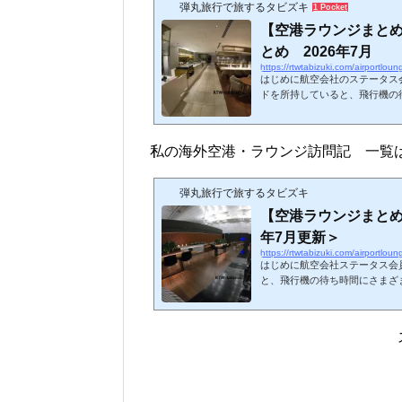
弾丸旅行で旅するタビズキ
1 Pocket
【空港ラウンジまと
とめ 2026年7月
https://rtwtabizuki.com/airportlou
はじめに航空会社のステータス
ドを所持していると、飛行機の
きるようになります。今回、20
してまとめてみました。いわゆ
まとめています。事前申請の必
私の海外空港・ラウンジ訪問記 一覧
していません。リンク先は私
LM（light meal）:軽食 
めはこちら↓スポンサーリ...
弾丸旅行で旅するタビズキ
【空港ラウンジまとめ
年7月更新＞
https://rtwtabizuki.com/airportlou
はじめに航空会社ステータス会
と、飛行機の待ち時間にさまざ
す。今回、私が訪問したことの
てみました。☆印は2026年現
ジ（レストランサービス等を含
ないので注意しましょう。ちな
はこちら↓スポンサーリンク (adsbygoogle = window.adsbygoogle || ).push
({});北米アメリカ合...