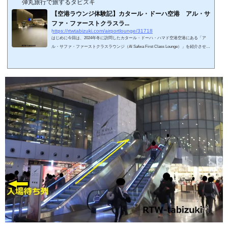
弾丸旅行で旅するタビズキ
【空港ラウンジ体験記】カタール・ドーハ空港 アル・サ
ファ・ファーストクラスラ...
https://rtwtabizuki.com/airportlounge/31718
はじめに今回は、2024年冬に訪問したカタール・ドーハ・ハマド空港空港にある「ア
ル・サファ・ファーストクラスラウンジ（Al Safwa First Class Lounge）」を紹介させて
いただきます。世界中に数あるラウンジの中で最も入場ハードルの高いラウンジの1つ
です。国際線出国手続き後にあります。私の国内空港・ラウンジ訪問記 一覧はこちら
↓私の海外空港・ラウンジ訪問記 一覧はこちら↓スポンサーリンク (adsbygoogle = wind
ow.adsbygoogle || ).push({});アクセスと入室基準アル・サファ・ファーストクラスラウ
ンジ（Al Safwa First...