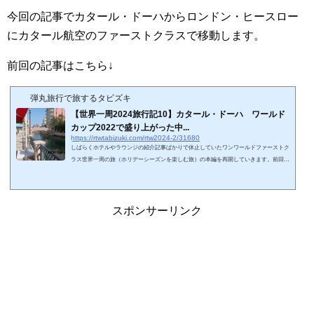
今回の記事でカタール・ドーハからロンドン・ヒースロー
にカタール航空のファーストクラスで移動します。
前回の記事はこちら↓
弾丸旅行で旅するタビズキ
【世界一周2024旅行記10】カタール・ドーハ ワールド
カップ2022で盛り上がった中...
https://rtwtabizuki.com/rtw2024-2/31680
しばらくホテルやラウンジの紹介記事ばかりで休止していたワンワールドファーストク
ラス世界一周の旅（ホリデーシーズンを楽しむ旅）の本編を再開していきます。前回ま
での記事で羽田からシンガポール、香港、スペインのクリスマスシーンを鑑賞してきま
した。今回の記事でカタール・ドーハの観光を楽しみたいと思います。前回の記事はこ
ちら↓スポンサーリンク (adsbygoogle = window.adsbygoogle || ).push({});カタール・ドー
ハってどんな街？カタール・ドーハは2022年のサッカー・ワールドカップ開催もあっ
スポンサーリンク
て、中東の中では日本...