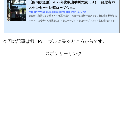
【国内鉄道旅】2023年比叡山横断の旅（３） 延暦寺バ
スセンター～比叡ロープウェ...
https://rtwtabizuki.com/domestic-train/37970
はじめに前回に引き続き2023年夏の滋賀～京都の鉄道旅の続きです。比叡山を横断する
ルート（出町柳＝八瀬比叡山口＝叡山ケーブル＝叡山ロープウェイ＝比叡山内シャトル
バス（江若交通）＝坂本ケーブル＝江若交通バス＝坂本比叡山口＝京阪石山）の公共交
通を滋賀県側から乗り継いでいきます。前回までの記事で京阪石山寺駅から京阪石山坂
本線で坂本比叡山口に向かい、日吉神社観光などをしながら徒歩でケーブル坂本駅に移
動、坂本ケーブルでケーブル延暦寺駅まで昇り、延暦寺東塔エリア（根本中堂・大講
今回の記事は叡山ケーブルに乗るところからです。
堂）を観光しました。今回の記事...
スポンサーリンク