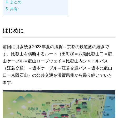
4.
まとめ
5.
共有:
はじめに
前回に引き続き2023年夏の滋賀～京都の鉄道旅の続きで
す。
比叡山を横断するルート（出町柳＝八瀬比叡山口＝叡
山ケーブル＝叡山ロープウェイ＝比叡山内シャトルバス
（江若交通）＝坂本ケーブル＝江若交通バス＝坂本比叡山
口＝京阪石山）の公共交通を滋賀県側から乗り継いでいき
ます。