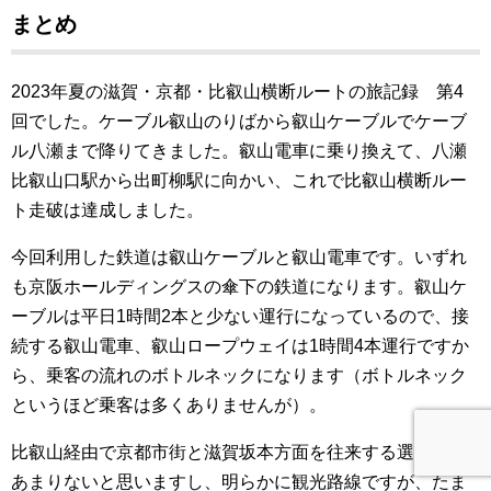
まとめ
2023年夏の滋賀・京都・比叡山横断ルートの旅記録 第4
回でした。ケーブル叡山のりばから叡山ケーブルでケーブ
ル八瀬まで降りてきました。叡山電車に乗り換えて、八瀬
比叡山口駅から出町柳駅に向かい、これで比叡山横断ルー
ト走破は達成しました。
今回利用した鉄道は叡山ケーブルと叡山電車です。いずれ
も京阪ホールディングスの傘下の鉄道になります。叡山ケ
ーブルは平日1時間2本と少ない運行になっているので、接
続する叡山電車、叡山ロープウェイは1時間4本運行ですか
ら、乗客の流れのボトルネックになります（ボトルネック
というほど乗客は多くありませんが）。
比叡山経由で京都市街と滋賀坂本方面を往来する選択肢は
あまりないと思いますし、明らかに観光路線ですが、たま