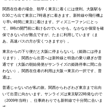
関西在住者の場合、朝早く東京に着くには便利。大阪駅を
0:30ごろ出て東京に7時過ぎに着きます。新幹線や飛行機よ
り早い時間に東京に着けます。ディズニーファンにとっ
て、8時の開門前に着けるのでいいかも。なかなか個室を確
保できないのが難点ですが、たまに利用しています（ま
あ、高速バスの方が安くつきますが）。
東京からの下り便だと大阪に停まらないし（姫路には停ま
ります）、関西から出雲へは新幹線と特急の乗り継ぎが普
通です（大阪の朝始発便がサンライズの姫路停車に間に合
わない）。関西在住者の利用は大阪⇒東京の一択です、普
通は。
普通じゃないのが私の旅。関西からわざわざ東京まで出向
いて出雲に向かいます。サンライズは東京駅22時発なので
（2009年当時）、仕事終わりでも新幹線で十分間に合いま
す。