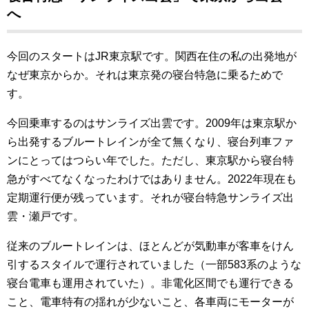
へ
今回のスタートはJR東京駅です。関西在住の私の出発地が
なぜ東京からか。それは東京発の寝台特急に乗るためで
す。
今回乗車するのはサンライズ出雲です。2009年は東京駅か
ら出発するブルートレインが全て無くなり、寝台列車ファ
ンにとってはつらい年でした。ただし、東京駅から寝台特
急がすべてなくなったわけではありません。2022年現在も
定期運行便が残っています。それが寝台特急サンライズ出
雲・瀬戸です。
従来のブルートレインは、ほとんどが気動車が客車をけん
引するスタイルで運行されていました（一部583系のような
寝台電車も運用されていた）。非電化区間でも運行できる
こと、電車特有の揺れが少ないこと、各車両にモーターが