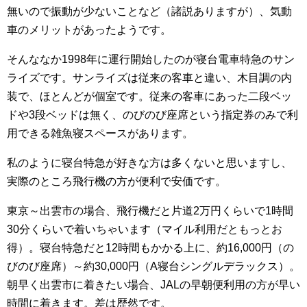
無いので振動が少ないことなど（諸説ありますが）、気動
車のメリットがあったようです。
そんななか1998年に運行開始したのが寝台電車特急のサン
ライズです。サンライズは従来の客車と違い、木目調の内
装で、ほとんどが個室です。従来の客車にあった二段ベッ
ドや3段ベッドは無く、のびのび座席という指定券のみで利
用できる雑魚寝スペースがあります。
私のように寝台特急が好きな方は多くないと思いますし、
実際のところ飛行機の方が便利で安価です。
東京～出雲市の場合、飛行機だと片道2万円くらいで1時間
30分くらいで着いちゃいます（マイル利用だともっとお
得）。寝台特急だと12時間もかかる上に、約16,000円（の
びのび座席）～約30,000円（A寝台シングルデラックス）。
朝早く出雲市に着きたい場合、JALの早朝便利用の方が早い
時間に着きます。差は歴然です。