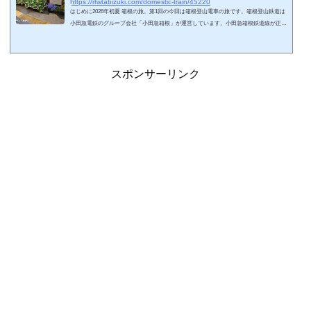
https://rtwtabizuki.com/domestic-train/45220
はじめに2026年初夏 箱根の旅。第1回の今回は箱根登山電車の旅です。箱根登山鉄道は
小田急電鉄のグループ会社「小田急箱根」が運営しています。小田急箱根鉄道線が正式
名称のようですが、駅の表記は箱根登山電車となっているので、ここでは箱根登山電車
の名称に統一させてもらいます。小田原駅から強羅駅まで約15kmの単線電化路線で
す。強羅駅から箱根登山ケーブルカーに乗り継ぐことができます。小田原ー箱根湯本間
は1時間3～4本程度（ロマンスカーを含む）、箱根湯本ー強羅間も1時間3～4本程度運行
スポンサーリンク
しています。路線周辺の人口から考...