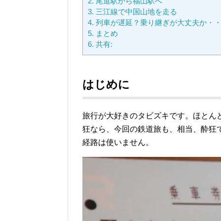
2.
尾道駅から福山駅へ
3.
三江線で中国山地を走る
4.
列車が遅延？乗り継ぎが大丈夫か・
5.
まとめ
6.
共有:
はじめに
旅行が大好きのタビズキです。ほとん
狂なら、今回の鉄道旅も、相当、酔狂
経路は使いません。