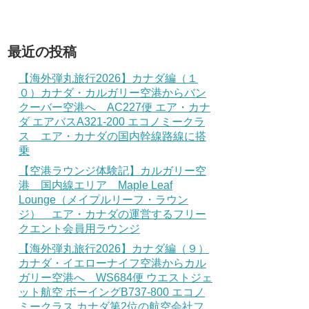
最近の投稿
【海外弾丸旅行2026】カナダ編（１
０）カナダ・カルガリー空港からバン
クーバー空港へ AC227便 エア・カナ
ダ エアバスA321-200 エコノミークラ
ス エア・カナダの国内幹線路線に搭
乗
【空港ラウンジ体験記】カルガリー空
港 国内線エリア Maple Leaf
Lounge（メイプルリーフ・ラウン
ジ） エア・カナダの運営するフリー
クエント会員用ラウンジ
【海外弾丸旅行2026】カナダ編（９）
カナダ・イエローナイフ空港からカル
ガリー空港へ WS684便 ウエストジェ
ット航空 ボーイングB737-800 エコノ
ミークラス カナダ第2位の航空会社フ