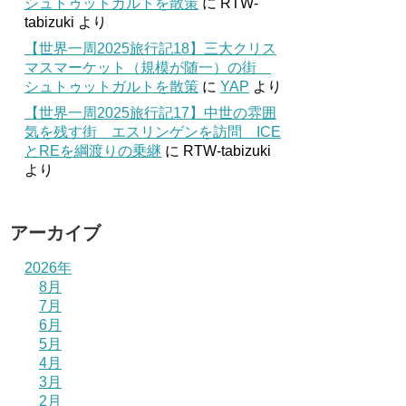
シュトゥットガルトを散策
に
RTW-
tabizuki
より
【世界一周2025旅行記18】三大クリス
マスマーケット（規模が随一）の街
シュトゥットガルトを散策
に
YAP
より
【世界一周2025旅行記17】中世の雰囲
気を残す街 エスリンゲンを訪問 ICE
とREを綱渡りの乗継
に
RTW-tabizuki
より
アーカイブ
2026年
8月
7月
6月
5月
4月
3月
2月