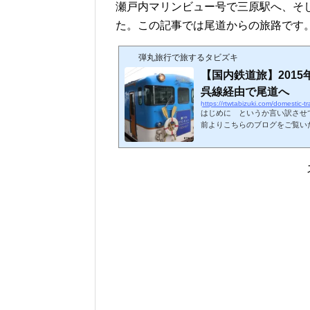
瀬戸内マリンビュー号で三原駅へ、そ
た。この記事では尾道からの旅路です
弾丸旅行で旅するタビズキ
【国内鉄道旅】201
呉線経由で尾道へ
https://rtwtabizuki.com/domestic-t
はじめに というか言い訳させ
前よりこちらのブログをご覧い
き、ラウンジ好き？と認識され
ですが、飛行機より好きな乗り
き？と思われるかもしれません
たからね。別に隠してたわけで
には合わないので避けていまし
れましたが、まだまだ...