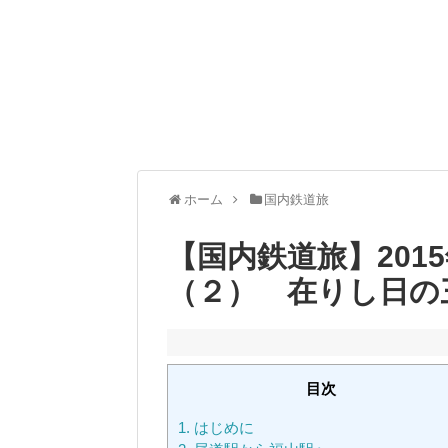
ホーム
国内鉄道旅
【国内鉄道旅】201
（２） 在りし日の
目次
1.
はじめに