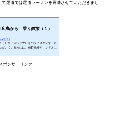
して尾道では尾道ラーメンを賞味させていただきまし
。
5年広島から 乗り鉄旅（１）
rain/3293
てください旅行が大好きのタビズキです。以
ただいている方には、飛行機好き、ホテル好
ているかと思います。それは間違いではない
物があります。鉄道です。え、今更、鉄道好
。鉄道の記事なんてほとんどありませんでし
スポンサーリンク
はないのですが、航空旅行がメインのブログ
た。関西ではようやく緊急事態宣言が解除さ