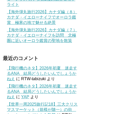
ライト
【海外弾丸旅行2026】カナダ編（８）
カナダ・イエローナイフでオーロラ鑑
賞 極寒の地で魅せる絶景
【海外弾丸旅行2026】カナダ編（７）
カナダ・イエローナイフを訪問 北極
圏に近いオーロラ鑑賞の聖地を散策
最近のコメント
【飛行機のネタ】2026年初夏 迷走す
るANA 結局どうしたいんでしょうか
ねえ
に
RTW-tabizuki
より
【飛行機のネタ】2026年初夏 迷走す
るANA 結局どうしたいんでしょうか
ねえ
に
YAP
より
【世界一周2025旅行記18】三大クリス
マスマーケット（規模が随一）の街