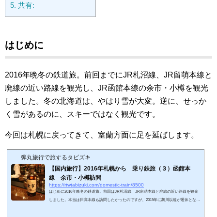
5.
共有:
はじめに
2016年晩冬の鉄道旅。前回までにJR札沼線、JR留萌本線と
廃線の近い路線を観光し、JR函館本線の余市・小樽を観光
しました。冬の北海道は、やはり雪が大変。逆に、せっか
く雪があるのに、スキーではなく観光です。
今回は札幌に戻ってきて、室蘭方面に足を延ばします。
弾丸旅行で旅するタビズキ
【国内旅行】2016年札幌から 乗り鉄旅（３）函館本
線 余市・小樽訪問
https://rtwtabizuki.com/domestic-train/8500
はじめに2016年晩冬の鉄道旅。前回はJR札沼線、JR留萌本線と廃線の近い路線を観光
しました。本当は日高本線も訪問したかったのですが、2015年に鵡川以遠が運休となっ
ている状態であきらめました（2021年に正式に廃線）。ということで別の場所へ。今回
は札幌に戻ってきて、小樽方面に足を延ばします。スポンサーリンク (adsbygoogle = wi