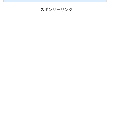
ndow.adsbygoogle || ).push({});余市蒸溜所を訪問さて、仕切り直しでJR札幌駅から旅を
再開です。函館本線を朝8時42分発の普通列車で小樽方面へ向かいます。JR札幌駅から
スポンサーリンク
の小樽以遠への直行便は...