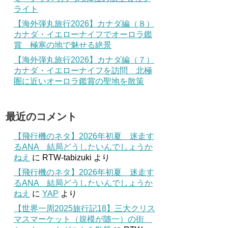
ライト
【海外弾丸旅行2026】カナダ編（８）
カナダ・イエローナイフでオーロラ鑑
賞 極寒の地で魅せる絶景
【海外弾丸旅行2026】カナダ編（７）
カナダ・イエローナイフを訪問 北極
圏に近いオーロラ鑑賞の聖地を散策
最近のコメント
【飛行機のネタ】2026年初夏 迷走す
るANA 結局どうしたいんでしょうか
ねえ
に
RTW-tabizuki
より
【飛行機のネタ】2026年初夏 迷走す
るANA 結局どうしたいんでしょうか
ねえ
に
YAP
より
【世界一周2025旅行記18】三大クリス
マスマーケット（規模が随一）の街