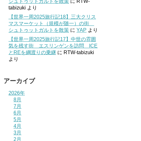
シュトゥットガルトを散策
に
RTW-
tabizuki
より
【世界一周2025旅行記18】三大クリス
マスマーケット（規模が随一）の街
シュトゥットガルトを散策
に
YAP
より
【世界一周2025旅行記17】中世の雰囲
気を残す街 エスリンゲンを訪問 ICE
とREを綱渡りの乗継
に
RTW-tabizuki
より
アーカイブ
2026年
8月
7月
6月
5月
4月
3月
2月