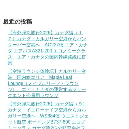
最近の投稿
【海外弾丸旅行2026】カナダ編（１
０）カナダ・カルガリー空港からバン
クーバー空港へ AC227便 エア・カナ
ダ エアバスA321-200 エコノミークラ
ス エア・カナダの国内幹線路線に搭
乗
【空港ラウンジ体験記】カルガリー空
港 国内線エリア Maple Leaf
Lounge（メイプルリーフ・ラウン
ジ） エア・カナダの運営するフリー
クエント会員用ラウンジ
【海外弾丸旅行2026】カナダ編（９）
カナダ・イエローナイフ空港からカル
ガリー空港へ WS684便 ウエストジェ
ット航空 ボーイングB737-800 エコノ
ミークラス カナダ第2位の航空会社フ