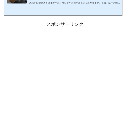
の待ち時間にさまざまな空港ラウンジが利用できるようになります。今回、私が訪問し
たことのある世界の空港ラウンジに関しましてまとめてみました。☆印は2026年現在プ
ライオリティ・パスで利用可能なラウンジ（レストランサービス等を含む）です。カー
ドの種類によっては利用できないので注意しましょう。ちなみに、私の国内空港・ラウ
ンジ訪問記 一覧はこちら↓スポンサーリンク (adsbygoogle = window.adsbygoogle || ).pu
スポンサーリンク
sh({});北米アメリカ合...