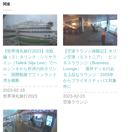
関連
【世界弾丸旅行2023】北欧
【空港ラウンジ体験記】タリ
編（３）タリンク・シリヤラ
ン空港（エストニア） ビジ
イン（Tallink Silja Line）でヘ
ネスラウンジ（Business
ルシンキから対岸の街タリン
Lounge） 屋外デッキのあ
へ 国際航路でフィンランド
る上品なラウンジ 2025年
湾を横断
からプライオリティパス対象
外に
2023-02-19
世界弾丸旅行2023
2023-02-23
空港ラウンジ