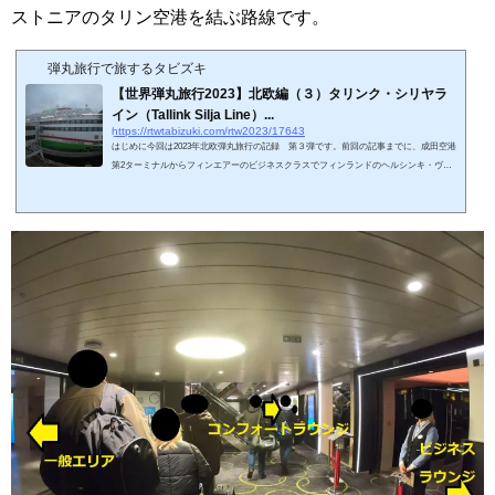
ストニアのタリン空港を結ぶ路線です。
弾丸旅行で旅するタビズキ
【世界弾丸旅行2023】北欧編（３）タリンク・シリヤラ
イン（Tallink Silja Line）...
https://rtwtabizuki.com/rtw2023/17643
はじめに今回は2023年北欧弾丸旅行の記録 第３弾です。前回の記事までに、成田空港
第2ターミナルからフィンエアーのビジネスクラスでフィンランドのヘルシンキ・ヴァ
ンター空港に降り立ち、HSLの電車でヘルシンキ中央駅にきました。今回はヘルシンキ
からタリンク・シリヤラインの船旅で、エストニアのタリン市街に向かいます。スポン
サーリンク (adsbygoogle = window.adsbygoogle || ).push({});ヘルシンキ中央駅からヘル
シンキ西港（Länsiterminaali）へ今回はヘルシンキ観光はお預けで、隣国エストニアの
タリンに向かいたいと...