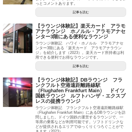
っとコメントあります。
記事を読む
【ラウンジ体験記】楽天カード アラモ
アナラウンジ ホノルル・アラモアナセ
ンター3階にある便利なラウンジ
ラウンジ体験記 ハワイ・ホノルル アラモアナセ
ンター3階にある「楽天カード アラモアナラウン
ジ」を紹介します（2023）。楽天カード所持者は利
用できる便利でお得なラウンジです。
記事を読む
【ラウンジ体験記】DBラウンジ フラ
ンクフルト空港遠距離路線駅
（Flughafen Frankfurt Main） ドイツ
国鉄ラウンジ ルフトハンザ・エクスプ
レスの提携ラウンジ
ラウンジ体験記 フランクフルト空港遠距離路線駅
（Flughafen Frankfurt Main）にあるDBラウンジを訪
問しました。ドイツ国鉄の運営するラウンジで、一
等席の乗客などが利用可能です。ソフトドリンクな
どが提供されるエリアでゆっくりくつろぐことがで
きます（2023）。