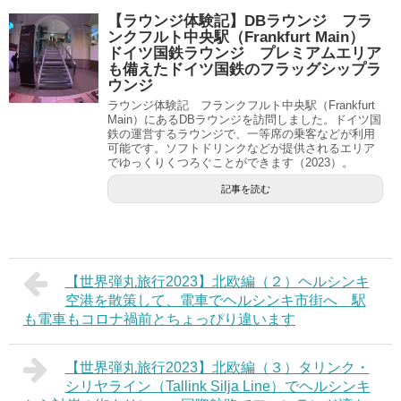
【ラウンジ体験記】DBラウンジ フラ
ンクフルト中央駅（Frankfurt Main）
ドイツ国鉄ラウンジ プレミアムエリア
も備えたドイツ国鉄のフラッグシップラ
ウンジ
ラウンジ体験記 フランクフルト中央駅（Frankfurt
Main）にあるDBラウンジを訪問しました。ドイツ国
鉄の運営するラウンジで、一等席の乗客などが利用
可能です。ソフトドリンクなどが提供されるエリア
でゆっくりくつろぐことができます（2023）。
記事を読む
【世界弾丸旅行2023】北欧編（２）ヘルシンキ
空港を散策して、電車でヘルシンキ市街へ 駅
も電車もコロナ禍前とちょっぴり違います
【世界弾丸旅行2023】北欧編（３）タリンク・
シリヤライン（Tallink Silja Line）でヘルシンキ