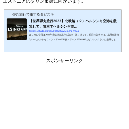
エストニアのタリン市街に向かいます。
弾丸旅行で旅するタビズキ
【世界弾丸旅行2023】北欧編（２）ヘルシンキ空港を散
策して、電車でヘルシンキ市...
https://rtwtabizuki.com/rtw2023/17611
はじめに今回は2023年北欧弾丸旅行の記録 第２弾です。前回の記事では、成田空港第
2ターミナルからフィンエアーAY74便エアバスA350-900のビジネスクラスに搭乗しまし
た。そして、フィンランドのヘルシンキ・ヴァンター空港に降り立ち、入国審査を終え
て到着ロビーに出ました。今回はヘルシンキ市街に向かいます。スポンサーリンク (ad
sbygoogle = window.adsbygoogle || ).push({});ヘルシンキ・ヴァンター空港を散策ヘルシ
ンキ空港は2019年にリニューアルされ、コンパクトでスタイリッシュな空港に生まれ変
スポンサーリンク
わっています。ヘルシ...