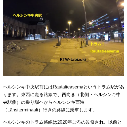
ヘルシンキ中央駅前にはRautatieasemaというトラム駅があ
ります。東西に走る路線で、西向き（北側・ヘルシンキ中
央駅側）の乗り場ヘからヘルシンキ西港
（Länsiterminaali）行きの路線に乗車します。
ヘルシンキのトラム路線は2020年ごろの改修され、以前と