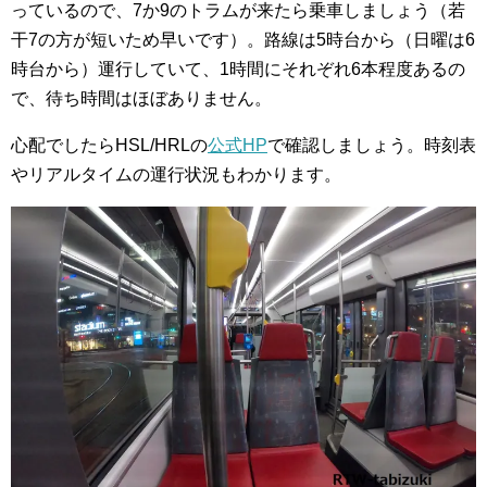
っているので、7か9のトラムが来たら乗車しましょう（若
干7の方が短いため早いです）。路線は5時台から（日曜は6
時台から）運行していて、1時間にそれぞれ6本程度あるの
で、待ち時間はほぼありません。
心配でしたらHSL/HRLの
公式HP
で確認しましょう。時刻表
やリアルタイムの運行状況もわかります。