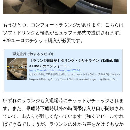
もうひとつ、コンフォートラウンジがあります。こちらは
ソフトドリンクと軽食がビュッフェ形式で提供されます。
+29ユーロのチケット購入が必要です。
弾丸旅行で旅するタビズキ
【ラウンジ体験記】タリンク・シリヤライン（Tallink Silj
a Line）のコンフォート...
https://rtwtabizuki.com/lounges/17646
はじめに今回は2023年初頭に訪問した、タリンク・シリヤライン（Tallink Silja Line）の
Megastar号船内にある「コンフォートラウンジ（comfort Lounge）」を紹介させていた
だきます。私の海外空港・ラウンジ訪問記 一覧はこちら↓スポンサーリンク (adsbygo
ogle = window.adsbygoogle || ).push({});アクセスと入室基準コンフォートラウンジ（com
fort Lounge）運営時間 船内乗船中（2023年）コンフォートラウンジ（comfort Loung
e）はタリンク・シリヤライン（Tallink Silja Line）のMegastar号あるいはMystar号船内
いずれのラウンジも入退場時にチケットがチェックされま
にあります。...
す。また、乗船時下船時以外の時間帯は入り口が閉鎖され
ていて、出入りが難しくなっています（強くアピールすれ
ばできるでしょうが、ラウンジの外から声をかけてもなか